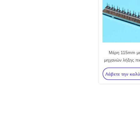
Μέρη 115mm μή
μηχανών λήξης π
φραγμών καρφιτ
Λάβετε την καλ
Monfor