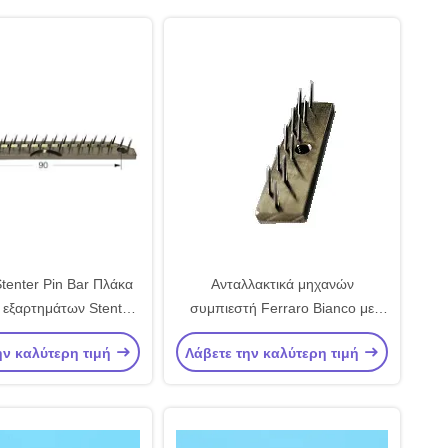
tenter Pin Bar Πλάκα
Ανταλλακτικά μηχανών
 εξαρτημάτων Stenter
συμπιεστή Ferraro Bianco με
νοξείδωτο χάλυβα
καρφιτσωτή ράβδου από χάλυβα
ην καλύτερη τιμή
Λάβετε την καλύτερη τιμή
Stenter