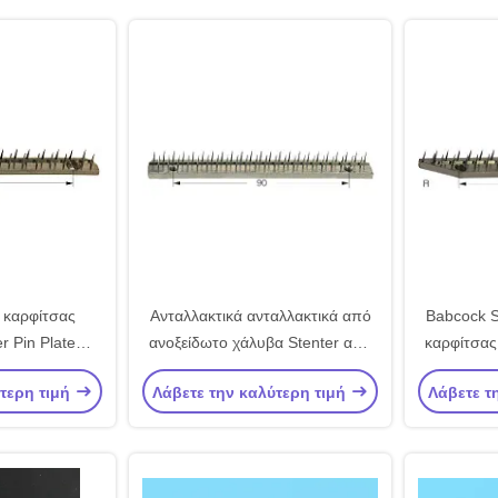
 καρφίτσας
Ανταλλακτικά ανταλλακτικά από
Babcock S
r Pin Plate
ανοξείδωτο χάλυβα Stenter από
καρφίτσας
er Machine
Χάλκινο Πλαίσιο καρφίτσας
από α
ύτερη τιμή
Λάβετε την καλύτερη τιμή
Λάβετε τ
τικά
Babcock