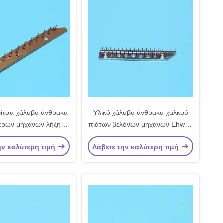
φίτσα χάλυβα άνθρακα
Υλικό χάλυβα άνθρακα χαλκού
ερών μηχανών λήξης
πιάτων βελόνων μηχανών Ehwha
 καρφιτσών πιάτων
LK Ilsung φραγμών καρφιτσών
ην καλύτερη τιμή
Λάβετε την καλύτερη τιμή
 μερών Stenter Artos
πιάτων καρφιτσών μερών
μηχανών Stenter