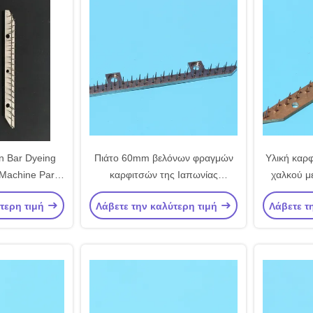
n Bar Dyeing
Πιάτο 60mm βελόνων φραγμών
Υλική καρ
 Machine Parts
καρφιτσών της Ιαπωνίας
χαλκού μ
ate
Wakayama πιάτων καρφιτσών
φραγμών
ύτερη τιμή
Λάβετε την καλύτερη τιμή
Λάβετε τ
μερών μηχανών Stenter κεντρική
καρφιτσών
απόσταση