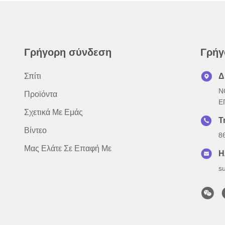
Γρήγορη σύνδεση
Γρήγ
Σπίτι
Δ
N
Προϊόντα
Ε
Σχετικά Με Εμάς
Τ
Βίντεο
8
Μας Ελάτε Σε Επαφή Με
Η
s