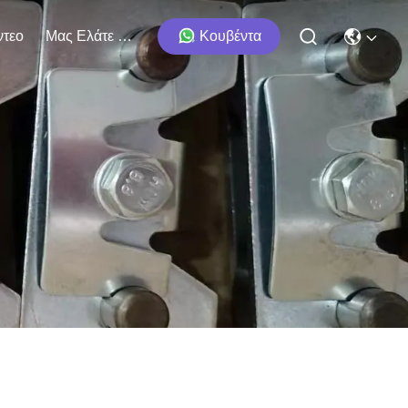
ντεο
Μας Ελάτε Σε Επαφή Με
Κουβέντα