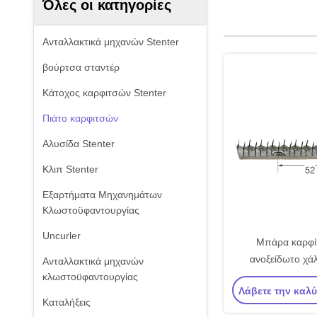
Όλες οι κατηγορίες
Ανταλλακτικά μηχανών Stenter
βούρτσα σταντέρ
Κάτοχος καρφιτσών Stenter
Πιάτο καρφιτσών
Αλυσίδα Stenter
Κλιπ Stenter
Εξαρτήματα Μηχανημάτων
Κλωστοϋφαντουργίας
Uncurler
Μπάρα καρφί
ανοξείδωτο χάλ
Ανταλλακτικά μηχανών
Monfortz Stente
κλωστοϋφαντουργίας
Λάβετε την καλ
Καταλήξεις