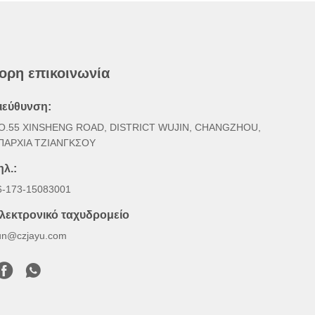
ορη επικοινωνία
ιεύθυνση:
O.55 XINSHENG ROAD, DISTRICT WUJIN, CHANGZHOU,
ΠΑΡΧΙΑ ΤΖΙΑΝΓΚΣΟΥ
ηλ.:
6-173-15083001
λεκτρονικό ταχυδρομείο
un@czjayu.com