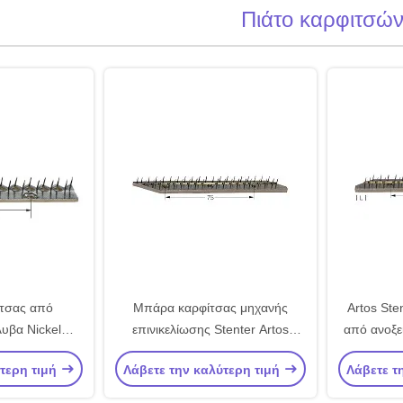
Πιάτο καρφιτσώ
τσας από
Μπάρα καρφίτσας μηχανής
Artos Sten
υβα Nickel
επινικελίωσης Stenter Artos
από ανοξε
r Pin Plate
Stenter Ανταλλακτικά Pin Plate
Mach
ύτερη τιμή
Λάβετε την καλύτερη τιμή
Λάβετε τ