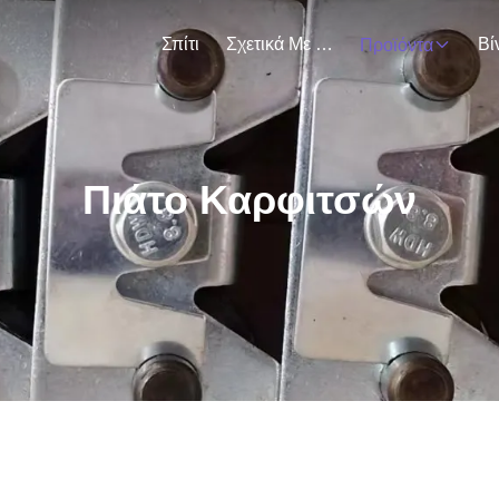
Σπίτι
Σχετικά Με Εμάς
Βί
Προϊόντα
Πιάτο Καρφιτσών