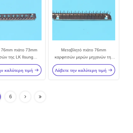
 76mm πιάτο 73mm
Μεταβλητό πιάτο 76mm
σών της LK Ilsung
καρφιτσών μερών μηχανών της
ών Ehwha κεντρικής
LK Stenter υλική καρφίτσα
ην καλύτερη τιμή
Λάβετε την καλύτερη τιμή
σης μέρη μηχανών
χάλυβα άνθρακα χαλκού
κεντρικής απόστασης
φραγμών καρφιτσών κεντρικής
απόστασης
6