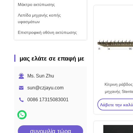
Μάκτρο εκτύπωσης
Λεπίδα μηχανής κοπής
υφασμάτων
Επιστροφική οθόνη εκτύπωσης
μας ελάτε σε επαφή με
Ms. Sun Zhu
Κίτρινη ράβδος
sun@czjayu.com
μηχανής Stente
Babcock Stent
0086 17315083001
Λάβετε την καλ
Ανταλλακ
συνομιλία τώρα