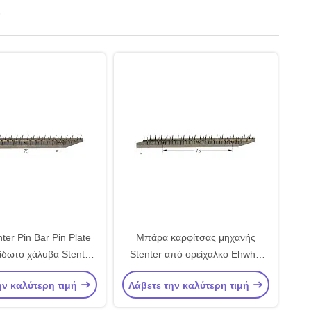
ν
ter Pin Bar Pin Plate
Μπάρα καρφίτσας μηχανής
ίδωτο χάλυβα Stenter
Stenter από ορείχαλκο Ehwhw
ine Parts Plate
Πλάκα καρφίτσας από
ην καλύτερη τιμή
Λάβετε την καλύτερη τιμή
επιμετάλλωση νικελίου από
χαλκό