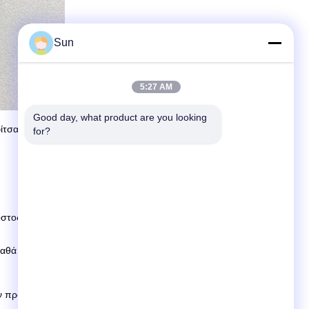
Sun
5:27 AM
Good day, what product are you looking 
τσας, του κλιπ, της αλυσίδας, του συνδέσμου, της βούρτσας,
for?
στος του φορτίου.
αγαθά δεν είναι σε απόθεμα, είναι σύμφωνα με την
προτέρων, υπόλοιπο πριν από την αποστολή.