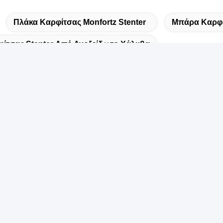
Πλάκα Καρφίτσας Monfortz Stenter
Μπάρα Καρφίτ
ίτσας Stenter Από Ανοξείδωτο Χάλυβα
ορη επικοινωνία
ιεύθυνση:
O.55 XINSHENG ROAD, DISTRICT WUJIN, CHANGZHOU,
ΠΑΡΧΙΑ ΤΖΙΑΝΓΚΣΟΥ
ηλ.:
6-173-15083001