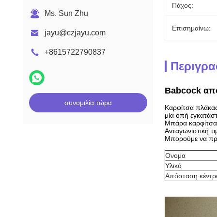
Πάχος:
Ms. Sun Zhu
Επισημαίνω:
jayu@czjayu.com
+8615722790837
Περιγρα
Babcock από
συνομιλία τώρα
Καρφίτσα πλάκας
μία οπή εγκατάσ
Μπάρα καρφίτσας
Ανταγωνιστική τι
Μπορούμε να προ
Ονομα
Υλικό
Απόσταση κέντρ