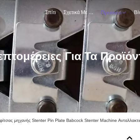
Σπίτι
Σχετικά Με Εμάς
Βί
Προϊόντα
επτομέρειες Για Τα Προϊόν
φίτσας μηχανής Stenter Pin Plate Babcock Stenter Machine Ανταλλακτι