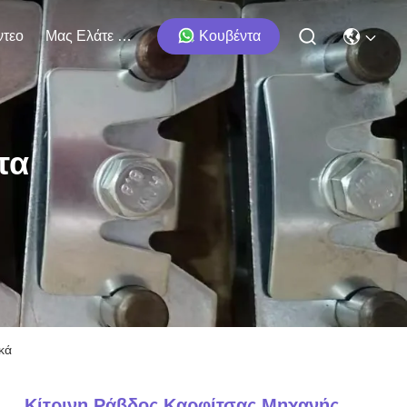
ντεο
Μας Ελάτε Σε Επαφή Με
Κουβέντα
τα
κά
Κίτρινη Ράβδος Καρφίτσας Μηχανής