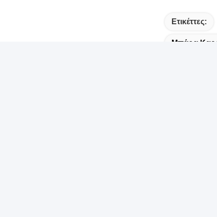
Ετικέττες:
Μπάρα Καρφ
Γρήγορη σύνδεση
Γρήγ
Σπίτι
Δ
N
Προϊόντα
Ε
Σχετικά Με Εμάς
Τ
Βίντεο
8