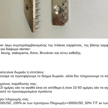
ter Jayu συμπεριλαμβανομένης της πλάκας καρφίτσας, της βάσης καρφί
 για διάφορα stenter:
ilsung, wakayama, Artos, Bruckner και ούτω καθεξής.
ματα;είναι δωρεάν ή επιπλέον;
ούσαμε να προσφέρουμε το δείγμα δωρεάν, αλλά δεν πληρώνουμε το κό
ο χρόνος παράδοσής σας;
5-10 ημέρες εάν τα αγαθά είναι σε απόθεμα.ή είναι 10-50 ημέρες εάν τα 
 από τα προσαρμοσμένα προϊόντα.
ι όροι πληρωμής σας;
00USD, 100% εκ των προτέρων.Πληρωμή>=3000USD, 50% T/T εκ των 