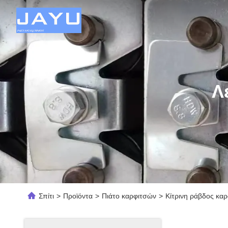
Λ
Σπίτι
>
Προϊόντα
>
Πιάτο καρφιτσών
>
Κίτρινη ράβδος καρ