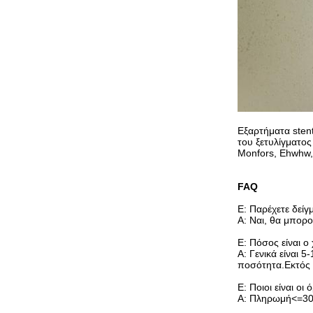
Εξαρτήματα sten
του ξετυλίγματος
Monfors, Ehwhw, 
FAQ
Ε: Παρέχετε δείγ
Α: Ναι, θα μπορ
Ε: Πόσος είναι 
Α: Γενικά είναι 
ποσότητα.Εκτός
Ε: Ποιοι είναι ο
Α: Πληρωμή<=30