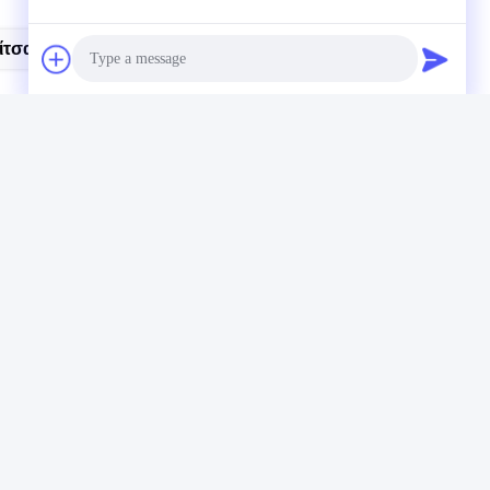
σας Stenter Από Επινικέλιο
Photo
Video Call
Audio Call
Το Δελτίο Ενημέρωσης
Συνδρομηθείτε στο ενημερωτικό μας δελτίο για εκπτώσεις και
πολλά άλλα.