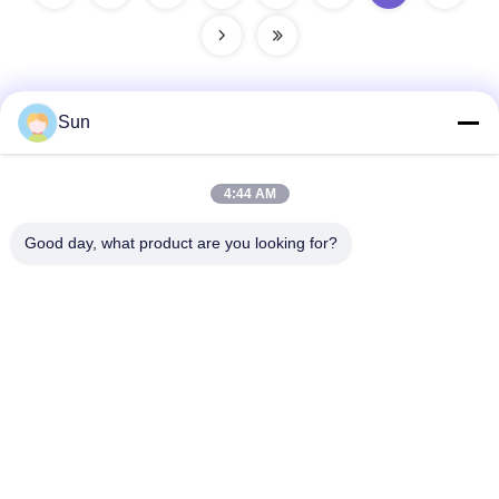
Sun
Γρήγορη επικοινωνία
4:44 AM
Διεύθυνση:
Good day, what product are you looking for?
NO.55 XINSHENG ROAD, DISTRICT WUJIN, CHANGZHOU,
ΕΠΑΡΧΙΑ ΤΖΙΑΝΓΚΣΟΥ
Τηλ.:
86-173-15083001
Ηλεκτρονικό ταχυδρομείο
sun@czjayu.com