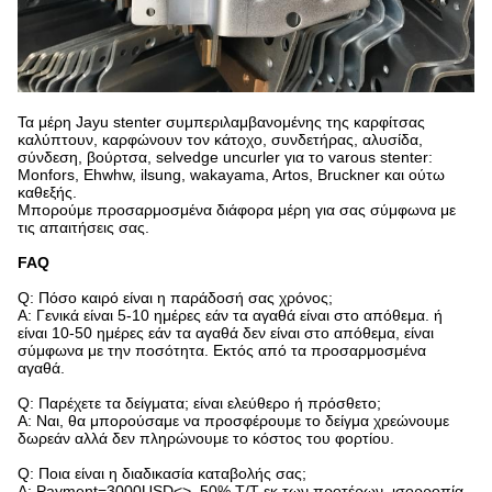
Τα μέρη Jayu stenter συμπεριλαμβανομένης της καρφίτσας
καλύπτουν, καρφώνουν τον κάτοχο, συνδετήρας, αλυσίδα,
σύνδεση, βούρτσα, selvedge uncurler για το varous stenter:
Monfors, Ehwhw, ilsung, wakayama, Artos, Bruckner και ούτω
καθεξής.
Μπορούμε προσαρμοσμένα διάφορα μέρη για σας σύμφωνα με
τις απαιτήσεις σας.
FAQ
Q: Πόσο καιρό είναι η παράδοσή σας χρόνος;
Α: Γενικά είναι 5-10 ημέρες εάν τα αγαθά είναι στο απόθεμα. ή
είναι 10-50 ημέρες εάν τα αγαθά δεν είναι στο απόθεμα, είναι
σύμφωνα με την ποσότητα. Εκτός από τα προσαρμοσμένα
αγαθά.
Q: Παρέχετε τα δείγματα; είναι ελεύθερο ή πρόσθετο;
Α: Ναι, θα μπορούσαμε να προσφέρουμε το δείγμα χρεώνουμε
δωρεάν αλλά δεν πληρώνουμε το κόστος του φορτίου.
Q: Ποια είναι η διαδικασία καταβολής σας;
Α: Payment=3000USD<>, 50% T/T εκ των προτέρων, ισορροπία