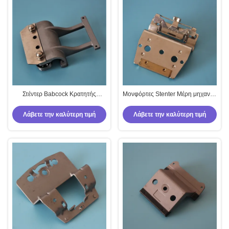
Στέντερ Babcock Κρατητής
Μονφόρτες Stenter Μέρη μηχανής
καρφίτσες Κρατητής βελόνων
Κρατήρας καρφίτσης
Τεξυλικές μηχανές Συστατικά
Προστατευτής καρφίτσης
Λάβετε την καλύτερη τιμή
Λάβετε την καλύτερη τιμή
Αλουμινίου υλικό
Τεξυλικών εξαρτημάτων μηχανής
Ατσάλι ατσάλινο