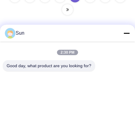
Sun
Γρήγορη επικοινωνία
2:30 PM
Διεύθυνση:
Good day, what product are you looking for?
NO.55 XINSHENG ROAD, DISTRICT WUJIN, CHANGZHOU,
ΕΠΑΡΧΙΑ ΤΖΙΑΝΓΚΣΟΥ
Τηλ.:
86-173-15083001
Ηλεκτρονικό ταχυδρομείο
sun@czjayu.com