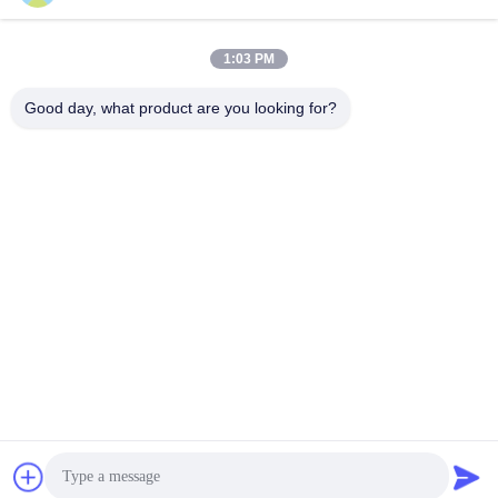
Γρήγορη επικοινωνία
1:03 PM
Διεύθυνση:
Good day, what product are you looking for?
NO.55 XINSHENG ROAD, DISTRICT WUJIN, CHANGZHOU,
ΕΠΑΡΧΙΑ ΤΖΙΑΝΓΚΣΟΥ
Τηλ.:
86-173-15083001
Ηλεκτρονικό ταχυδρομείο
sun@czjayu.com
Πολιτική μυστικότητας
|
SiteMap
| Καλή ποιότητα της Κίνας
Ανταλλακτικά μηχανών Stenter Προμηθευτής. Πνευματικά
δικαιώματα © 2022-2026 Changzhou Jayu International Trade
Co., Ltd . Διατηρούνται όλα τα πνευματικά δικαιώματα.