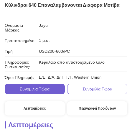
Κύλινδροι 640 Επαναλαμβάνονται Διάφορα Μοτίβα
Ονομασία
Jayu
Μάρκας:
1 μ.σ.
Τροποποιημένο:
USD200-600/PC
Τιμή:
Πληροφορίες
Κεφάλαιο από αντιστοιχισμένο ξύλο
Συσκευασίας:
Ε/Ε, Δ/Α, Δ/Π, Τ/Τ, Western Union
Όροι Πληρωμής:
Συνομιλία Τώρα
Συνομιλία Τώρα
Λεπτομέρειες
Περιγραφή Προϊόντων
Λεπτομέρειες