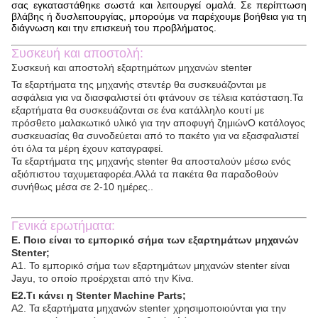
σας εγκαταστάθηκε σωστά και λειτουργεί ομαλά. Σε περίπτωση
βλάβης ή δυσλειτουργίας, μπορούμε να παρέχουμε βοήθεια για τη
διάγνωση και την επισκευή του προβλήματος.
Συσκευή και αποστολή:
Συσκευή και αποστολή εξαρτημάτων μηχανών stenter
Τα εξαρτήματα της μηχανής στεντέρ θα συσκευάζονται με
ασφάλεια για να διασφαλιστεί ότι φτάνουν σε τέλεια κατάσταση.Τα
εξαρτήματα θα συσκευάζονται σε ένα κατάλληλο κουτί με
πρόσθετο μαλακωτικό υλικό για την αποφυγή ζημιώνΟ κατάλογος
συσκευασίας θα συνοδεύεται από το πακέτο για να εξασφαλιστεί
ότι όλα τα μέρη έχουν καταγραφεί.
Τα εξαρτήματα της μηχανής stenter θα αποσταλούν μέσω ενός
αξιόπιστου ταχυμεταφορέα.Αλλά τα πακέτα θα παραδοθούν
συνήθως μέσα σε 2-10 ημέρες..
Γενικά ερωτήματα:
Ε. Ποιο είναι το εμπορικό σήμα των εξαρτημάτων μηχανών
Stenter;
Α1. Το εμπορικό σήμα των εξαρτημάτων μηχανών stenter είναι
Jayu, το οποίο προέρχεται από την Κίνα.
Ε2.Τι κάνει η Stenter Machine Parts;
Α2. Τα εξαρτήματα μηχανών stenter χρησιμοποιούνται για την