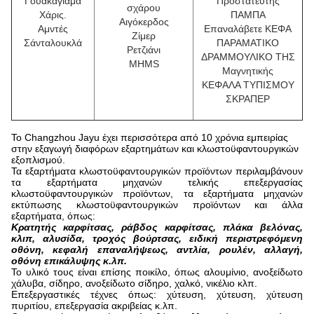
Γουακάγιαμα
Προστατευτής
σχάρου
Χάρις.
ΠΑΜΠΑ
Αιγόκερδος
Αμντές
Επαναλάβετε ΚΕΦΑ
Ζίμερ
Σάνταλουκλά
ΠΑΡΑΜΑΤΙΚΟ
Ρετζιάνι
ΔΡΑΜΜΟΥΛΙΚΟ ΤΗΣ
MHMS
Μαγνητικής
ΚΕΦΑΛΑ ΤΥΠΙΣΜΟΥ
ΣΚΡΑΠΕΡ
Το Changzhou Jayu έχει περισσότερα από 10 χρόνια εμπειρίας
στην εξαγωγή διαφόρων εξαρτημάτων και κλωστοϋφαντουργικών
εξοπλισμού.
Τα εξαρτήματα κλωστοϋφαντουργικών προϊόντων περιλαμβάνουν
τα εξαρτήματα μηχανών τελικής επεξεργασίας
κλωστοϋφαντουργικών προϊόντων, τα εξαρτήματα μηχανών
εκτύπωσης κλωστοϋφαντουργικών προϊόντων και άλλα
εξαρτήματα, όπως:
Κρατητής καρφίτσας, ράβδος καρφίτσας, πλάκα βελόνας,
κλιπ, αλυσίδα, τροχός βούρτσας, ειδική περιστρεφόμενη
οθόνη, κεφαλή επαναλήψεως, αντλία, ρουλέν, αλλαγή,
οθόνη επικάλυψης κ.λπ.
Το υλικό τους είναι επίσης ποικίλο, όπως αλουμίνιο, ανοξείδωτο
χάλυβα, σίδηρο, ανοξείδωτο σίδηρο, χαλκό, νικέλιο κλπ.
Επεξεργαστικές τέχνες όπως: χύτευση, χύτευση, χύτευση
πυριτίου, επεξεργασία ακριβείας κ.λπ.