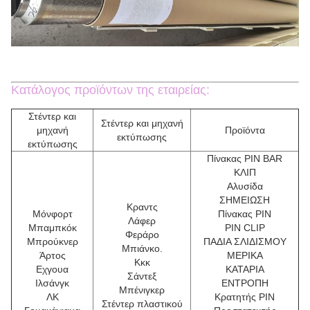
Κατάλογος προϊόντων της εταιρείας:
Στέντερ και
Στέντερ και μηχανή
μηχανή
Προϊόντα
εκτύπωσης
εκτύπωσης
Πίνακας PIN BAR
ΚΛΙΠ
Αλυσίδα
ΣΗΜΕΙΩΣΗ
Κραντς
Μόνφορτ
Πίνακας PIN
Λάφερ
Μπαμπκόκ
PIN CLIP
Φεράρο
Μπρούκνερ
ΠΑΔΙΑ ΣΛΙΔΙΣΜΟΥ
Μπιάνκο.
Άρτος
ΜΕΡΙΚΑ
Κκκ
Εχγουα
ΚΑΤΑΡΙΑ
Σάντεξ
Ιλσάνγκ
ΕΝΤΡΟΠΗ
Μπένιγκερ
ΛΚ
Κρατητής PIN
Στέντερ πλαστικού