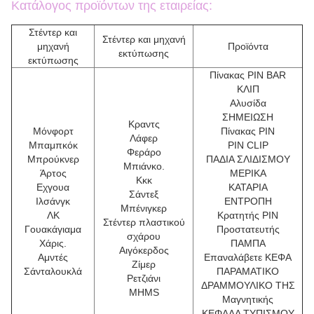
Κατάλογος προϊόντων της εταιρείας:
Στέντερ και
Στέντερ και μηχανή
μηχανή
Προϊόντα
εκτύπωσης
εκτύπωσης
Πίνακας PIN BAR
ΚΛΙΠ
Αλυσίδα
ΣΗΜΕΙΩΣΗ
Κραντς
Μόνφορτ
Πίνακας PIN
Λάφερ
Μπαμπκόκ
PIN CLIP
Φεράρο
Μπρούκνερ
ΠΑΔΙΑ ΣΛΙΔΙΣΜΟΥ
Μπιάνκο.
Άρτος
ΜΕΡΙΚΑ
Κκκ
Εχγουα
ΚΑΤΑΡΙΑ
Σάντεξ
Ιλσάνγκ
ΕΝΤΡΟΠΗ
Μπένιγκερ
ΛΚ
Κρατητής PIN
Στέντερ πλαστικού
Γουακάγιαμα
Προστατευτής
σχάρου
Χάρις.
ΠΑΜΠΑ
Αιγόκερδος
Αμντές
Επαναλάβετε ΚΕΦΑ
Ζίμερ
Σάνταλουκλά
ΠΑΡΑΜΑΤΙΚΟ
Ρετζιάνι
ΔΡΑΜΜΟΥΛΙΚΟ ΤΗΣ
MHMS
Μαγνητικής
ΚΕΦΑΛΑ ΤΥΠΙΣΜΟΥ