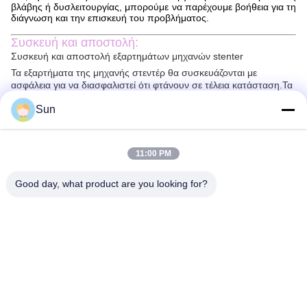
βλάβης ή δυσλειτουργίας, μπορούμε να παρέχουμε βοήθεια για τη
διάγνωση και την επισκευή του προβλήματος.
Συσκευή και αποστολή:
Συσκευή και αποστολή εξαρτημάτων μηχανών stenter
Τα εξαρτήματα της μηχανής στεντέρ θα συσκευάζονται με
ασφάλεια για να διασφαλιστεί ότι φτάνουν σε τέλεια κατάσταση.Τα
εξαρτήματα θα συσκευάζονται σε ένα κατάλληλο κουτί με
Sun
πρόσθετο μαλακωτικό υλικό για την αποφυγή ζημιώνΟ κατάλογος
συσκευασίας θα συνοδεύεται από το πακέτο για να εξασφαλιστεί
ότι όλα τα μέρη έχουν καταγραφεί.
Τα εξαρτήματα της μηχανής stenter θα αποσταλούν μέσω ενός
11:00 PM
αξιόπιστου ταχυμεταφορέα.Αλλά τα πακέτα θα παραδοθούν
συνήθως μέσα σε 2-10 ημέρες..
Good day, what product are you looking for?
Γενικά ερωτήματα:
Ε. Ποιο είναι το εμπορικό σήμα των εξαρτημάτων μηχανών
Stenter;
Α1. Το εμπορικό σήμα των εξαρτημάτων μηχανών stenter είναι
Jayu, το οποίο προέρχεται από την Κίνα.
Ε2.Τι κάνει η Stenter Machine Parts;
Α2. Τα εξαρτήματα μηχανών stenter χρησιμοποιούνται για την
παραγωγή υφασμάτων με σταθερό πλάτος.