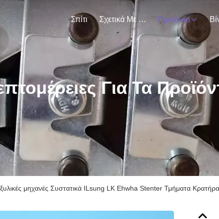
Σπίτι
Σχετικά Με Εμάς
Βί
Προϊόντα
επτομέρειες Για Τα Προϊόν
εξυλικές μηχανές Συστατικά ILsung LK Ehwha Stenter Τμήματα Κρατήρ