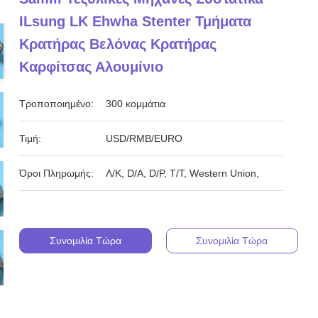
ILsung LK Ehwha Stenter Τμήματα
Κρατήρας Βελόνας Κρατήρας
Καρφίτσας Αλουμίνιο
Τροποποιημένο:
300 κομμάτια
Τιμή:
USD/RMB/EURO
Όροι Πληρωμής:
Λ/Κ, D/A, D/P, T/T, Western Union,
Συνομιλία Τώρα
Συνομιλία Τώρα