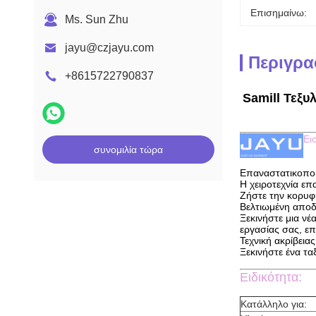
Επισημαίνω:
Ms. Sun Zhu
jayu@czjayu.com
Περιγρα
+8615722790837
Samill Τεξυ
Ει
συνομιλία τώρα
Επαναστατικοποι
Η χειροτεχνία ε
Ζήστε την κορυφ
Βελτιωμένη αποδ
Ξεκινήστε μια ν
εργασίας σας, ε
Τεχνική ακρίβεια
Ξεκινήστε ένα τα
Ειδικότητα:
Κατάλληλο για: