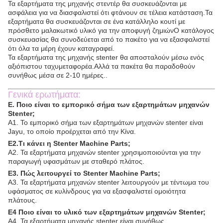
Τα εξαρτήματα της μηχανής στεντέρ θα συσκευάζονται με
ασφάλεια για να διασφαλιστεί ότι φτάνουν σε τέλεια κατάσταση.Τα
εξαρτήματα θα συσκευάζονται σε ένα κατάλληλο κουτί με
πρόσθετο μαλακωτικό υλικό για την αποφυγή ζημιώνΟ κατάλογος
συσκευασίας θα συνοδεύεται από το πακέτο για να εξασφαλιστεί
ότι όλα τα μέρη έχουν καταγραφεί.
Τα εξαρτήματα της μηχανής stenter θα αποσταλούν μέσω ενός
αξιόπιστου ταχυμεταφορέα.Αλλά τα πακέτα θα παραδοθούν
συνήθως μέσα σε 2-10 ημέρες..
Γενικά ερωτήματα:
Ε. Ποιο είναι το εμπορικό σήμα των εξαρτημάτων μηχανών
Stenter;
Α1. Το εμπορικό σήμα των εξαρτημάτων μηχανών stenter είναι
Jayu, το οποίο προέρχεται από την Κίνα.
Ε2.Τι κάνει η Stenter Machine Parts;
Α2. Τα εξαρτήματα μηχανών stenter χρησιμοποιούνται για την
παραγωγή υφασμάτων με σταθερό πλάτος.
Ε3. Πώς λειτουργεί το Stenter Machine Parts;
Α3. Τα εξαρτήματα μηχανών stenter λειτουργούν με τέντωμα του
υφάσματος σε κυλίνδρους για να εξασφαλιστεί ομοιότητα
πλάτους.
Ε4 Ποιο είναι το υλικό των εξαρτημάτων μηχανών Stenter;
Α4. Τα εξαρτήματα μηχανής stenter είναι συνήθως