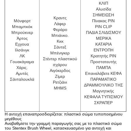
ΚΛΙΠ
Αλυσίδα
ΣΗΜΕΙΩΣΗ
Κραντς
Μόνφορτ
Πίνακας PIN
Λάφερ
Μπαμπκόκ
PIN CLIP
Φεράρο
Μπρούκνερ
ΠΑΔΙΑ ΣΛΙΔΙΣΜΟΥ
Μπιάνκο.
Άρτος
ΜΕΡΙΚΑ
Κκκ
Εχγουα
ΚΑΤΑΡΙΑ
Σάντεξ
Ιλσάνγκ
ΕΝΤΡΟΠΗ
Μπένιγκερ
ΛΚ
Κρατητής PIN
Στέντερ πλαστικού
Γουακάγιαμα
Προστατευτής
σχάρου
Χάρις.
ΠΑΜΠΑ
Αιγόκερδος
Αμντές
Επαναλάβετε ΚΕΦΑ
Ζίμερ
Σάνταλουκλά
ΠΑΡΑΜΑΤΙΚΟ
Ρετζιάνι
ΔΡΑΜΜΟΥΛΙΚΟ ΤΗΣ
MHMS
Μαγνητικής
ΚΕΦΑΛΑ ΤΥΠΙΣΜΟΥ
ΣΚΡΑΠΕΡ
Η αντοχή επαναπροσδιορίζεται: πλαστικό σώμα τυποποιημένου
μεγέθους
Αναβαθμίστε την γραμμή παραγωγής σας με το πλαστικό σώμα
του Stentex Brush Wheel, κατασκευασμένο για αντοχή και