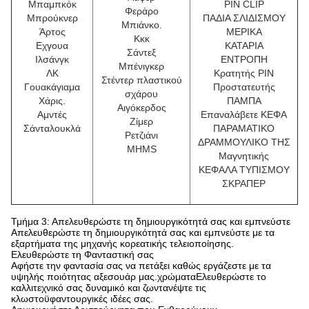
Μπαμπκόκ
PIN CLIP
Φεράρο
Μπρούκνερ
ΠΑΔΙΑ ΣΛΙΔΙΣΜΟΥ
Μπιάνκο.
Άρτος
ΜΕΡΙΚΑ
Κκκ
Εχγουα
ΚΑΤΑΡΙΑ
Σάντεξ
Ιλσάνγκ
ΕΝΤΡΟΠΗ
Μπένιγκερ
ΛΚ
Κρατητής PIN
Στέντερ πλαστικού
Γουακάγιαμα
Προστατευτής
σχάρου
Χάρις.
ΠΑΜΠΑ
Αιγόκερδος
Αμντές
Επαναλάβετε ΚΕΦΑ
Ζίμερ
Σάνταλουκλά
ΠΑΡΑΜΑΤΙΚΟ
Ρετζιάνι
ΔΡΑΜΜΟΥΛΙΚΟ ΤΗΣ
MHMS
Μαγνητικής
ΚΕΦΑΛΑ ΤΥΠΙΣΜΟΥ
ΣΚΡΑΠΕΡ
Τμήμα 3: Απελευθερώστε τη δημιουργικότητά σας και εμπνεύστε
Απελευθερώστε τη δημιουργικότητά σας και εμπνεύστε με τα
εξαρτήματα της μηχανής κορεατικής τελειοποίησης.
Ελευθερώστε τη Φανταστική σας
Αφήστε την φαντασία σας να πετάξει καθώς εργάζεστε με τα
υψηλής ποιότητας αξεσουάρ μας.χρώματαΕλευθερώστε το
καλλιτεχνικό σας δυναμικό και ζωντανέψτε τις
κλωστοϋφαντουργικές ιδέες σας.