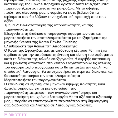
κατασκευής της Ehwha παρέχουν αριστεία.Αυτά τα εξαρτήματα
παρέχουν εξαιρετική αντοχή και μακροζωία.Με τα υψηλής
ποιότητας αξεσουάρ μας, μπορείτε να είστε βέβαιοι ότι τα
υφάσματα σας θα λάβουν την σχολαστική προσοχή που τους
αξίζει.
Τμήμα 2: Βελτιστοποίηση της αποδοτικότητας και της
παραγωγικότητας
Εξευγενίστε τη διαδικασία παραγωγής υφασμάτων σας και
μεγιστοποιήστε την αποτελεσματικότητα με τα εξαρτήματα της
μηχανής Stenter της Korea Ehwha Finishing.
Ελευθερώστε την Αδιάλειπτη Αποδοτικότητα
Ο Κρατητής Σφραγίδας μας με απόσταση κέντρου 76 mm έχει
σχεδιαστεί για την απρόσκοπτη ένταση και κίνηση του υφάσματος
κατά τη διάρκεια της τελικής επεξεργασίας.Η ακριβής κατασκευή
και η βέλτιστη απόσταση στο κέντρο ελαχιστοποιούν τις ατέλειες
του υφάσματοςΤο πρόγραμμα αυτό θα επιτρέψει την ομαλή και
αποδοτική λειτουργία, θα αποχαιρετήσει τις περιττές διακοπές και
θα ευαισθητοποιήσει την αποτελεσματικότητα.
Μεγιστοποιήστε την παραγωγικότητα
Η επένδυση σε εξαρτήματα μηχανών υψηλής ποιότητας είναι
ζωτικής σημασίας για τη μεγιστοποίηση της
παραγωγικότητας.μείωση των αναγκών συντήρησης και
μεγιστοποίηση του χρόνου λειτουργίαςΜε τα αξιόπιστα αξεσουάρ
μας, μπορείτε να επικεντρωθείτε περισσότερο στη δημιουργική
σας διαδικασία και λιγότερο σε λειτουργικές διακοπές.
Ειδικότητα: