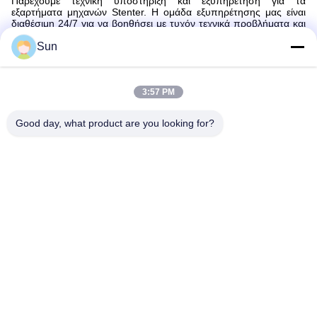
Παρέχουμε τεχνική υποστήριξη και εξυπηρέτηση για τα
εξαρτήματα μηχανών Stenter. Η ομάδα εξυπηρέτησης μας είναι
διαθέσιμη 24/7 για να βοηθήσει με τυχόν τεχνικά προβλήματα και
ερωτήσεις.Επίσης, προσφέρουμε μια σειρά από εγκαταστάσεις
και υπηρεσίες συντήρησης για Stenter εξαρτήματα μηχανών. Οι
Sun
εκπαιδευμένοι επαγγελματίες μας θα διασφαλίσουν ότι το προϊόν
σας εγκαταστάθηκε σωστά και λειτουργεί ομαλά. Σε περίπτωση
βλάβης ή δυσλειτουργίας, μπορούμε να παρέχουμε βοήθεια για τη
διάγνωση και την επισκευή του προβλήματος.
3:57 PM
Συσκευή και αποστολή:
Good day, what product are you looking for?
Συσκευή και αποστολή εξαρτημάτων μηχανών stenter
Τα εξαρτήματα της μηχανής στεντέρ θα συσκευάζονται με
ασφάλεια για να διασφαλιστεί ότι φτάνουν σε τέλεια κατάσταση.Τα
εξαρτήματα θα συσκευάζονται σε ένα κατάλληλο κουτί με
πρόσθετο μαλακωτικό υλικό για την αποφυγή ζημιώνΟ κατάλογος
συσκευασίας θα συνοδεύεται από το πακέτο για να εξασφαλιστεί
ότι όλα τα μέρη έχουν καταγραφεί.
Τα εξαρτήματα της μηχανής stenter θα αποσταλούν μέσω ενός
αξιόπιστου ταχυμεταφορέα.Αλλά τα πακέτα θα παραδοθούν
συνήθως μέσα σε 2-10 ημέρες..
Γενικά ερωτήματα:
Ε. Ποιο είναι το εμπορικό σήμα των εξαρτημάτων μηχανών
Stenter;
Α1. Το εμπορικό σήμα των εξαρτημάτων μηχανών stenter είναι