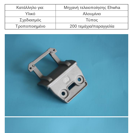
Κατάλληλο για:
Μηχανή τελειοποίησης Ehwha
Υλικό
Αλουμίνιο
Σχεδιασμός
Τύπος
Τροποποιημένο
200 τεμάχια/παραγγελία