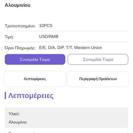
Αλουμινίου
10PCS
Τροποποιημένο:
USD/RMB
Τιμή:
Ε/Ε, D/A, D/P, T/T, Western Union
Όροι Πληρωμής:
Συνομιλία Τώρα
Συνομιλία Τώρα
Λεπτομέρειες
Περιγραφή Προϊόντων
Λεπτομέρειες
Υλικό:
Αλουμίνιο