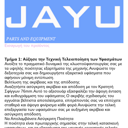
Εισαγωγή του προϊόντος
Τμήμα 1: Αύξησε την Τεχνική Τελειοποίηση των Υφασμάτων
Ανοίξτε το πραγματικό δυναμικό της κλωστοϋφαντουργίας σας με
τα υψηλής ποιότητας εξαρτήματα της μηχανής.Ανυψώστε την
δεξιοτεχνία σας και δημιουργήστε εξαιρετικά υφάσματα που
αφήνουν μόνιμη εντύπωση.
Βελτίωση της ακρίβειας και της απόδοσης
Αναζητήστε ασύγκριτη ακρίβεια και απόδοση με τον Κρατητή
Σφίγγων 76mm.Αυτό το αξεσουάρ εξασφαλίζει την άψογη ένταση
και ευθυγράμμιση του υφάσματος.Ο ακριβής σχεδιασμός του
εγγυάται βέλτιστα αποτελέσματα, επιτρέποντάς σας να επιτύχετε
σταθερά και άψογα φινίρισμα κάθε φορά.Ανυψώστε την τελική
επεξεργασία των υφασμάτων σας με αυξημένη ακρίβεια και
ασύγκριτη απόδοση.
Να Απολαμβάνετε Ασύγκριτη Ποιότητα
Η ποιότητα είναι πρωταρχικής σημασίας στην τελική κατασκευή
υφασμάτων, και τα εξαρτήματα της μηχανής κορεατικής τελικής