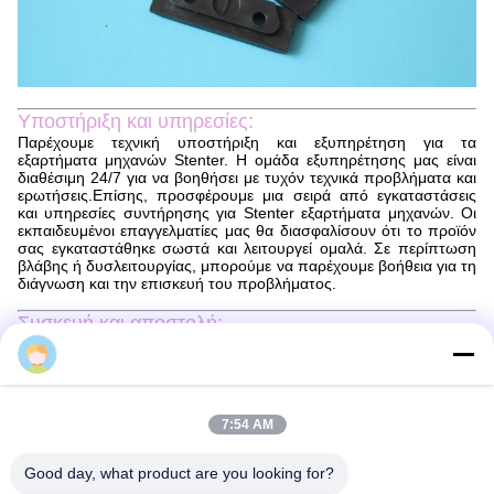
Υποστήριξη και υπηρεσίες:
Παρέχουμε τεχνική υποστήριξη και εξυπηρέτηση για τα
εξαρτήματα μηχανών Stenter. Η ομάδα εξυπηρέτησης μας είναι
διαθέσιμη 24/7 για να βοηθήσει με τυχόν τεχνικά προβλήματα και
ερωτήσεις.Επίσης, προσφέρουμε μια σειρά από εγκαταστάσεις
και υπηρεσίες συντήρησης για Stenter εξαρτήματα μηχανών. Οι
εκπαιδευμένοι επαγγελματίες μας θα διασφαλίσουν ότι το προϊόν
σας εγκαταστάθηκε σωστά και λειτουργεί ομαλά. Σε περίπτωση
βλάβης ή δυσλειτουργίας, μπορούμε να παρέχουμε βοήθεια για τη
διάγνωση και την επισκευή του προβλήματος.
Συσκευή και αποστολή:
Συσκευή και αποστολή εξαρτημάτων μηχανών stenter
Sun
Τα εξαρτήματα της μηχανής στεντέρ θα συσκευάζονται με
ασφάλεια για να διασφαλιστεί ότι φτάνουν σε τέλεια κατάσταση.Τα
εξαρτήματα θα συσκευάζονται σε ένα κατάλληλο κουτί με
7:54 AM
πρόσθετο μαλακωτικό υλικό για την αποφυγή ζημιώνΟ κατάλογος
συσκευασίας θα συνοδεύεται από το πακέτο για να εξασφαλιστεί
ότι όλα τα μέρη έχουν καταγραφεί.
Good day, what product are you looking for?
Τα εξαρτήματα της μηχανής stenter θα αποσταλούν μέσω ενός