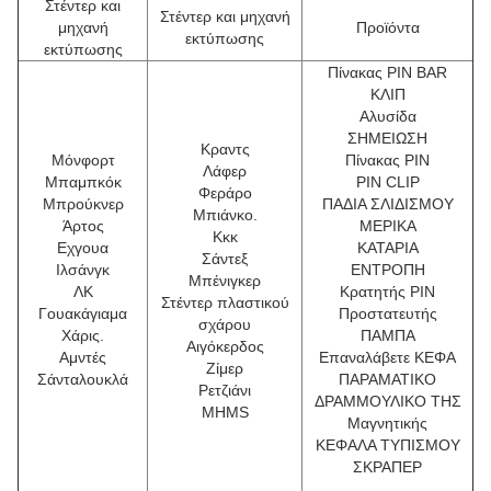
Στέντερ και
Στέντερ και μηχανή
μηχανή
Προϊόντα
εκτύπωσης
εκτύπωσης
Πίνακας PIN BAR
ΚΛΙΠ
Αλυσίδα
ΣΗΜΕΙΩΣΗ
Κραντς
Μόνφορτ
Πίνακας PIN
Λάφερ
Μπαμπκόκ
PIN CLIP
Φεράρο
Μπρούκνερ
ΠΑΔΙΑ ΣΛΙΔΙΣΜΟΥ
Μπιάνκο.
Άρτος
ΜΕΡΙΚΑ
Κκκ
Εχγουα
ΚΑΤΑΡΙΑ
Σάντεξ
Ιλσάνγκ
ΕΝΤΡΟΠΗ
Μπένιγκερ
ΛΚ
Κρατητής PIN
Στέντερ πλαστικού
Γουακάγιαμα
Προστατευτής
σχάρου
Χάρις.
ΠΑΜΠΑ
Αιγόκερδος
Αμντές
Επαναλάβετε ΚΕΦΑ
Ζίμερ
Σάνταλουκλά
ΠΑΡΑΜΑΤΙΚΟ
Ρετζιάνι
ΔΡΑΜΜΟΥΛΙΚΟ ΤΗΣ
MHMS
Μαγνητικής
ΚΕΦΑΛΑ ΤΥΠΙΣΜΟΥ
ΣΚΡΑΠΕΡ