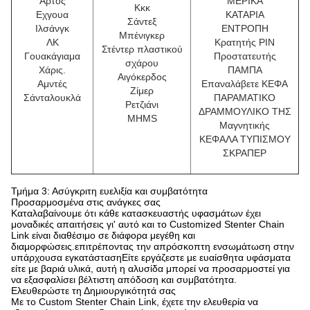
Άρτος
ΜΕΡΙΚΑ
Κκκ
Εχγουα
ΚΑΤΑΡΙΑ
Σάντεξ
Ιλσάνγκ
ΕΝΤΡΟΠΗ
Μπένιγκερ
ΛΚ
Κρατητής PIN
Στέντερ πλαστικού
Γουακάγιαμα
Προστατευτής
σχάρου
Χάρις.
ΠΑΜΠΑ
Αιγόκερδος
Αμντές
Επαναλάβετε ΚΕΦΑ
Ζίμερ
Σάνταλουκλά
ΠΑΡΑΜΑΤΙΚΟ
Ρετζιάνι
ΔΡΑΜΜΟΥΛΙΚΟ ΤΗΣ
MHMS
Μαγνητικής
ΚΕΦΑΛΑ ΤΥΠΙΣΜΟΥ
ΣΚΡΑΠΕΡ
Τμήμα 3: Ασύγκριτη ευελιξία και συμβατότητα
Προσαρμοσμένα στις ανάγκες σας
Καταλαβαίνουμε ότι κάθε κατασκευαστής υφασμάτων έχει
μοναδικές απαιτήσεις γι' αυτό και το Customized Stenter Chain
Link είναι διαθέσιμο σε διάφορα μεγέθη και
διαμορφώσεις.επιτρέποντας την απρόσκοπτη ενσωμάτωση στην
υπάρχουσα εγκατάστασηΕίτε εργάζεστε με ευαίσθητα υφάσματα
είτε με βαριά υλικά, αυτή η αλυσίδα μπορεί να προσαρμοστεί για
να εξασφαλίσει βέλτιστη απόδοση και συμβατότητα.
Ελευθερώστε τη Δημιουργικότητά σας
Με το Custom Stenter Chain Link, έχετε την ελευθερία να