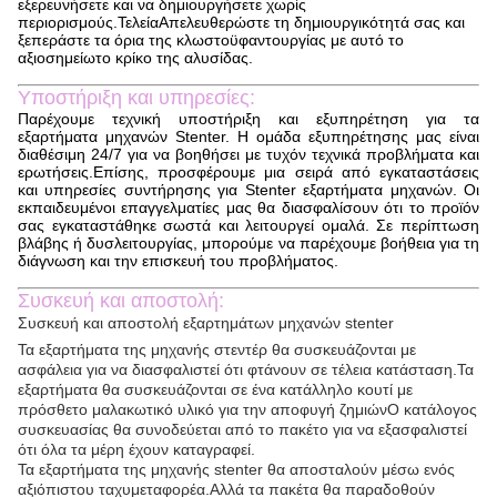
εξερευνήσετε και να δημιουργήσετε χωρίς
περιορισμούς.ΤελείαΑπελευθερώστε τη δημιουργικότητά σας και
ξεπεράστε τα όρια της κλωστοϋφαντουργίας με αυτό το
αξιοσημείωτο κρίκο της αλυσίδας.
Υποστήριξη και υπηρεσίες:
Παρέχουμε τεχνική υποστήριξη και εξυπηρέτηση για τα
εξαρτήματα μηχανών Stenter. Η ομάδα εξυπηρέτησης μας είναι
διαθέσιμη 24/7 για να βοηθήσει με τυχόν τεχνικά προβλήματα και
ερωτήσεις.Επίσης, προσφέρουμε μια σειρά από εγκαταστάσεις
και υπηρεσίες συντήρησης για Stenter εξαρτήματα μηχανών. Οι
εκπαιδευμένοι επαγγελματίες μας θα διασφαλίσουν ότι το προϊόν
σας εγκαταστάθηκε σωστά και λειτουργεί ομαλά. Σε περίπτωση
βλάβης ή δυσλειτουργίας, μπορούμε να παρέχουμε βοήθεια για τη
διάγνωση και την επισκευή του προβλήματος.
Συσκευή και αποστολή:
Συσκευή και αποστολή εξαρτημάτων μηχανών stenter
Τα εξαρτήματα της μηχανής στεντέρ θα συσκευάζονται με
ασφάλεια για να διασφαλιστεί ότι φτάνουν σε τέλεια κατάσταση.Τα
εξαρτήματα θα συσκευάζονται σε ένα κατάλληλο κουτί με
πρόσθετο μαλακωτικό υλικό για την αποφυγή ζημιώνΟ κατάλογος
συσκευασίας θα συνοδεύεται από το πακέτο για να εξασφαλιστεί
ότι όλα τα μέρη έχουν καταγραφεί.
Τα εξαρτήματα της μηχανής stenter θα αποσταλούν μέσω ενός
αξιόπιστου ταχυμεταφορέα.Αλλά τα πακέτα θα παραδοθούν