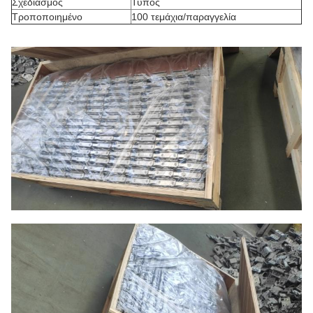
Σχεδιασμός
Τύπος
Τροποποιημένο
100 τεμάχια/παραγγελία