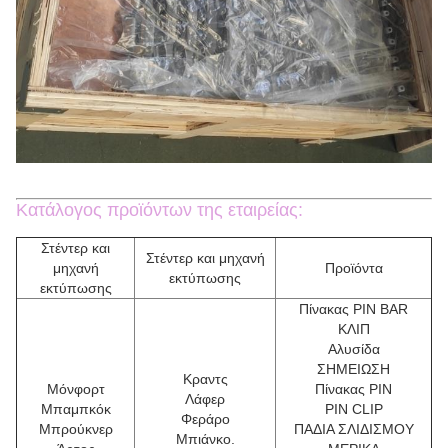
Κατάλογος προϊόντων της εταιρείας:
Στέντερ και
Στέντερ και μηχανή
μηχανή
Προϊόντα
εκτύπωσης
εκτύπωσης
Πίνακας PIN BAR
ΚΛΙΠ
Αλυσίδα
ΣΗΜΕΙΩΣΗ
Κραντς
Μόνφορτ
Πίνακας PIN
Λάφερ
Μπαμπκόκ
PIN CLIP
Φεράρο
Μπρούκνερ
ΠΑΔΙΑ ΣΛΙΔΙΣΜΟΥ
Μπιάνκο.