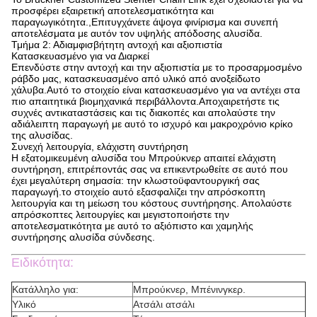
προσφέρει εξαιρετική αποτελεσματικότητα και
παραγωγικότητα.,Επιτυγχάνετε άψογα φινίρισμα και συνεπή
αποτελέσματα με αυτόν τον υψηλής απόδοσης αλυσίδα.
Τμήμα 2: Αδιαμφισβήτητη αντοχή και αξιοπιστία
Κατασκευασμένο για να Διαρκεί
Επενδύστε στην αντοχή και την αξιοπιστία με το προσαρμοσμένο
ράβδο μας, κατασκευασμένο από υλικό από ανοξείδωτο
χάλυβα.Αυτό το στοιχείο είναι κατασκευασμένο για να αντέχει στα
πιο απαιτητικά βιομηχανικά περιβάλλοντα.Αποχαιρετήστε τις
συχνές αντικαταστάσεις και τις διακοπές και απολαύστε την
αδιάλειπτη παραγωγή με αυτό το ισχυρό και μακροχρόνιο κρίκο
της αλυσίδας.
Συνεχή λειτουργία, ελάχιστη συντήρηση
Η εξατομικευμένη αλυσίδα του Μπρούκνερ απαιτεί ελάχιστη
συντήρηση, επιτρέποντάς σας να επικεντρωθείτε σε αυτό που
έχει μεγαλύτερη σημασία: την κλωστοϋφαντουργική σας
παραγωγή.το στοιχείο αυτό εξασφαλίζει την απρόσκοπτη
λειτουργία και τη μείωση του κόστους συντήρησης. Απολαύστε
απρόσκοπτες λειτουργίες και μεγιστοποιήστε την
αποτελεσματικότητα με αυτό το αξιόπιστο και χαμηλής
συντήρησης αλυσίδα σύνδεσης.
Ειδικότητα:
Κατάλληλο για:
Μπρούκνερ, Μπένινγκερ.
Υλικό
Ατσάλι ατσάλι