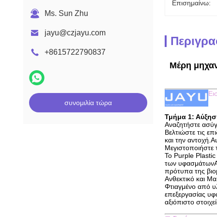
Επισημαίνω:
Ms. Sun Zhu
jayu@czjayu.com
Περιγρα
+8615722790837
Μέρη μηχαν
Ει
συνομιλία τώρα
Τμήμα 1: Αύξησ
Αναζητήστε ασύγ
Βελτιώστε τις επ
και την αντοχή.Α
Μεγιστοποιήστε τ
Το Purple Plasti
των υφασμάτωνΑπ
πρότυπα της βιο
Ανθεκτικό και Μ
Φτιαγμένο από υλ
επεξεργασίας υφ
αξιόπιστο στοιχε