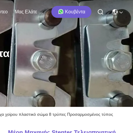
ντεο
Μας Ελάτε Σε Επαφή Με
Κουβέντα
τα
ρίχα χοίρου πλαστικό σώμα 8 τρύπες Προσαρμοσμένος τύπος
Μέρη Μηχανής Stenter Τελειοποιητική