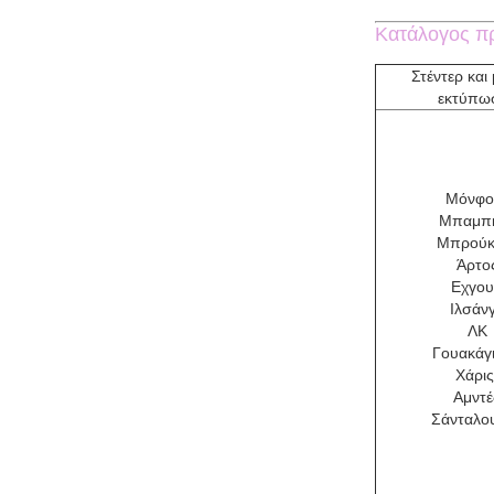
Κατάλογος πρ
Στέντερ και
εκτύπω
Μόνφο
Μπαμπ
Μπρούκ
Άρτο
Εχγο
Ιλσάν
ΛΚ
Γουακάγ
Χάρις
Αμντέ
Σάνταλο