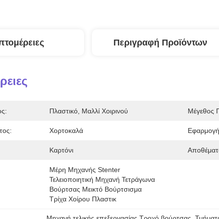
πτομέρειες
Περιγραφή Προϊόντων
ρειες
ος:
Πλαστικό, Μαλλί Χοιρινού
Μέγεθος Π
τος:
Χορτοκαλά
Εφαρμογή
Καρτόνι
Αποθέματ
Μέρη Μηχανής Stenter 
Τελειοποιητική Μηχανή Τετράγωνα 
Βούρτσας Μεικτό Βούρτσισμα 
Τρίχα Χοίρου Πλαστικ
Μηχανή τελικής επεξεργασίας Τροχό βούρτσας
, 
Τμήματ