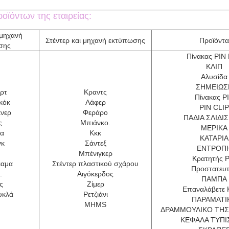
οϊόντων της εταιρείας:
 μηχανή
Στέντερ και μηχανή εκτύπωσης
Προϊόντα
σης
Πίνακας PIN
ΚΛΙΠ
Αλυσίδα
ΣΗΜΕΙΩΣ
ρτ
Κραντς
Πίνακας P
κόκ
Λάφερ
PIN CLIP
νερ
Φεράρο
ΠΑΔΙΑ ΣΛΙΔΙ
ς
Μπιάνκο.
ΜΕΡΙΚΑ
υα
Κκκ
ΚΑΤΑΡΙΑ
γκ
Σάντεξ
ΕΝΤΡΟΠ
Μπένιγκερ
Κρατητής P
ιαμα
Στέντερ πλαστικού σχάρου
Προστατευ
.
Αιγόκερδος
ΠΑΜΠΑ
ς
Ζίμερ
Επαναλάβετε
υκλά
Ρετζιάνι
ΠΑΡΑΜΑΤΙ
MHMS
ΔΡΑΜΜΟΥΛΙΚΟ ΤΗΣ 
ΚΕΦΑΛΑ ΤΥΠ