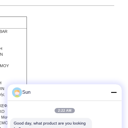
 BAR
Η
IN
ΣΜΟΥ
Η
IN
Sun
τής
 ΚΕΦΑ
2:22 AM
ΚΟ
Μαγνητικής
ΙΣΜΟΥ
Good day, what product are you looking 