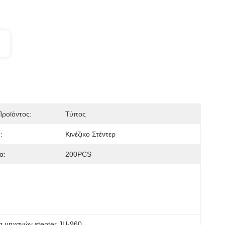
ροϊόντος:
Τύπος
:
Κινέζικο Στέντερ
α:
200PCS
α μηχανών stenter JU-960
, 