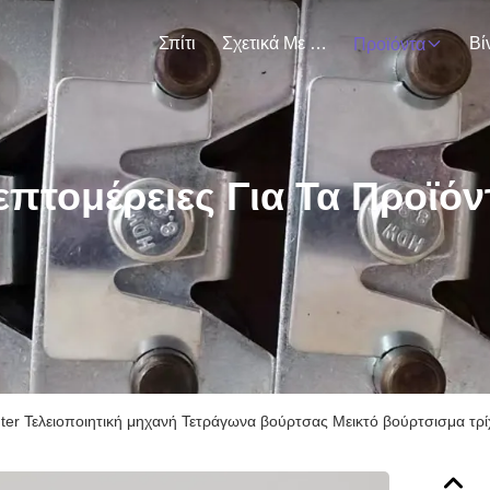
Σπίτι
Σχετικά Με Εμάς
Βί
Προϊόντα
επτομέρειες Για Τα Προϊόν
ter Τελειοποιητική μηχανή Τετράγωνα βούρτσας Μεικτό βούρτσισμα τ