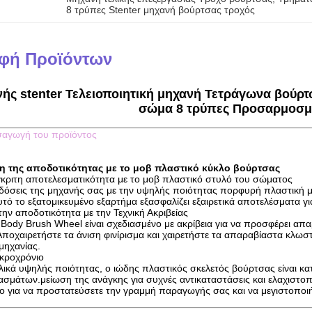
8 τρύπες Stenter μηχανή βούρτσας τροχός
φή Προϊόντων
ής stenter Τελειοποιητική μηχανή Τετράγωνα βούρτ
σώμα 8 τρύπες Προσαρμοσμ
σαγωγή του προϊόντος
η της αποδοτικότητας με το μοβ πλαστικό κύκλο βούρτσας
κριτη αποτελεσματικότητα με το μοβ πλαστικό στυλό του σώματος
ιδόσεις της μηχανής σας με την υψηλής ποιότητας πορφυρή πλαστική μη
υτό το εξατομικευμένο εξαρτήμα εξασφαλίζει εξαιρετικά αποτελέσματα γ
ην αποδοτικότητα με την Τεχνική Ακριβείας
c Body Brush Wheel είναι σχεδιασμένο με ακρίβεια για να προσφέρει 
οχαιρετήστε τα άνιση φινίρισμα και χαιρετήστε τα απαραβίαστα κλω
μηχανίας.
ακροχρόνιο
ικά υψηλής ποιότητας, ο ιώδης πλαστικός σκελετός βούρτσας είναι κατ
ασμάτων.μείωση της ανάγκης για συχνές αντικαταστάσεις και ελαχιστ
ίο για να προστατεύσετε την γραμμή παραγωγής σας και να μεγιστοποι