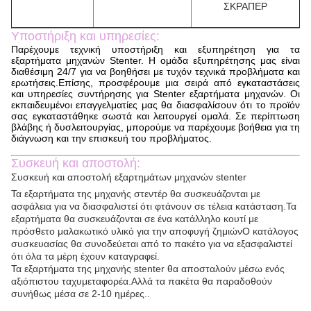
ΣΚΡΑΠΕΡ
Υποστήριξη και υπηρεσίες:
Παρέχουμε τεχνική υποστήριξη και εξυπηρέτηση για τα
εξαρτήματα μηχανών Stenter. Η ομάδα εξυπηρέτησης μας είναι
διαθέσιμη 24/7 για να βοηθήσει με τυχόν τεχνικά προβλήματα και
ερωτήσεις.Επίσης, προσφέρουμε μια σειρά από εγκαταστάσεις
και υπηρεσίες συντήρησης για Stenter εξαρτήματα μηχανών. Οι
εκπαιδευμένοι επαγγελματίες μας θα διασφαλίσουν ότι το προϊόν
σας εγκαταστάθηκε σωστά και λειτουργεί ομαλά. Σε περίπτωση
βλάβης ή δυσλειτουργίας, μπορούμε να παρέχουμε βοήθεια για τη
διάγνωση και την επισκευή του προβλήματος.
Συσκευή και αποστολή:
Συσκευή και αποστολή εξαρτημάτων μηχανών stenter
Τα εξαρτήματα της μηχανής στεντέρ θα συσκευάζονται με
ασφάλεια για να διασφαλιστεί ότι φτάνουν σε τέλεια κατάσταση.Τα
εξαρτήματα θα συσκευάζονται σε ένα κατάλληλο κουτί με
πρόσθετο μαλακωτικό υλικό για την αποφυγή ζημιώνΟ κατάλογος
συσκευασίας θα συνοδεύεται από το πακέτο για να εξασφαλιστεί
ότι όλα τα μέρη έχουν καταγραφεί.
Τα εξαρτήματα της μηχανής stenter θα αποσταλούν μέσω ενός
αξιόπιστου ταχυμεταφορέα.Αλλά τα πακέτα θα παραδοθούν
συνήθως μέσα σε 2-10 ημέρες..