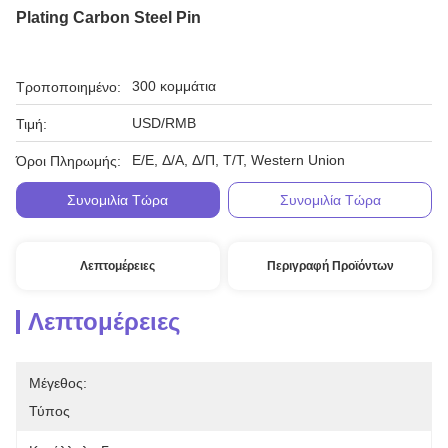
Plating Carbon Steel Pin
300 κομμάτια
Τροποποιημένο:
USD/RMB
Τιμή:
Ε/Ε, Δ/Α, Δ/Π, Τ/Τ, Western Union
Όροι Πληρωμής:
Συνομιλία Τώρα
Συνομιλία Τώρα
Λεπτομέρειες
Περιγραφή Προϊόντων
Λεπτομέρειες
Μέγεθος:
Τύπος