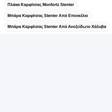
Πλάκα Καρφίτσας Monfortz Stenter
Μπάρα Καρφίτσας Stenter Από Επινικέλιο
Μπάρα Καρφίτσας Stenter Από Ανοξείδωτο Χάλυβα
Photo
Γρήγορη επικοινωνία
Video Call
Διεύθυνση:
NO.55 XINSHENG ROAD, DISTRICT WUJIN, CHANGZHOU,
Audio Call
ΕΠΑΡΧΙΑ ΤΖΙΑΝΓΚΣΟΥ
Τηλ.:
86-173-15083001
Ηλεκτρονικό ταχυδρομείο