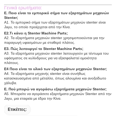
Γενικά ερωτήματα:
Ε. Ποιο είναι το εμπορικό σήμα των εξαρτημάτων μηχανών
Stenter;
Α1. Το εμπορικό σήμα των εξαρτημάτων μηχανών stenter είναι
Jayu, το οποίο προέρχεται από την Κίνα.
Ε2.Τι κάνει η Stenter Machine Parts;
Α2. Τα εξαρτήματα μηχανών stenter χρησιμοποιούνται για την
παραγωγή υφασμάτων με σταθερό πλάτος.
4:56 AM
Ε3. Πώς λειτουργεί το Stenter Machine Parts;
Α3. Τα εξαρτήματα μηχανών stenter λειτουργούν με τέντωμα του
Good day, what product are you looking for?
υφάσματος σε κυλίνδρους για να εξασφαλιστεί ομοιότητα
πλάτους.
Ε4 Ποιο είναι το υλικό των εξαρτημάτων μηχανών Stenter;
Α4. Τα εξαρτήματα μηχανής stenter είναι συνήθως
κατασκευασμένα από μέταλλο, όπως αλουμίνιο και ανοξείδωτο
χάλυβα.
Ε. Πού μπορώ να αγοράσω εξαρτήματα μηχανών Stenter;
Α5. Μπορείτε να αγοράσετε εξαρτήματα μηχανών Stenter από την
Jayu, μια εταιρεία με έδρα την Κίνα.
Ετικέττες: