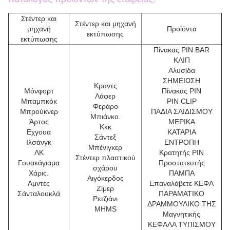
Στέντερ και
Στέντερ και μηχανή
μηχανή
Προϊόντα
εκτύπωσης
εκτύπωσης
Πίνακας PIN BAR
ΚΛΙΠ
Αλυσίδα
ΣΗΜΕΙΩΣΗ
Κραντς
Μόνφορτ
Πίνακας PIN
Λάφερ
Μπαμπκόκ
PIN CLIP
Φεράρο
Μπρούκνερ
ΠΑΔΙΑ ΣΛΙΔΙΣΜΟΥ
Μπιάνκο.
Άρτος
ΜΕΡΙΚΑ
Κκκ
Εχγουα
ΚΑΤΑΡΙΑ
Σάντεξ
Ιλσάνγκ
ΕΝΤΡΟΠΗ
Μπένιγκερ
ΛΚ
Κρατητής PIN
Στέντερ πλαστικού
Γουακάγιαμα
Προστατευτής
σχάρου
Χάρις.
ΠΑΜΠΑ
Αιγόκερδος
Αμντές
Επαναλάβετε ΚΕΦΑ
Ζίμερ
Σάνταλουκλά
ΠΑΡΑΜΑΤΙΚΟ
Ρετζιάνι
ΔΡΑΜΜΟΥΛΙΚΟ ΤΗΣ
MHMS
Μαγνητικής
ΚΕΦΑΛΑ ΤΥΠΙΣΜΟΥ