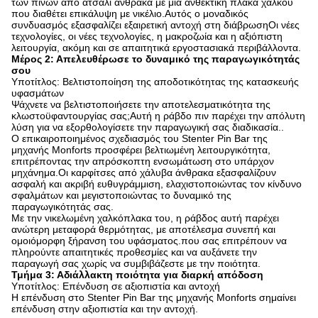
των πινών από ατσάλι άνθρακα με μια ανθεκτική πλάκα χαλκού
που διαθέτει επικάλυψη με νικέλιο.Αυτός ο μοναδικός
συνδυασμός εξασφαλίζει εξαιρετική αντοχή στη διάβρωσηΟι νέες
τεχνολογίες, οι νέες τεχνολογίες, η μακροζωία και η αξιόπιστη
λειτουργία, ακόμη και σε απαιτητικά εργοστασιακά περιβάλλοντα.
Μέρος 2: Απελευθέρωσε το δυναμικό της παραγωγικότητάς
σου
Υποτίτλος: Βελτιστοποίηση της αποδοτικότητας της κατασκευής
υφασμάτων
Ψάχνετε να βελτιστοποιήσετε την αποτελεσματικότητα της
κλωστοϋφαντουργίας σας;Αυτή η ράβδο πιν παρέχει την απόλυτη
λύση για να εξορθολογίσετε την παραγωγική σας διαδικασία..
Ο επικαιροποιημένος σχεδιασμός του Stenter Pin Bar της
μηχανής Monforts προσφέρει βελτιωμένη λειτουργικότητα,
επιτρέποντας την απρόσκοπτη ενσωμάτωση στο υπάρχον
μηχάνημα.Οι καρφίτσες από χάλυβα άνθρακα εξασφαλίζουν
ασφαλή και ακριβή ευθυγράμμιση, ελαχιστοποιώντας τον κίνδυνο
σφαλμάτων και μεγιστοποιώντας το δυναμικό της
παραγωγικότητάς σας.
Με την νικελωμένη χαλκόπλακα του, η ράβδος αυτή παρέχει
ανώτερη μεταφορά θερμότητας, με αποτέλεσμα συνεπή και
ομοιόμορφη ξήρανση του υφάσματος.που σας επιτρέπουν να
πληρούντε απαιτητικές προθεσμίες και να αυξάνετε την
παραγωγή σας χωρίς να συμβιβάζεστε με την ποιότητα.
Τμήμα 3: Αδιάλλακτη ποιότητα για διαρκή απόδοση
Υποτίτλος: Επένδυση σε αξιοπιστία και αντοχή
Η επένδυση στο Stenter Pin Bar της μηχανής Monforts σημαίνει
επένδυση στην αξιοπιστία και την αντοχή.