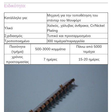
Ειδικότητα:
Μηχανή για την τοποθέτηση του
Κατάλληλο για:
στέντερ του Μονφόρτ
Χαλκός, χάλυβας άνθρακα, Cr/Nickel
Υλικό
Plating
Σχεδιασμός
Τυπικό και προσαρμοσμένο
Τροποποιημένο
300 τεμάχια/παραγγελία
Ποσότητα
Πάνω από 5000
500-3000 κομμάτια
(τμήμα)
τεμάχια
χρόνος
7 ημέρες
15-20 ημέρες
προετοιμασίας