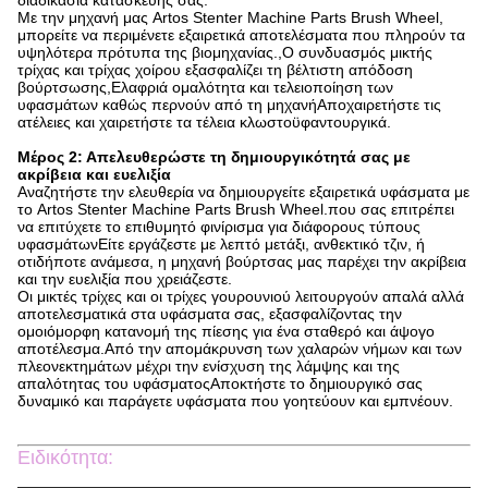
διαδικασία κατασκευής σας.
Με την μηχανή μας Artos Stenter Machine Parts Brush Wheel,
μπορείτε να περιμένετε εξαιρετικά αποτελέσματα που πληρούν τα
υψηλότερα πρότυπα της βιομηχανίας.,Ο συνδυασμός μικτής
τρίχας και τρίχας χοίρου εξασφαλίζει τη βέλτιστη απόδοση
βούρτσωσης,Ελαφριά ομαλότητα και τελειοποίηση των
υφασμάτων καθώς περνούν από τη μηχανήΑποχαιρετήστε τις
ατέλειες και χαιρετήστε τα τέλεια κλωστοϋφαντουργικά.
Μέρος 2: Απελευθερώστε τη δημιουργικότητά σας με
ακρίβεια και ευελιξία
Αναζητήστε την ελευθερία να δημιουργείτε εξαιρετικά υφάσματα με
το Artos Stenter Machine Parts Brush Wheel.που σας επιτρέπει
να επιτύχετε το επιθυμητό φινίρισμα για διάφορους τύπους
υφασμάτωνΕίτε εργάζεστε με λεπτό μετάξι, ανθεκτικό τζιν, ή
οτιδήποτε ανάμεσα, η μηχανή βούρτσας μας παρέχει την ακρίβεια
και την ευελιξία που χρειάζεστε.
Οι μικτές τρίχες και οι τρίχες γουρουνιού λειτουργούν απαλά αλλά
αποτελεσματικά στα υφάσματα σας, εξασφαλίζοντας την
ομοιόμορφη κατανομή της πίεσης για ένα σταθερό και άψογο
αποτέλεσμα.Από την απομάκρυνση των χαλαρών νήμων και των
πλεονεκτημάτων μέχρι την ενίσχυση της λάμψης και της
απαλότητας του υφάσματοςΑποκτήστε το δημιουργικό σας
δυναμικό και παράγετε υφάσματα που γοητεύουν και εμπνέουν.
Ειδικότητα: