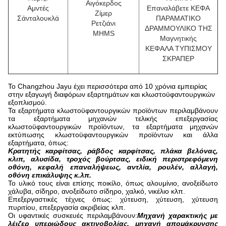
Αιγόκερδος
Αμντές
Επαναλάβετε ΚΕΦΑ
Ζίμερ
Σάνταλουκλά
ΠΑΡΑΜΑΤΙΚΟ
Ρετζιάνι
ΔΡΑΜΜΟΥΛΙΚΟ ΤΗΣ
MHMS
Μαγνητικής
ΚΕΦΑΛΑ ΤΥΠΙΣΜΟΥ
ΣΚΡΑΠΕΡ
Το Changzhou Jayu έχει περισσότερα από 10 χρόνια εμπειρίας
στην εξαγωγή διαφόρων εξαρτημάτων και κλωστοϋφαντουργικών
εξοπλισμού.
Τα εξαρτήματα κλωστοϋφαντουργικών προϊόντων περιλαμβάνουν
τα εξαρτήματα μηχανών τελικής επεξεργασίας
κλωστοϋφαντουργικών προϊόντων, τα εξαρτήματα μηχανών
εκτύπωσης κλωστοϋφαντουργικών προϊόντων και άλλα
εξαρτήματα, όπως:
Κρατητής καρφίτσας, ράβδος καρφίτσας, πλάκα βελόνας,
κλιπ, αλυσίδα, τροχός βούρτσας, ειδική περιστρεφόμενη
οθόνη, κεφαλή επαναλήψεως, αντλία, ρουλέν, αλλαγή,
οθόνη επικάλυψης κ.λπ.
Το υλικό τους είναι επίσης ποικίλο, όπως αλουμίνιο, ανοξείδωτο
χάλυβα, σίδηρο, ανοξείδωτο σίδηρο, χαλκό, νικέλιο κλπ.
Επεξεργαστικές τέχνες όπως: χύτευση, χύτευση, χύτευση
πυριτίου, επεξεργασία ακριβείας κλπ.
Οι υφαντικές συσκευές περιλαμβάνουν:
Μηχανή χαρακτικής με
λέιζερ υπεριώδους ακτινοβολίας, μηχανή απομάκρυνσης