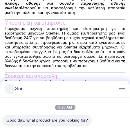
πλύσης οθόνης και σύνολο παραγωγής οθόνης
νικελίου
Μπορούμε να προσφέρουμε την καλύτερη υπηρεσία
μετά την πώληση και την εγκατάσταση.
Υποστήριξη και υπηρεσίες:
Παρέχουμε τεχνική υποστήριξη και εξυπηρέτηση για τα
εξαρτήματα μηχανών Stenter. Η ομάδα εξυπηρέτησης μας είναι
διαθέσιμη 24/7 για να βοηθήσει με τυχόν τεχνικά προβλήματα και
ερωτήσεις.Επίσης, προσφέρουμε μια σειρά από εγκαταστάσεις
και υπηρεσίες συντήρησης για Stenter εξαρτήματα μηχανών. Οι
εκπαιδευμένοι επαγγελματίες μας θα διασφαλίσουν ότι το προϊόν
σας εγκαταστάθηκε σωστά και λειτουργεί ομαλά. Σε περίπτωση
βλάβης ή δυσλειτουργίας, μπορούμε να παρέχουμε βοήθεια για τη
διάγνωση και την επισκευή του προβλήματος.
Συσκευή και αποστολή:
Συσκευή και αποστολή εξαρτημάτων μηχανών stenter
Sun
Τα εξαρτήματα της μηχανής στεντέρ θα συσκευάζονται με
ασφάλεια για να διασφαλιστεί ότι φτάνουν σε τέλεια κατάσταση.Τα
εξαρτήματα θα συσκευάζονται σε ένα κατάλληλο κουτί με
πρόσθετο μαλακωτικό υλικό για την αποφυγή ζημιώνΟ κατάλογος
6:23 AM
συσκευασίας θα συνοδεύεται από το πακέτο για να εξασφαλιστεί
ότι όλα τα μέρη έχουν καταγραφεί.
Τα εξαρτήματα της μηχανής stenter θα αποσταλούν μέσω ενός
Good day, what product are you looking for?
αξιόπιστου ταχυμεταφορέα.Αλλά τα πακέτα θα παραδοθούν