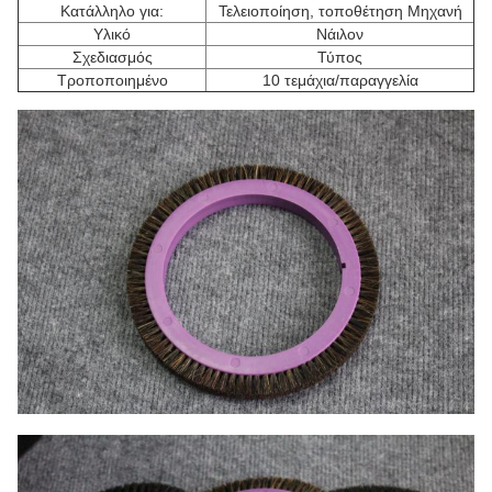
Κατάλληλο για:
Τελειοποίηση, τοποθέτηση Μηχανή
Υλικό
Νάιλον
Σχεδιασμός
Τύπος
Τροποποιημένο
10 τεμάχια/παραγγελία