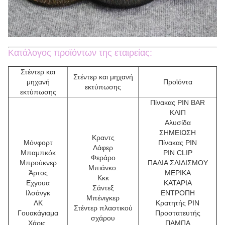
Κατάλογος προϊόντων της εταιρείας:
Στέντερ και
Στέντερ και μηχανή
μηχανή
Προϊόντα
εκτύπωσης
εκτύπωσης
Πίνακας PIN BAR
ΚΛΙΠ
Αλυσίδα
ΣΗΜΕΙΩΣΗ
Κραντς
Μόνφορτ
Πίνακας PIN
Λάφερ
Μπαμπκόκ
PIN CLIP
Φεράρο
Μπρούκνερ
ΠΑΔΙΑ ΣΛΙΔΙΣΜΟΥ
Μπιάνκο.
Άρτος
ΜΕΡΙΚΑ
Κκκ
Εχγουα
ΚΑΤΑΡΙΑ
Σάντεξ
Ιλσάνγκ
ΕΝΤΡΟΠΗ
Μπένιγκερ
ΛΚ
Κρατητής PIN
Στέντερ πλαστικού
Γουακάγιαμα
Προστατευτής
σχάρου
Χάρις.
ΠΑΜΠΑ