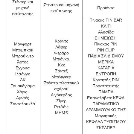
Στέντερ και
Στέντερ και μηχανή
μηχανή
Προϊόντα
εκτύπωσης
εκτύπωσης
Πίνακας PIN BAR
ΚΛΙΠ
Αλυσίδα
ΣΗΜΕΙΩΣΗ
Κραντς
Μόνφορτ
Πίνακας PIN
Λάφερ
Μπαμπκόκ
PIN CLIP
Φεράρο
Μπρούκνερ
ΠΑΔΙΑ ΣΛΙΔΙΣΜΟΥ
Μπιάνκο.
Άρτος
ΜΕΡΙΚΑ
Κκκ
Εχγουα
ΚΑΤΑΡΙΑ
Σάντεξ
Ιλσάνγκ
ΕΝΤΡΟΠΗ
Μπένιγκερ
ΛΚ
Κρατητής PIN
Στέντερ πλαστικού
Γουακάγιαμα
Προστατευτής
σχάρου
Χάρις.
ΠΑΜΠΑ
Αιγόκερδος
Αμντές
Επαναλάβετε ΚΕΦΑ
Ζίμερ
Σάνταλουκλά
ΠΑΡΑΜΑΤΙΚΟ
Ρετζιάνι
ΔΡΑΜΜΟΥΛΙΚΟ ΤΗΣ
MHMS
Μαγνητικής
ΚΕΦΑΛΑ ΤΥΠΙΣΜΟΥ
ΣΚΡΑΠΕΡ