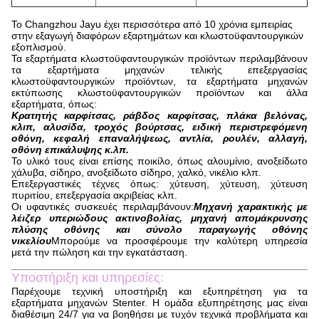
Το Changzhou Jayu έχει περισσότερα από 10 χρόνια εμπειρίας
στην εξαγωγή διαφόρων εξαρτημάτων και κλωστοϋφαντουργικών
εξοπλισμού.
Τα εξαρτήματα κλωστοϋφαντουργικών προϊόντων περιλαμβάνουν
τα εξαρτήματα μηχανών τελικής επεξεργασίας
κλωστοϋφαντουργικών προϊόντων, τα εξαρτήματα μηχανών
εκτύπωσης κλωστοϋφαντουργικών προϊόντων και άλλα
εξαρτήματα, όπως:
Κρατητής καρφίτσας, ράβδος καρφίτσας, πλάκα βελόνας,
κλιπ, αλυσίδα, τροχός βούρτσας, ειδική περιστρεφόμενη
οθόνη, κεφαλή επαναλήψεως, αντλία, ρουλέν, αλλαγή,
οθόνη επικάλυψης κ.λπ.
Το υλικό τους είναι επίσης ποικίλο, όπως αλουμίνιο, ανοξείδωτο
χάλυβα, σίδηρο, ανοξείδωτο σίδηρο, χαλκό, νικέλιο κλπ.
Επεξεργαστικές τέχνες όπως: χύτευση, χύτευση, χύτευση
πυριτίου, επεξεργασία ακριβείας κλπ.
Οι υφαντικές συσκευές περιλαμβάνουν:
Μηχανή χαρακτικής με
λέιζερ υπεριώδους ακτινοβολίας, μηχανή απομάκρυνσης
πλύσης οθόνης και σύνολο παραγωγής οθόνης
νικελίου
Μπορούμε να προσφέρουμε την καλύτερη υπηρεσία
μετά την πώληση και την εγκατάσταση.
Υποστήριξη και υπηρεσίες:
Παρέχουμε τεχνική υποστήριξη και εξυπηρέτηση για τα
εξαρτήματα μηχανών Stenter. Η ομάδα εξυπηρέτησης μας είναι
διαθέσιμη 24/7 για να βοηθήσει με τυχόν τεχνικά προβλήματα και