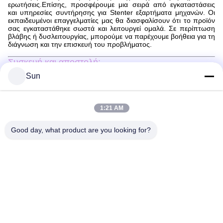
ερωτήσεις.Επίσης, προσφέρουμε μια σειρά από εγκαταστάσεις
και υπηρεσίες συντήρησης για Stenter εξαρτήματα μηχανών. Οι
εκπαιδευμένοι επαγγελματίες μας θα διασφαλίσουν ότι το προϊόν
σας εγκαταστάθηκε σωστά και λειτουργεί ομαλά. Σε περίπτωση
βλάβης ή δυσλειτουργίας, μπορούμε να παρέχουμε βοήθεια για τη
διάγνωση και την επισκευή του προβλήματος.
Συσκευή και αποστολή:
Συσκευή και αποστολή εξαρτημάτων μηχανών stenter
Sun
Τα εξαρτήματα της μηχανής στεντέρ θα συσκευάζονται με
ασφάλεια για να διασφαλιστεί ότι φτάνουν σε τέλεια κατάσταση.Τα
εξαρτήματα θα συσκευάζονται σε ένα κατάλληλο κουτί με
1:21 AM
πρόσθετο μαλακωτικό υλικό για την αποφυγή ζημιώνΟ κατάλογος
συσκευασίας θα συνοδεύεται από το πακέτο για να εξασφαλιστεί
ότι όλα τα μέρη έχουν καταγραφεί.
Good day, what product are you looking for?
Τα εξαρτήματα της μηχανής stenter θα αποσταλούν μέσω ενός
αξιόπιστου ταχυμεταφορέα.Αλλά τα πακέτα θα παραδοθούν
συνήθως μέσα σε 2-10 ημέρες..
Γενικά ερωτήματα:
Ε. Ποιο είναι το εμπορικό σήμα των εξαρτημάτων μηχανών
Stenter;
Α1. Το εμπορικό σήμα των εξαρτημάτων μηχανών stenter είναι
Jayu, το οποίο προέρχεται από την Κίνα.