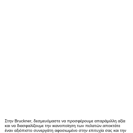
α
τ
α
μ
η
χ
α
ν
ώ
ν
B
r
u
c
k
n
e
r
S
t
e
n
t
e
r
Στην Bruckner, δεσμευόμαστε να προσφέρουμε απαράμιλλη αξία
και να διασφαλίζουμε την ικανοποίηση των πελατών.αποκτάτε
έναν αξιόπιστο συνεργάτη αφοσιωμένο στην επιτυχία σας και την