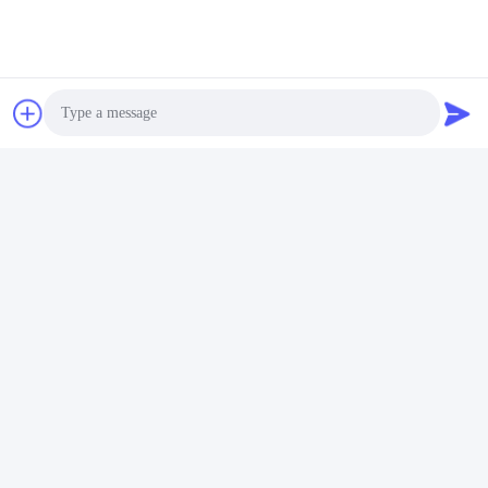
κατασκευασμένα από μέταλλο, όπως αλουμίνιο και ανοξείδωτο
χάλυβα.
Ε. Πού μπορώ να αγοράσω εξαρτήματα μηχανών Stenter;
Α5. Μπορείτε να αγοράσετε εξαρτήματα μηχανών Stenter από την
Jayu, μια εταιρεία με έδρα την Κίνα.
Ετικέττες:
Πλάκα Καρφίτσας Monfortz Stenter
Μπάρα Καρφίτσας Stenter Από Επινικέλιο
Photo
Μπάρα Καρφίτσας Stenter Από Ανοξείδωτο Χάλυβα
Video Call
Audio Call
Γρήγορη επικοινωνία
Διεύθυνση: