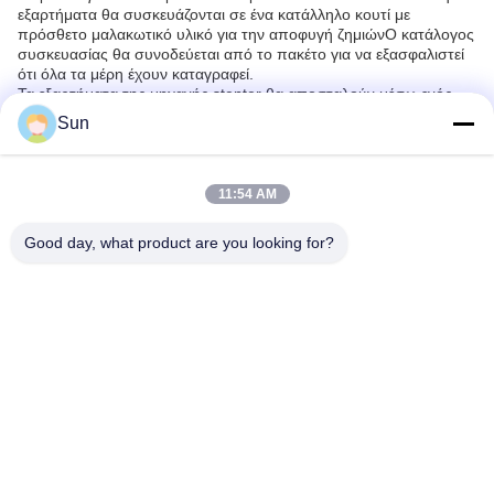
εξαρτήματα θα συσκευάζονται σε ένα κατάλληλο κουτί με
πρόσθετο μαλακωτικό υλικό για την αποφυγή ζημιώνΟ κατάλογος
συσκευασίας θα συνοδεύεται από το πακέτο για να εξασφαλιστεί
ότι όλα τα μέρη έχουν καταγραφεί.
Τα εξαρτήματα της μηχανής stenter θα αποσταλούν μέσω ενός
αξιόπιστου ταχυμεταφορέα.Αλλά τα πακέτα θα παραδοθούν
Sun
συνήθως μέσα σε 2-10 ημέρες..
Γενικά ερωτήματα:
11:54 AM
Ε. Ποιο είναι το εμπορικό σήμα των εξαρτημάτων μηχανών
Stenter;
Good day, what product are you looking for?
Α1. Το εμπορικό σήμα των εξαρτημάτων μηχανών stenter είναι
Jayu, το οποίο προέρχεται από την Κίνα.
Ε2.Τι κάνει η Stenter Machine Parts;
Α2. Τα εξαρτήματα μηχανών stenter χρησιμοποιούνται για την
παραγωγή υφασμάτων με σταθερό πλάτος.
Ε3. Πώς λειτουργεί το Stenter Machine Parts;
Α3. Τα εξαρτήματα μηχανών stenter λειτουργούν με τέντωμα του
υφάσματος σε κυλίνδρους για να εξασφαλιστεί ομοιότητα
πλάτους.
Ε4 Ποιο είναι το υλικό των εξαρτημάτων μηχανών Stenter;
Α4. Τα εξαρτήματα μηχανής stenter είναι συνήθως