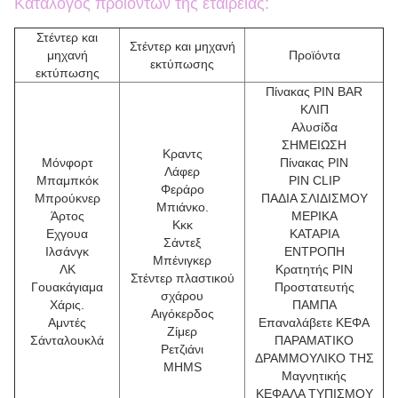
Κατάλογος προϊόντων της εταιρείας:
Στέντερ και
Στέντερ και μηχανή
μηχανή
Προϊόντα
εκτύπωσης
εκτύπωσης
Πίνακας PIN BAR
ΚΛΙΠ
Αλυσίδα
ΣΗΜΕΙΩΣΗ
Κραντς
Μόνφορτ
Πίνακας PIN
Λάφερ
Μπαμπκόκ
PIN CLIP
Φεράρο
Μπρούκνερ
ΠΑΔΙΑ ΣΛΙΔΙΣΜΟΥ
Μπιάνκο.
Άρτος
ΜΕΡΙΚΑ
Κκκ
Εχγουα
ΚΑΤΑΡΙΑ
Σάντεξ
Ιλσάνγκ
ΕΝΤΡΟΠΗ
Μπένιγκερ
ΛΚ
Κρατητής PIN
Στέντερ πλαστικού
Γουακάγιαμα
Προστατευτής
σχάρου
Χάρις.
ΠΑΜΠΑ
Αιγόκερδος
Αμντές
Επαναλάβετε ΚΕΦΑ
Ζίμερ
Σάνταλουκλά
ΠΑΡΑΜΑΤΙΚΟ
Τ
Ρετζιάνι
ΔΡΑΜΜΟΥΛΙΚΟ ΤΗΣ
μ
MHMS
Μαγνητικής
ή
μ
ΚΕΦΑΛΑ ΤΥΠΙΣΜΟΥ