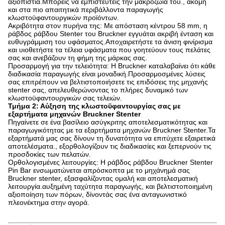
αξιοπιστία.Μπορείς να εμπιστευτείς την μακροζωία του., ακόμη
και στα πιο απαιτητικά περιβάλλοντα παραγωγής
κλωστοϋφαντουργικών προϊόντων.
Ακριβότητα στον πυρήνα της: Με απόσταση κέντρου 58 mm, η
ράβδος ράβδου Stenter του Bruckner εγγυάται ακριβή ένταση και
ευθυγράμμιση του υφάσματος.Αποχαιρετήστε τα άνιση φινίρισμα
και υιοθετήστε τα τέλεια υφάσματα που γοητεύουν τους πελάτες
σας και ανεβάζουν τη φήμη της μάρκας σας.
Προσαρμογή για την τελειότητα: Η Bruckner καταλαβαίνει ότι κάθε
διαδικασία παραγωγής είναι μοναδική.Προσαρμοσμένες λύσεις
σας επιτρέπουν να βελτιστοποιήσετε τις επιδόσεις της μηχανής
stenter σας, απελευθερώνοντας το πλήρες δυναμικό των
κλωστοϋφαντουργικών σας τελειών.
Τμήμα 2: Αύξηση της κλωστοϋφαντουργίας σας με
εξαρτήματα μηχανών Bruckner Stenter
Πηγαίνετε σε ένα βασίλειο ασύγκριτης αποτελεσματικότητας και
παραγωγικότητας με τα εξαρτήματα μηχανών Bruckner Stenter.Τα
εξαρτήματά μας σας δίνουν τη δυνατότητα να επιτύχετε εξαιρετικά
αποτελέσματα., εξορθολογίζουν τις διαδικασίες και ξεπερνούν τις
προσδοκίες των πελατών.
Ορθολογισμένες λειτουργίες: Η ράβδος ράβδου Bruckner Stenter
Pin Bar ενσωματώνεται απρόσκοπτα με το μηχάνημά σας
Bruckner stenter, εξασφαλίζοντας ομαλή και αποτελεσματική
λειτουργία.αυξημένη ταχύτητα παραγωγής, και βελτιστοποιημένη
αξιοποίηση των πόρων, δίνοντάς σας ένα ανταγωνιστικό
πλεονέκτημα στην αγορά.