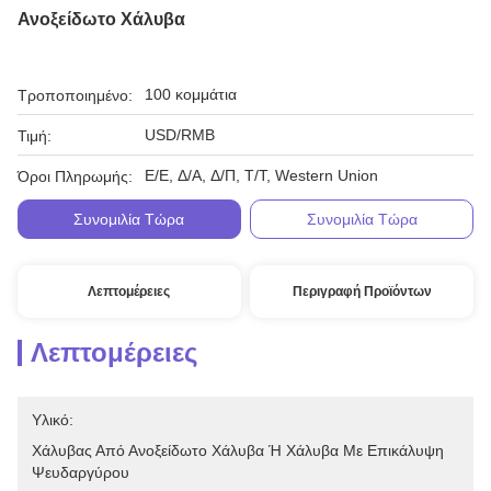
Ανοξείδωτο Χάλυβα
100 κομμάτια
Τροποποιημένο:
USD/RMB
Τιμή:
Ε/Ε, Δ/Α, Δ/Π, Τ/Τ, Western Union
Όροι Πληρωμής:
Συνομιλία Τώρα
Συνομιλία Τώρα
Λεπτομέρειες
Περιγραφή Προϊόντων
Λεπτομέρειες
Υλικό:
Χάλυβας Από Ανοξείδωτο Χάλυβα Ή Χάλυβα Με Επικάλυψη 
Ψευδαργύρου