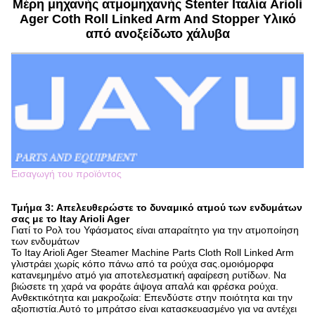
Μέρη μηχανής ατμομηχανής Stenter Ιταλία Arioli
Ager Coth Roll Linked Arm And Stopper Υλικό
από ανοξείδωτο χάλυβα
Εισαγωγή του προϊόντος
Τμήμα 3: Απελευθερώστε το δυναμικό ατμού των ενδυμάτων
σας με το Itay Arioli Ager
Γιατί το Ρολ του Υφάσματος είναι απαραίτητο για την ατμοποίηση
των ενδυμάτων
Το Itay Arioli Ager Steamer Machine Parts Cloth Roll Linked Arm
γλιστράει χωρίς κόπο πάνω από τα ρούχα σας.ομοιόμορφα
κατανεμημένο ατμό για αποτελεσματική αφαίρεση ρυτίδων. Να
βιώσετε τη χαρά να φοράτε άψογα απαλά και φρέσκα ρούχα.
Ανθεκτικότητα και μακροζωία: Επενδύστε στην ποιότητα και την
αξιοπιστία.Αυτό το μπράτσο είναι κατασκευασμένο για να αντέχει