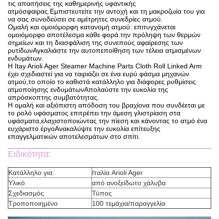
τις απαιτήσεις της καθημερινής υφαντικής
ατμόσφαιρας.Εμπιστευτείτε την αντοχή και τη μακροζωία του για
να σας συνοδεύσει σε αμέτρητες συνεδρίες ατμού.
Ομαλή και ομοιόμορφη κατανομή ατμού: επιτυγχάνεται
ομοιόμορφο αποτέλεσμα κάθε φορά.την πρόληψη των θερμών
σημείων και τη διασφάλιση της συνεπούς αφαίρεσης των
ρυτίδωνΑγκαλιάστε την αυτοπεποίθηση των τέλεια ατμισμένων
ενδυμάτων.
Η Itay Arioli Ager Steamer Machine Parts Cloth Roll Linked Arm
έχει σχεδιαστεί για να ταιριάζει σε ένα ευρύ φάσμα μηχανών
ατμού,το οποίο το καθιστά κατάλληλο για διάφορες ρυθμίσεις
ατμοποίησης ενδυμάτωνΑπολαύστε την ευκολία της
απρόσκοπτης συμβατότητας.
Η ομαλή και αξιόπιστη απόδοση του βραχίονα που συνδέεται με
το ρολό υφάσματος επιτρέπει την άμεση γλιστρίαση στα
υφάσματα,ελαχιστοποιώντας την πίεση και κάνοντας το ατμό ένα
ευχάριστο έργοΑνακαλύψτε την ευκολία επίτευξης
επαγγελματικών αποτελεσμάτων στο σπίτι.
Ειδικότητα:
Κατάλληλο για:
Ιταλία Arioli Ager
Υλικό
από ανοξείδωτο χάλυβα
Σχεδιασμός
Τύπος
Τροποποιημένο
100 τεμάχια/παραγγελία