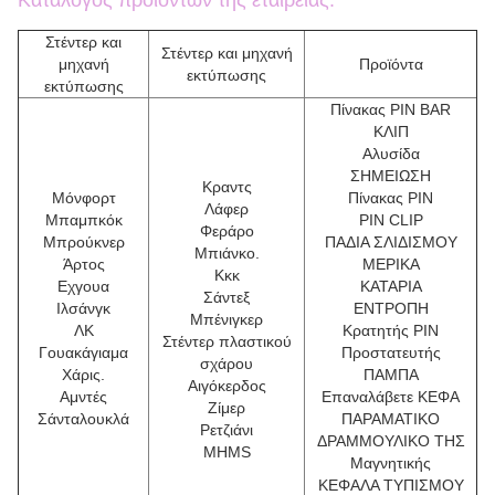
Στέντερ και
Στέντερ και μηχανή
μηχανή
Προϊόντα
εκτύπωσης
εκτύπωσης
Πίνακας PIN BAR
ΚΛΙΠ
Αλυσίδα
ΣΗΜΕΙΩΣΗ
Κραντς
Μόνφορτ
Πίνακας PIN
Λάφερ
Μπαμπκόκ
PIN CLIP
Φεράρο
Μπρούκνερ
ΠΑΔΙΑ ΣΛΙΔΙΣΜΟΥ
Μπιάνκο.
Άρτος
ΜΕΡΙΚΑ
Κκκ
Εχγουα
ΚΑΤΑΡΙΑ
Σάντεξ
Ιλσάνγκ
ΕΝΤΡΟΠΗ
Μπένιγκερ
ΛΚ
Κρατητής PIN
Στέντερ πλαστικού
Γουακάγιαμα
Προστατευτής
σχάρου
Χάρις.
ΠΑΜΠΑ
Αιγόκερδος
Αμντές
Επαναλάβετε ΚΕΦΑ
Ζίμερ
Σάνταλουκλά
ΠΑΡΑΜΑΤΙΚΟ
Ρετζιάνι
ΔΡΑΜΜΟΥΛΙΚΟ ΤΗΣ
MHMS
Μαγνητικής
ΚΕΦΑΛΑ ΤΥΠΙΣΜΟΥ