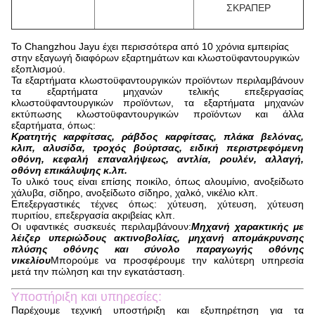
ΣΚΡΑΠΕΡ
Το Changzhou Jayu έχει περισσότερα από 10 χρόνια εμπειρίας
στην εξαγωγή διαφόρων εξαρτημάτων και κλωστοϋφαντουργικών
εξοπλισμού.
Τα εξαρτήματα κλωστοϋφαντουργικών προϊόντων περιλαμβάνουν
τα εξαρτήματα μηχανών τελικής επεξεργασίας
κλωστοϋφαντουργικών προϊόντων, τα εξαρτήματα μηχανών
εκτύπωσης κλωστοϋφαντουργικών προϊόντων και άλλα
εξαρτήματα, όπως:
Κρατητής καρφίτσας, ράβδος καρφίτσας, πλάκα βελόνας,
κλιπ, αλυσίδα, τροχός βούρτσας, ειδική περιστρεφόμενη
οθόνη, κεφαλή επαναλήψεως, αντλία, ρουλέν, αλλαγή,
οθόνη επικάλυψης κ.λπ.
Το υλικό τους είναι επίσης ποικίλο, όπως αλουμίνιο, ανοξείδωτο
χάλυβα, σίδηρο, ανοξείδωτο σίδηρο, χαλκό, νικέλιο κλπ.
Επεξεργαστικές τέχνες όπως: χύτευση, χύτευση, χύτευση
πυριτίου, επεξεργασία ακριβείας κλπ.
Οι υφαντικές συσκευές περιλαμβάνουν:
Μηχανή χαρακτικής με
λέιζερ υπεριώδους ακτινοβολίας, μηχανή απομάκρυνσης
πλύσης οθόνης και σύνολο παραγωγής οθόνης
νικελίου
Μπορούμε να προσφέρουμε την καλύτερη υπηρεσία
μετά την πώληση και την εγκατάσταση.
Υποστήριξη και υπηρεσίες:
Παρέχουμε τεχνική υποστήριξη και εξυπηρέτηση για τα