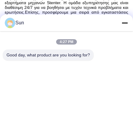
εξαρτήματα μηχανών Stenter. Η ομάδα εξυπηρέτησης μας είναι
διαθέσιμη 24/7 για να βοηθήσει με τυχόν τεχνικά προβλήματα και
ερωτήσεις.Επίσης, προσφέρουμε μια σειρά από εγκαταστάσεις
και υπηρεσίες συντήρησης για Stenter εξαρτήματα μηχανών. Οι
εκπαιδευμένοι επαγγελματίες μας θα διασφαλίσουν ότι το προϊόν
Sun
σας εγκαταστάθηκε σωστά και λειτουργεί ομαλά. Σε περίπτωση
βλάβης ή δυσλειτουργίας, μπορούμε να παρέχουμε βοήθεια για τη
διάγνωση και την επισκευή του προβλήματος.
4:27 PM
Συσκευή και αποστολή:
Συσκευή και αποστολή εξαρτημάτων μηχανών stenter
Good day, what product are you looking for?
Τα εξαρτήματα της μηχανής στεντέρ θα συσκευάζονται με
ασφάλεια για να διασφαλιστεί ότι φτάνουν σε τέλεια κατάσταση.Τα
εξαρτήματα θα συσκευάζονται σε ένα κατάλληλο κουτί με
πρόσθετο μαλακωτικό υλικό για την αποφυγή ζημιώνΟ κατάλογος
συσκευασίας θα συνοδεύεται από το πακέτο για να εξασφαλιστεί
ότι όλα τα μέρη έχουν καταγραφεί.
Τα εξαρτήματα της μηχανής stenter θα αποσταλούν μέσω ενός
αξιόπιστου ταχυμεταφορέα.Αλλά τα πακέτα θα παραδοθούν
συνήθως μέσα σε 2-10 ημέρες..
Γενικά ερωτήματα:
Ε. Ποιο είναι το εμπορικό σήμα των εξαρτημάτων μηχανών
Stenter;