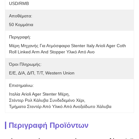
USD/RMB
Αποθέματα:
50 Κομμάτια
Περιγραφή:
Μέρη Μηχανής Για Ατμόσφαιρα Stenter Italy Arioli Ager Coth 
Roll Linked Arm And Stopper Υλικό Από Ανο
Όροι Πληρωμής:
Ε/Ε, Δ/Α, Δ/Π, Τ/Τ, Western Union
Επισημαίνω:
Ιταλία Arioli Ager Stenter Μέρη
, 
Στέντερ Ρολ Κάλυβα Συνδεδεμένο Χέρι
, 
Τμήματα Στεντέρ Από Υλικό Από Ανοξείδωτο Χάλυβα
Περιγραφή Προϊόντων