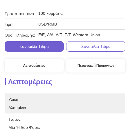
100 κομμάτια
Τροποποιημένο:
USD/RMB
Τιμή:
Ε/Ε, Δ/Α, Δ/Π, Τ/Τ, Western Union
Όροι Πληρωμής:
Συνομιλία Τώρα
Συνομιλία Τώρα
Λεπτομέρειες
Περιγραφή Προϊόντων
Λεπτομέρειες
Υλικό:
Αλουμίνιο
Τύπος:
Μία Ή Δύο Φορές