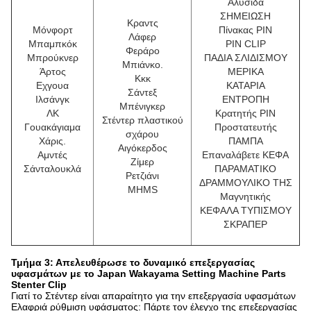
Αλυσίδα
ΣΗΜΕΙΩΣΗ
Κραντς
Μόνφορτ
Πίνακας PIN
Λάφερ
Μπαμπκόκ
PIN CLIP
Φεράρο
Μπρούκνερ
ΠΑΔΙΑ ΣΛΙΔΙΣΜΟΥ
Μπιάνκο.
Άρτος
ΜΕΡΙΚΑ
Κκκ
Εχγουα
ΚΑΤΑΡΙΑ
Σάντεξ
Ιλσάνγκ
ΕΝΤΡΟΠΗ
Μπένιγκερ
ΛΚ
Κρατητής PIN
Στέντερ πλαστικού
Γουακάγιαμα
Προστατευτής
σχάρου
Χάρις.
ΠΑΜΠΑ
Αιγόκερδος
Αμντές
Επαναλάβετε ΚΕΦΑ
Ζίμερ
Σάνταλουκλά
ΠΑΡΑΜΑΤΙΚΟ
Ρετζιάνι
ΔΡΑΜΜΟΥΛΙΚΟ ΤΗΣ
MHMS
Μαγνητικής
ΚΕΦΑΛΑ ΤΥΠΙΣΜΟΥ
ΣΚΡΑΠΕΡ
Τμήμα 3: Απελευθέρωσε το δυναμικό επεξεργασίας
υφασμάτων με το Japan Wakayama Setting Machine Parts
Stenter Clip
Γιατί το Στέντερ είναι απαραίτητο για την επεξεργασία υφασμάτων
Ελαφριά ρύθμιση υφάσματος: Πάρτε τον έλεγχο της επεξεργασίας