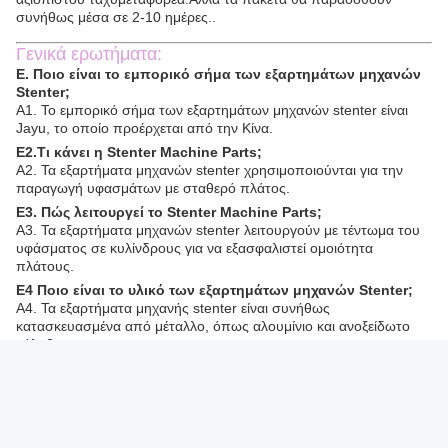
εκπαιδευμένοι επαγγελματίες μας θα διασφαλίσουν ότι το προϊόν
σας εγκαταστάθηκε σωστά και λειτουργεί ομαλά. Σε περίπτωση
βλάβης ή δυσλειτουργίας, μπορούμε να παρέχουμε βοήθεια για τη
διάγνωση και την επισκευή του προβλήματος.
Συσκευή και αποστολή:
Συσκευή και αποστολή εξαρτημάτων μηχανών stenter
Τα εξαρτήματα της μηχανής στεντέρ θα συσκευάζονται με
ασφάλεια για να διασφαλιστεί ότι φτάνουν σε τέλεια κατάσταση.Τα
εξαρτήματα θα συσκευάζονται σε ένα κατάλληλο κουτί με
πρόσθετο μαλακωτικό υλικό για την αποφυγή ζημιώνΟ κατάλογος
συσκευασίας θα συνοδεύεται από το πακέτο για να εξασφαλιστεί
ότι όλα τα μέρη έχουν καταγραφεί.
Τα εξαρτήματα της μηχανής stenter θα αποσταλούν μέσω ενός
αξιόπιστου ταχυμεταφορέα.Αλλά τα πακέτα θα παραδοθούν
συνήθως μέσα σε 2-10 ημέρες..
Γενικά ερωτήματα:
Ε. Ποιο είναι το εμπορικό σήμα των εξαρτημάτων μηχανών
Stenter;
Α1. Το εμπορικό σήμα των εξαρτημάτων μηχανών stenter είναι
Jayu, το οποίο προέρχεται από την Κίνα.
Ε2.Τι κάνει η Stenter Machine Parts;
Photo
Α2. Τα εξαρτήματα μηχανών stenter χρησιμοποιούνται για την