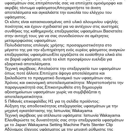
υφασμάτων σας.επιτρέποντάς σας να επιτύχετε ομοιόμορφο και
ακριβές τέντωμα υφάσματοςΑποχαιρετήστε τα άνιση
αποτελέσματα και αγκαλιάστε την ευκολία του ελέγχου του
υφάσματος.
Οι κλιπς είναι κατασκευασμένες από υλικό αλουμινίου υψηλής
ποιότητας και έχουν σχεδιαστεί για να αντέχουν στις αυστηρές
συνθήκες της καθημερινής επεξεργασίας υφασμάτων.Βασιστείτε
στην αντοχή τους για να σας συνοδεύσουν σε αμέτρητες
μεταμορφώσεις υφασμάτων.
Πολυδιάστατες επιλογές χρήσης: προσαρμοστικότητα στο
μέγιστο της.για την εξυπηρέτηση ενός ευρέος φάσματος αναγκών
επεξεργασίας υφασμάτωνΕίτε εργάζεστε σε ευαίσθητα υλικά είτε
σε βαριά υφάσματα, αυτά τα κλιπ προσφέρουν ευελιξία για
εξαιρετικά αποτελέσματα.
Τεχνική ακρίβειας: Απολαύστε την επεξεργασία των υφασμάτων
όπως ποτέ άλλοτε.Επιτύχετε άψογα αποτελέσματα και
ξεκλειδώστε το πραγματικό δυναμικό των υφασμάτων σας.
Χρόνος και οικονομική αποτελεσματικότητα: Μεγιστοποιήστε την
παραγωγικότητά σας.Επικεντρωθείτε στη δημιουργία
αξιοσημείωτων υφασμάτων χωρίς να συμβιβάζεται η
αποτελεσματικότητα.
5 Πιθανές επικεφαλίδες H1 για τη σελίδα προϊόντος:
Αύξηση της αποδοτικότητας επεξεργασίας υφασμάτων με την
μηχανή εγκατάστασης της Ιαπωνίας Wakayama
Τεχνική ακρίβειας για ατέλειωτα υφάσματα: Ιαπωνία Wakayama
Ελευθερώστε τις δυνατότητές σας στην επεξεργασία υφασμάτων
με το Japan Wakayama Setting Machine Parts Stenter Clip
Αδύναμος έλεγχος υφάσματος με την μηχανή ρύθμισης της