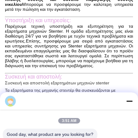
νικελίου
Μπορούμε να προσφέρουμε την καλύτερη υπηρεσία
μετά την πώληση και την εγκατάσταση.
Υποστήριξη και υπηρεσίες:
Παρέχουμε τεχνική υποστήριξη και εξυπηρέτηση για τα
εξαρτήματα μηχανών Stenter. Η ομάδα εξυπηρέτησης μας είναι
διαθέσιμη 24/7 για να βοηθήσει με τυχόν τεχνικά προβλήματα και
ερωτήσεις.Επίσης, προσφέρουμε μια σειρά από εγκαταστάσεις
και υπηρεσίες συντήρησης για Stenter εξαρτήματα μηχανών. Οι
εκπαιδευμένοι επαγγελματίες μας θα διασφαλίσουν ότι το προϊόν
σας εγκαταστάθηκε σωστά και λειτουργεί ομαλά. Σε περίπτωση
βλάβης ή δυσλειτουργίας, μπορούμε να παρέχουμε βοήθεια για τη
διάγνωση και την επισκευή του προβλήματος.
Συσκευή και αποστολή:
Συσκευή και αποστολή εξαρτημάτων μηχανών stenter
Τα εξαρτήματα της μηχανής στεντέρ θα συσκευάζονται με
ασφάλεια για να διασφαλιστεί ότι φτάνουν σε τέλεια κατάσταση.Τα
Sun
εξαρτήματα θα συσκευάζονται σε ένα κατάλληλο κουτί με
πρόσθετο μαλακωτικό υλικό για την αποφυγή ζημιώνΟ κατάλογος
συσκευασίας θα συνοδεύεται από το πακέτο για να εξασφαλιστεί
ότι όλα τα μέρη έχουν καταγραφεί.
3:51 AM
Τα εξαρτήματα της μηχανής stenter θα αποσταλούν μέσω ενός
αξιόπιστου ταχυμεταφορέα.Αλλά τα πακέτα θα παραδοθούν
Good day, what product are you looking for?
συνήθως μέσα σε 2-10 ημέρες..