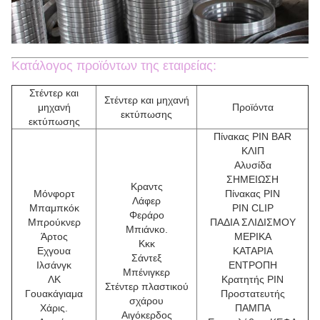
Κατάλογος προϊόντων της εταιρείας:
Στέντερ και
Στέντερ και μηχανή
μηχανή
Προϊόντα
εκτύπωσης
εκτύπωσης
Πίνακας PIN BAR
ΚΛΙΠ
Αλυσίδα
ΣΗΜΕΙΩΣΗ
Κραντς
Μόνφορτ
Πίνακας PIN
Λάφερ
Μπαμπκόκ
PIN CLIP
Φεράρο
Μπρούκνερ
ΠΑΔΙΑ ΣΛΙΔΙΣΜΟΥ
Μπιάνκο.
Άρτος
ΜΕΡΙΚΑ
Κκκ
Εχγουα
ΚΑΤΑΡΙΑ
Σάντεξ
Ιλσάνγκ
ΕΝΤΡΟΠΗ
Μπένιγκερ
ΛΚ
Κρατητής PIN
Στέντερ πλαστικού
Γουακάγιαμα
Προστατευτής
σχάρου
Χάρις.
ΠΑΜΠΑ
Αιγόκερδος