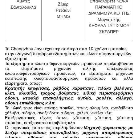
Αμντές
Επαναλάβετε ΚΕΦΑ
Ζίμερ
Σάνταλουκλά
ΠΑΡΑΜΑΤΙΚΟ
Ρετζιάνι
ΔΡΑΜΜΟΥΛΙΚΟ ΤΗΣ
MHMS
Μαγνητικής
ΚΕΦΑΛΑ ΤΥΠΙΣΜΟΥ
ΣΚΡΑΠΕΡ
Το Changzhou Jayu έχει περισσότερα από 10 χρόνια εμπειρίας
στην εξαγωγή διαφόρων εξαρτημάτων και κλωστοϋφαντουργικών
εξοπλισμού.
Τα εξαρτήματα κλωστοϋφαντουργικών προϊόντων περιλαμβάνουν
τα εξαρτήματα μηχανών τελικής επεξεργασίας
κλωστοϋφαντουργικών προϊόντων, τα εξαρτήματα μηχανών
εκτύπωσης κλωστοϋφαντουργικών προϊόντων και άλλα
εξαρτήματα, όπως:
Κρατητής καρφίτσας, ράβδος καρφίτσας, πλάκα βελόνας,
κλιπ, αλυσίδα, τροχός βούρτσας, ειδική περιστρεφόμενη
οθόνη, κεφαλή επαναλήψεως, αντλία, ρουλέν, αλλαγή,
οθόνη επικάλυψης κ.λπ.
Το υλικό τους είναι επίσης ποικίλο, όπως αλουμίνιο, ανοξείδωτο
χάλυβα, σίδηρο, ανοξείδωτο σίδηρο, χαλκό, νικέλιο κλπ.
Επεξεργαστικές τέχνες όπως: χύτευση, χύτευση, χύτευση
πυριτίου, επεξεργασία ακριβείας κλπ.
Οι υφαντικές συσκευές περιλαμβάνουν:
Μηχανή χαρακτικής με
λέιζερ υπεριώδους ακτινοβολίας, μηχανή απομάκρυνσης
πλύσης οθόνης και σύνολο παραγωγής οθόνης