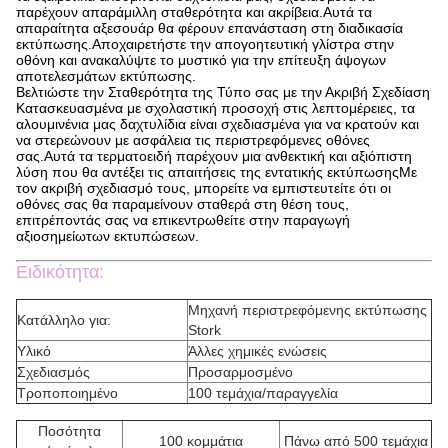
παρέχουν απαράμιλλη σταθερότητα και ακρίβεια.Αυτά τα
απαραίτητα αξεσουάρ θα φέρουν επανάσταση στη διαδικασία
εκτύπωσης.Αποχαιρετήστε την απογοητευτική γλίστρα στην
οθόνη και ανακαλύψτε το μυστικό για την επίτευξη άψογων
αποτελεσμάτων εκτύπωσης.
Βελτιώστε την Σταθερότητα της Τύπο σας με την Ακριβή Σχεδίαση
Κατασκευασμένα με σχολαστική προσοχή στις λεπτομέρειες, τα
αλουμινένια μας δαχτυλίδια είναι σχεδιασμένα για να κρατούν και
να στερεώνουν με ασφάλεια τις περιστρεφόμενες οθόνες
σας.Αυτά τα τερματοειδή παρέχουν μια ανθεκτική και αξιόπιστη
λύση που θα αντέξει τις απαιτήσεις της εντατικής εκτύπωσηςΜε
τον ακριβή σχεδιασμό τους, μπορείτε να εμπιστευτείτε ότι οι
οθόνες σας θα παραμείνουν σταθερά στη θέση τους,
επιτρέποντάς σας να επικεντρωθείτε στην παραγωγή
αξιοσημείωτων εκτυπώσεων.
Ειδικότητα:
Μηχανή περιστρεφόμενης εκτύπωσης
Κατάλληλο για:
Stork
Υλικό
Άλλες χημικές ενώσεις
Σχεδιασμός
Προσαρμοσμένο
Τροποποιημένο
100 τεμάχια/παραγγελία
Ποσότητα
100 κομμάτια
Πάνω από 500 τεμάχια