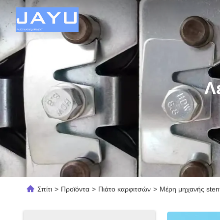
Λ
Σπίτι
>
Προϊόντα
>
Πιάτο καρφιτσών
>
Μέρη μηχανής sten