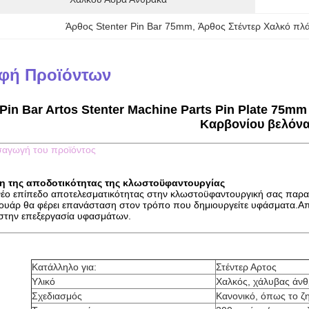
Άρθος Stenter Pin Bar 75mm
, 
Άρθος Στέντερ Χαλκό πλ
φή Προϊόντων
 Pin Bar Artos Stenter Machine Parts Pin Plate 7
Καρβονίου βελόν
σαγωγή του προϊόντος
η της αποδοτικότητας της κλωστοϋφαντουργίας
νέο επίπεδο αποτελεσματικότητας στην κλωστοϋφαντουργική σας παραγω
ουάρ θα φέρει επανάσταση στον τρόπο που δημιουργείτε υφάσματα.Απο
 στην επεξεργασία υφασμάτων.
Κατάλληλο για:
Στέντερ Αρτος
Υλικό
Χαλκός, χάλυβας άνθ
Σχεδιασμός
Κανονικό, όπως το ζη