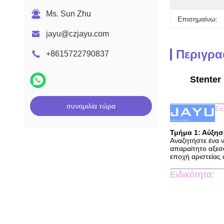
Ms. Sun Zhu
Επισημαίνω:
jayu@czjayu.com
Περιγρα
+8615722790837
Stenter
συνομιλία τώρα
Ει
Τμήμα 1: Αύξησ
Αναζητήστε ένα 
απαραίτητο αξεσ
εποχή αριστείας
Ειδικότητα: