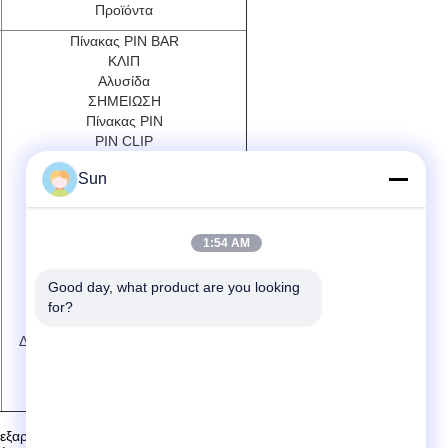
Προϊόντα
Πίνακας PIN BAR
ΚΛΙΠ
Αλυσίδα
ΣΗΜΕΙΩΣΗ
Πίνακας PIN
PIN CLIP
ΠΑΔΙΑ ΣΛΙΔΙΣΜΟΥ
Sun
ΜΕΡΙΚΑ
ΚΑΤΑΡΙΑ
ΕΝΤΡΟΠΗ
Κρατητής PIN
1:54 AM
Προστατευτής
ΠΑΜΠΑ
Good day, what product are you looking 
Επαναλάβετε ΚΕΦΑ
for?
ΠΑΡΑΜΑΤΙΚΟ
ΔΡΑΜΜΟΥΛΙΚΟ ΤΗΣ Μαγνητικής
ΚΕΦΑΛΑ ΤΥΠΙΣΜΟΥ
ΣΚΡΑΠΕΡ
ν εξαρτημάτων και κλωστοϋφαντουργικών εξοπλισμού.