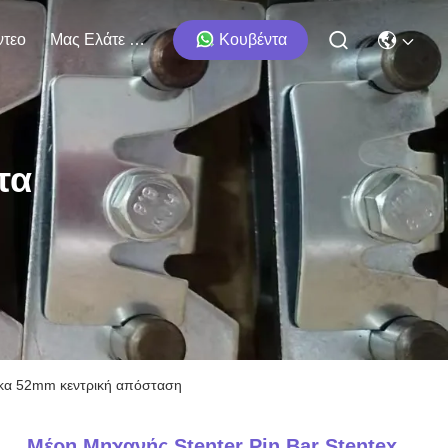
ντεο
Μας Ελάτε Σε Επαφή Με
Κουβέντα
τα
λάκα 52mm κεντρική απόσταση
Μέρη Μηχανής Stenter Pin Bar Stentex