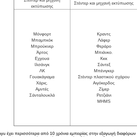
Στέντερ και μηχανή
Στέντερ και μηχανή εκτύπωσης
εκτύπωσης
Μόνφορτ
Κραντς
Μπαμπκόκ
Λάφερ
Μπρούκνερ
Φεράρο
Άρτος
Μπιάνκο.
Εχγουα
Κκκ
Ιλσάνγκ
Σάντεξ
ΛΚ
Μπένιγκερ
Γουακάγιαμα
Στέντερ πλαστικού σχάρου
Χάρις.
Αιγόκερδος
Αμντές
Ζίμερ
Σάνταλουκλά
Ρετζιάνι
MHMS
yu έχει περισσότερα από 10 χρόνια εμπειρίας στην εξαγωγή διαφόρω