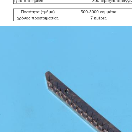
Τροποποιημένο
300 τεμάχια/παραγγε
Ποσότητα (τμήμα)
500-3000 κομμάτια
χρόνος προετοιμασίας
7 ημέρες