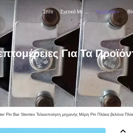
Σπίτι
Σχετικά Με Εμάς
Βί
Προϊόντα
επτομέρειες Για Τα Προϊόν
ter Pin Bar Stentex Τελειοποίηση μηχανής Μέρη Pin Πλάκα βελόνα Π