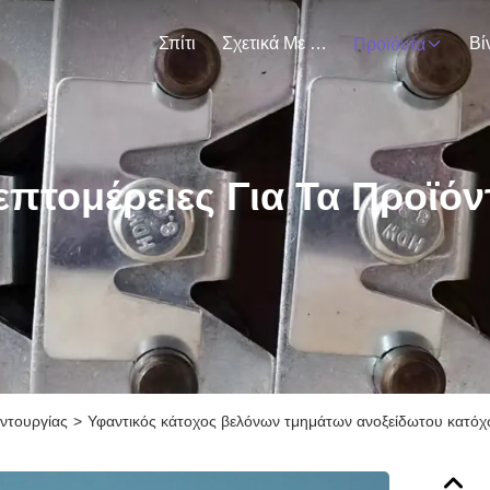
Σπίτι
Σχετικά Με Εμάς
Βί
Προϊόντα
επτομέρειες Για Τα Προϊόν
ντουργίας
>
Υφαντικός κάτοχος βελόνων τμημάτων ανοξείδωτου κατόχ