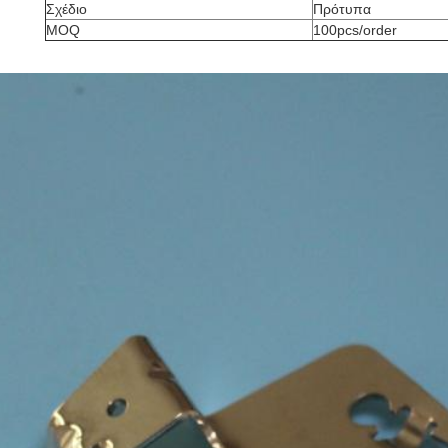
Σχέδιο
Πρότυπα
MOQ
100pcs/order