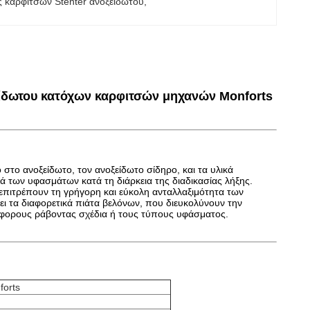
 καρφιτσών Stenter ανοξείδωτου
, 
είδωτου κατόχων καρφιτσών μηχανών Monforts
ο στο ανοξείδωτο, τον ανοξείδωτο σίδηρο, και τα υλικά
ρά των υφασμάτων κατά τη διάρκεια της διαδικασίας λήξης.
 επιτρέπουν τη γρήγορη και εύκολη ανταλλαξιμότητα των
ι τα διαφορετικά πιάτα βελόνων, που διευκολύνουν την
ιάφορους ράβοντας σχέδια ή τους τύπους υφάσματος.
forts