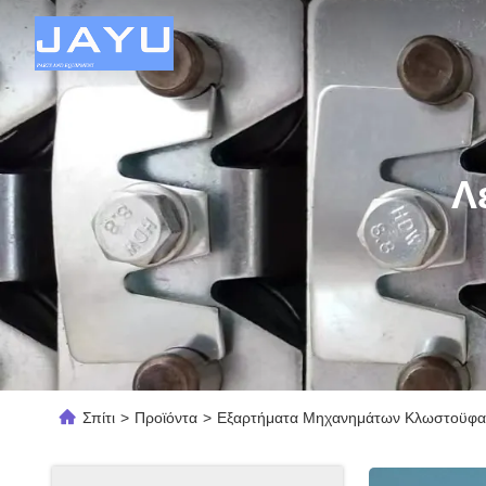
Λ
Σπίτι
>
Προϊόντα
>
Εξαρτήματα Μηχανημάτων Κλωστοϋφα