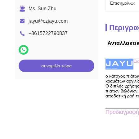
Επισημαίνω:
Ms. Sun Zhu
jayu@czjayu.com
Περιγρα
+8615722790837
Ανταλλακτι
Ει
συνομιλία τώρα
ο κάτοχος πιάτων
κραμάτων αργιλίο
Ο διπλής χρήσης 
πιάτων βελόνων.
αποδοτική ροή τ
Προδιαγραφή