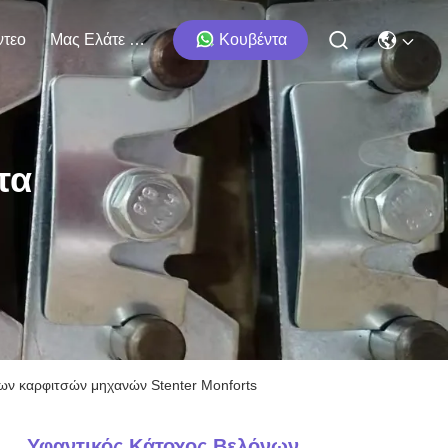
ντεο
Μας Ελάτε Σε Επαφή Με
Κουβέντα
τα
ων καρφιτσών μηχανών Stenter Monforts
Υφαντικός Κάτοχος Βελόνων