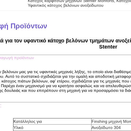
Κάτοχος καρφιτσών μηχανών Stenter Monforts
, 
Κάτοχος
Υφαντικός κάτοχος βελόνων ανοξείδωτου
φή Προϊόντων
κά για τον υφαντικό κάτοχο βελόνων τμημάτων ανοξ
Stenter
σαγωγή προϊόντων
 βελόνων μας για τις υφαντικές μηχανές λήξης, το οποίο είναι διαθέσιμ
υ. Αυτό το συστατικό σχεδιάζεται για την ομαλή και αποδοτική μεταφο
κάτοχος πιάτων βελόνων, αφ' ετέρου, σχεδιάζεται για τις μηχανές που
 Παρέχει έναν μηχανισμό για να κρατήσει ασφαλώς και να απελευθερώσε
ης δουλειάς και που επιτρέπουν στη μηχανή για να προσαρμόσει τα δ
:
Κατάλληλος για
Finshing μηχανή Mon
Υλικό
Ανοξείδωτο 304