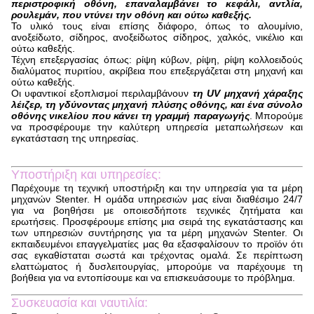
περιστροφική οθόνη, επαναλαμβάνει το κεφάλι, αντλία,
ρουλεμάν, που ντύνει την οθόνη και ούτω καθεξής.
Το υλικό τους είναι επίσης διάφορο, όπως το αλουμίνιο,
ανοξείδωτο, σίδηρος, ανοξείδωτος σίδηρος, χαλκός, νικέλιο και
ούτω καθεξής.
Τέχνη επεξεργασίας όπως: ρίψη κύβων, ρίψη, ρίψη κολλοειδούς
διαλύματος πυριτίου, ακρίβεια που επεξεργάζεται στη μηχανή και
ούτω καθεξής.
Οι υφαντικοί εξοπλισμοί περιλαμβάνουν
τη UV μηχανή χάραξης
λέιζερ, τη γδύνοντας μηχανή πλύσης οθόνης, και ένα σύνολο
οθόνης νικελίου που κάνει τη γραμμή παραγωγής
. Μπορούμε
να προσφέρουμε την καλύτερη υπηρεσία μεταπωλήσεων και
εγκατάσταση της υπηρεσίας.
Υποστήριξη και υπηρεσίες:
Παρέχουμε τη τεχνική υποστήριξη και την υπηρεσία για τα μέρη
μηχανών Stenter. Η ομάδα υπηρεσιών μας είναι διαθέσιμο 24/7
για να βοηθήσει με οποιεσδήποτε τεχνικές ζητήματα και
ερωτήσεις. Προσφέρουμε επίσης μια σειρά της εγκατάστασης και
των υπηρεσιών συντήρησης για τα μέρη μηχανών Stenter. Οι
εκπαιδευμένοι επαγγελματίες μας θα εξασφαλίσουν το προϊόν ότι
σας εγκαθίσταται σωστά και τρέχοντας ομαλά. Σε περίπτωση
ελαττώματος ή δυσλειτουργίας, μπορούμε να παρέχουμε τη
βοήθεια για να εντοπίσουμε και να επισκευάσουμε το πρόβλημα.
Συσκευασία και ναυτιλία: