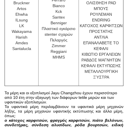
Ferraro
Bruckner
ΟΛΙΣΘΗΣΗ PAD
Bianco
Artos
ΜΠΟΥΣ
Kck
Ehwha
ΡΟΥΛΕΜΑΝ
Santex
ILsung
ENDRING
Benniger
LK
ΚΑΤΟΧΟΣ ΚΑΡΦΙΤΣΩΝ
Πλαστικό εγκάρσιο
Wakayama
ΠΡΟΣΤΑΤΗΣ
stenter σχαρών
Harish
ΑΝΤΛΙΑ
Πελαργός
Amdes
ΕΠΑΝΑΛΑΒΕΤΕ ΤΟ
Zimmer
Santalucla
ΚΕΦΑΛΙ
Reggiani
ΚΙΒΩΤΙΟ ΕΡΓΑΛΕΙΩΝ
MHMS
ΡΑΒΔΟΣ ΜΑΓΝΗΤΩΝ
ΚΕΦΑΛΙ ΕΚΤΥΠΩΣΗΣ
ΜΕΤΑΛΛΟΥΡΓΙΚΗ
ΞΎΣΤΡΑ
Τα μέρη και οι εξοπλισμοί Jayu Changzhou έχουν περισσότερο
από 10 έτη στην εξαγωγή των διάφορων tetile μερών και των
υφαντικών εξοπλισμών.
Τα υφαντικά μέρη περιλαμβάνουν τα υφαντικά μέρη μηχανών
λήξης, τα μέρη μηχανών υφαντικής εκτύπωσης και άλλα μέρη,
όπως:
ο κάτοχος καρφιτσών, φραγμός καρφιτσών, πιάτο βελόνων,
συνδετήρας, σύνδεση αλυσίδων, ρόδα βουρτσών, ειδική