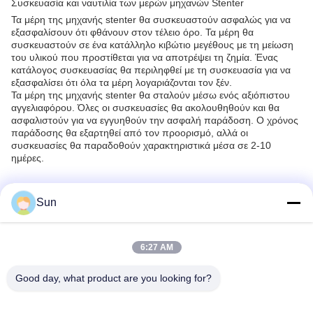
Συσκευασία και ναυτιλία των μερών μηχανών Stenter
Τα μέρη της μηχανής stenter θα συσκευαστούν ασφαλώς για να
εξασφαλίσουν ότι φθάνουν στον τέλειο όρο. Τα μέρη θα
συσκευαστούν σε ένα κατάλληλο κιβώτιο μεγέθους με τη μείωση
του υλικού που προστίθεται για να αποτρέψει τη ζημία. Ένας
κατάλογος συσκευασίας θα περιληφθεί με τη συσκευασία για να
εξασφαλίσει ότι όλα τα μέρη λογαριάζονται τον ξέν.
Τα μέρη της μηχανής stenter θα σταλούν μέσω ενός αξιόπιστου
αγγελιαφόρου. Όλες οι συσκευασίες θα ακολουθηθούν και θα
ασφαλιστούν για να εγγυηθούν την ασφαλή παράδοση. Ο χρόνος
παράδοσης θα εξαρτηθεί από τον προορισμό, αλλά οι
συσκευασίες θα παραδοθούν χαρακτηριστικά μέσα σε 2-10
ημέρες.
FAQ:
Sun
Q1.
Ποιο είναι το εμπορικό σήμα των μερών μηχανών
Stenter;
A1. Το εμπορικό σήμα των μερών μηχανών Stenter είναι Jayu, το
6:27 AM
οποίο προέρχεται από την Κίνα.
Q2. Τι Stenter επεξεργάζεται τα μέρη στη μηχανή;
Good day, what product are you looking for?
A2. Τα μέρη μηχανών Stenter χρησιμοποιούνται για να
παραγάγουν τα υφάσματα με ένα συνεπές πλάτος.
Q3. Πώς Stenter επεξεργάζεται την εργασία μερών στη