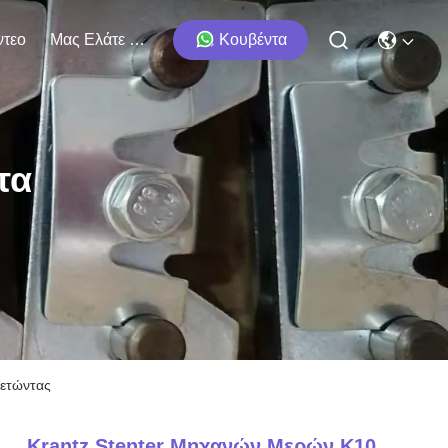
ντεο
Μας Ελάτε Σε Επαφή Με
Κουβέντα
τα
πετώντας
Krantz Stenter Μηχανών Μερών K10