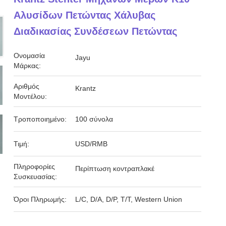
Αλυσίδων Πετώντας Χάλυβας
Διαδικασίας Συνδέσεων Πετώντας
Ονομασία
Jayu
Μάρκας:
Αριθμός
Krantz
Μοντέλου:
Τροποποιημένο:
100 σύνολα
Τιμή:
USD/RMB
Πληροφορίες
Περίπτωση κοντραπλακέ
Συσκευασίας:
Όροι Πληρωμής:
L/C, D/A, D/P, T/T, Western Union