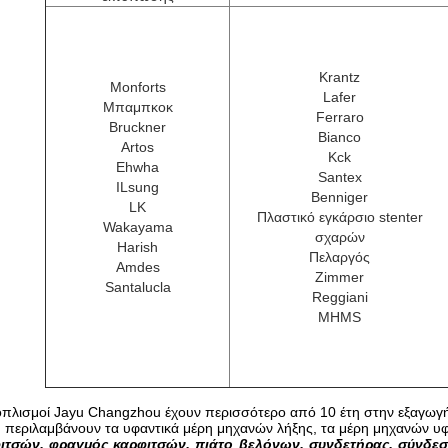
Krantz
Monforts
Lafer
Μπαμπκοκ
Ferraro
Bruckner
Bianco
Artos
Kck
Ehwha
Santex
ILsung
Benniger
LK
Πλαστικό εγκάρσιο stenter
Wakayama
σχαρών
Harish
Πελαργός
Amdes
Zimmer
Santalucla
Reggiani
MHMS
εξοπλισμοί Jayu Changzhou έχουν περισσότερο από 10 έτη στην εξαγωγή
η περιλαμβάνουν τα υφαντικά μέρη μηχανών λήξης, τα μέρη μηχανών υ
ιτσών, φραγμός καρφιτσών, πιάτο βελόνων, συνδετήρας, σύνδεσ