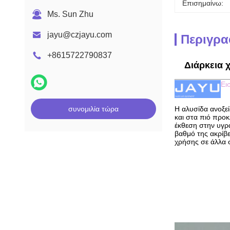
Επισημαίνω:
Ms. Sun Zhu
jayu@czjayu.com
Περιγρα
+8615722790837
Διάρκεια 
Ει
συνομιλία τώρα
Η αλυσίδα ανοξεί
και στα πιό προκ
έκθεση στην υγρα
βαθμό της ακρίβε
χρήσης σε άλλα σ