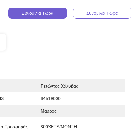
Συνομιλία Τώρα
Συνομιλία Τώρα
Πετώντας Χάλυβας
HS:
84519000
Μαύρος
τα Προσφοράς:
800SETS/MONTH