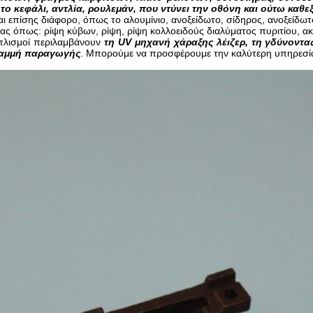
ο κεφάλι, αντλία, ρουλεμάν, που ντύνει την οθόνη και ούτω καθεξ
ναι επίσης διάφορο, όπως το αλουμίνιο, ανοξείδωτο, σίδηρος, ανοξείδωτ
ας όπως: ρίψη κύβων, ρίψη, ρίψη κολλοειδούς διαλύματος πυριτίου, ακ
οπλισμοί περιλαμβάνουν
τη UV μηχανή χάραξης λέιζερ, τη γδύνοντα
ραμμή παραγωγής
. Μπορούμε να προσφέρουμε την καλύτερη υπηρεσί