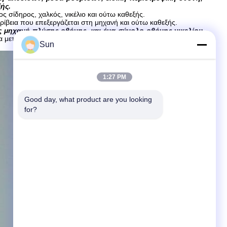
ής.
ος σίδηρος, χαλκός, νικέλιο και ούτω καθεξής.
ρίβεια που επεξεργάζεται στη μηχανή και ούτω καθεξής.
ς μηχανή πλύσης οθόνης, και ένα σύνολο οθόνης νικελίου
α μεταπωλήσεων και εγκατάσταση της υπηρεσίας.
Sun
1:27 PM
Good day, what product are you looking 
for?