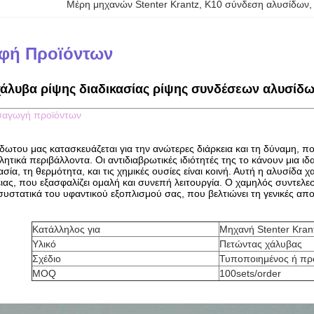
Μέρη μηχανών Stenter Krantz
, 
K10 σύνδεση αλυσίδων
,
φή Προϊόντων
χάλυβα ρίψης διαδικασίας ρίψης συνδέσεων αλυσίδ
σαγωγή προϊόντων
δωτου μας κατασκευάζεται για την ανώτερες διάρκεια και τη δύναμη, π
λητικά περιβάλλοντα. Οι αντιδιαβρωτικές ιδιότητές της το κάνουν μια ι
σία, τη θερμότητα, και τις χημικές ουσίες είναι κοινή. Αυτή η αλυσίδα 
ιας, που εξασφαλίζει ομαλή και συνεπή λειτουργία. Ο χαμηλός συντελε
υστατικά του υφαντικού εξοπλισμού σας, που βελτιώνει τη γενικές απ
Κατάλληλος για
Μηχανή Stenter Kran
Υλικό
Πετώντας χάλυβας
Σχέδιο
Τυποποιημένος ή π
MOQ
100sets/order