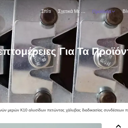
Σπίτι
Σχετικά Με Εμάς
Βί
Προϊόντα
επτομέρειες Για Τα Προϊόν
ανών μερών K10 αλυσίδων πετώντας χάλυβας διαδικασίας συνδέσεων 