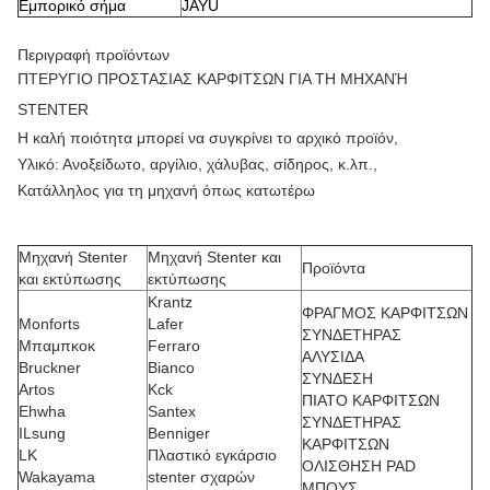
Εμπορικό σήμα
JAYU
Περιγραφή προϊόντων
ΠΤΕΡΥΓΙΟ ΠΡΟΣΤΑΣΙΑΣ ΚΑΡΦΙΤΣΩΝ ΓΙΑ ΤΗ ΜΗΧΑΝΉ
STENTER
Η καλή ποιότητα μπορεί να συγκρίνει το αρχικό προϊόν,
Υλικό: Ανοξείδωτο, αργίλιο, χάλυβας, σίδηρος, κ.λπ.,
Κατάλληλος για τη μηχανή όπως κατωτέρω
Μηχανή Stenter
Μηχανή Stenter και
Προϊόντα
και εκτύπωσης
εκτύπωσης
Krantz
ΦΡΑΓΜΟΣ ΚΑΡΦΙΤΣΩΝ
Monforts
Lafer
ΣΥΝΔΕΤΗΡΑΣ
Μπαμπκοκ
Ferraro
ΑΛΥΣΙΔΑ
Bruckner
Bianco
ΣΥΝΔΕΣΗ
Artos
Kck
ΠΙΑΤΟ ΚΑΡΦΙΤΣΩΝ
Ehwha
Santex
ΣΥΝΔΕΤΗΡΑΣ
ILsung
Benniger
ΚΑΡΦΙΤΣΩΝ
LK
Πλαστικό εγκάρσιο
ΟΛΙΣΘΗΣΗ PAD
Wakayama
stenter σχαρών
ΜΠΟΥΣ