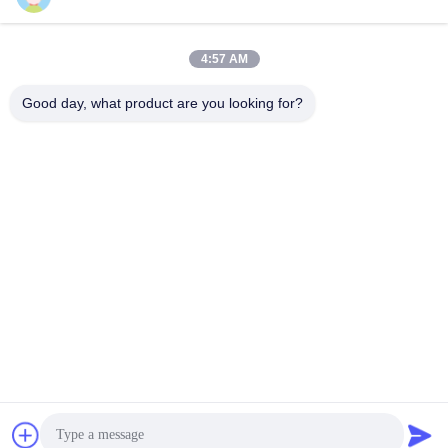
Q3. Έχετε οποιοδήποτε όριο MOQ για τη διαταγή μερών;
Α: Χαμηλό MOQ, 1pc για τον έλεγχο δειγμάτων είναι διαθέσιμο.
4:57 AM
Q4. Πώς στέλνετε τα αγαθά και πόσο καιρό παίρνει για να φθάσει;
Α: Σκάφος από DHL, το UPS, τη Fedex ή TNT. Διαρκεί 3-5 ημέρες
Good day, what product are you looking for?
για να φθάσει. Ναυτιλία αερογραμμών και θάλασσας επίσης
προαιρετική.
Ετικέττες:
Στοιχεία Μηχανημάτων Κλωστοϋφαντουργίας Stenter
Εξαρτήματα Μηχανημάτων Κλωστοϋφαντουργίας Eh
Εξαρτήματα Μηχανημάτων Κλωστοϋφαντουργίας Sten