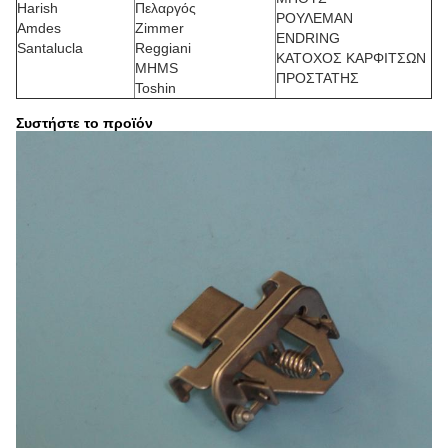
Harish
Πελαργός
ΡΟΥΛΕΜΑΝ
Amdes
Zimmer
ENDRING
Santalucla
Reggiani
ΚΑΤΟΧΟΣ ΚΑΡΦΙΤΣΩΝ
MHMS
ΠΡΟΣΤΑΤΗΣ
Toshin
Συστήστε το προϊόν