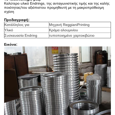
Καλύτερο υλικό Endrings
, της ανταγωνιστικής
τιμής και της καλής
ποιότητας/του αξιόπιστου προμηθευτή με τη μακροπρόθεσμη
σχέση
Προδιαγραφή:
Κατάλληλος για
Μηχανή ReggianiPrinting
Υλικό
Κράμα αλουμινίου
Συσκευασία Endring
τυποποιημένο χαρτοκιβώτιο
Εικόνα: