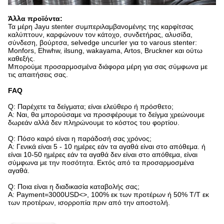
Άλλα προϊόντα:
Τα μέρη Jayu stenter συμπεριλαμβανομένης της καρφίτσας
καλύπτουν, καρφώνουν τον κάτοχο, συνδετήρας, αλυσίδα,
σύνδεση, βούρτσα, selvedge uncurler για το varous stenter:
Monfors, Ehwhw, ilsung, wakayama, Artos, Bruckner και ούτω
καθεξής.
Μπορούμε προσαρμοσμένα διάφορα μέρη για σας σύμφωνα με
τις απαιτήσεις σας.
FAQ
Q: Παρέχετε τα δείγματα; είναι ελεύθερο ή πρόσθετο;
Α: Ναι, θα μπορούσαμε να προσφέρουμε το δείγμα χρεώνουμε
δωρεάν αλλά δεν πληρώνουμε το κόστος του φορτίου.
Q: Πόσο καιρό είναι η παράδοσή σας χρόνος;
Α: Γενικά είναι 5 - 10 ημέρες εάν τα αγαθά είναι στο απόθεμα. ή
είναι 10-50 ημέρες εάν τα αγαθά δεν είναι στο απόθεμα, είναι
σύμφωνα με την ποσότητα. Εκτός από τα προσαρμοσμένα
αγαθά.
Q: Ποια είναι η διαδικασία καταβολής σας;
Α: Payment=3000USD<>, 100% εκ των προτέρων ή 50% T/T εκ
των προτέρων, ισορροπία πριν από την αποστολή.