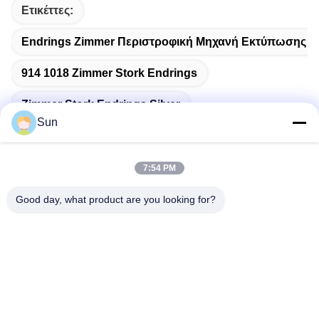
Ετικέττες:
Endrings Zimmer Περιστροφική Μηχανή Εκτύπωσης Ο
914 1018 Zimmer Stork Endrings
Zimmer Stork Endrings Silver
Sun
7:54 PM
Γρήγορη επικοινωνία
Good day, what product are you looking for?
Διεύθυνση:
NO.55 XINSHENG ROAD, DISTRICT WUJIN, CHANGZHOU,
ΕΠΑΡΧΙΑ ΤΖΙΑΝΓΚΣΟΥ
Τηλ.:
86-173-15083001