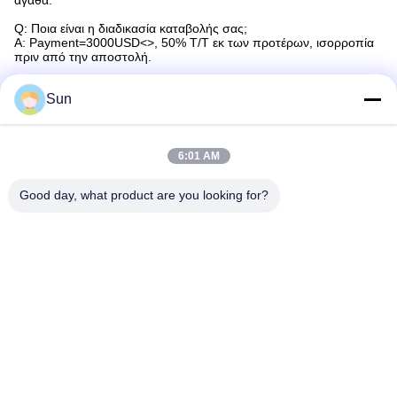
αγαθά.
Q: Ποια είναι η διαδικασία καταβολής σας;
Α: Payment=3000USD<>, 50% T/T εκ των προτέρων, ισορροπία
πριν από την αποστολή.
Sun
Ετικέττες:
Βιομηχανικό Κλιπ Stenter
6:01 AM
Υλικό Αλουμινίου Με Κλιπ Stenter
Good day, what product are you looking for?
Κλιπ Stenter Από Αλουμίνιο
Γρήγορη επικοινωνία
Διεύθυνση:
NO.55 XINSHENG ROAD, DISTRICT WUJIN, CHANGZHOU,