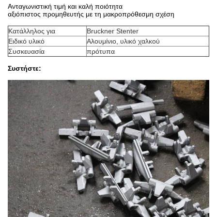
Ανταγωνιστική τιμή και καλή ποιότητα
αξιόπιστος προμηθευτής με τη μακροπρόθεσμη σχέση
Κατάλληλος για
Bruckner Stenter
Ειδικό υλικό
Αλουμίνιο, υλικό χαλκού
Συσκευασία
πρότυπα
Συστήστε: