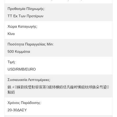
Προθεσμία Πληρωμής:
TT Εκ Των Προτέρων
Χώρα Καταγωγής:
Κίνα
Ποσότητα Παραγγελίας Min:
500 Κομμάτια
Τιμή:
USD/RMB/EURO
Συσκευασία Λεπτομέρειες:
鎮ㄨ鎵剧殑璧勬簮宸茶鍒犻櫎銆佸凡鏇村悕鎴栨殏鏃朵笉鍙
敤銆
Χρόνος Παράδοσης:
20-30ΔΑΣΥ