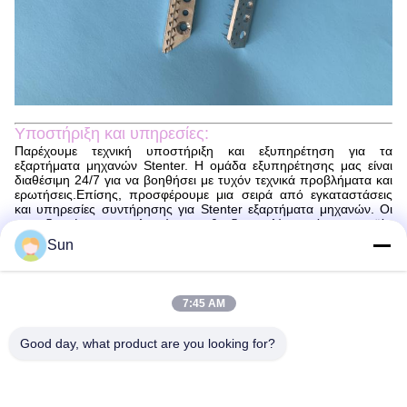
Υποστήριξη και υπηρεσίες:
Παρέχουμε τεχνική υποστήριξη και εξυπηρέτηση για τα
εξαρτήματα μηχανών Stenter. Η ομάδα εξυπηρέτησης μας είναι
διαθέσιμη 24/7 για να βοηθήσει με τυχόν τεχνικά προβλήματα και
ερωτήσεις.Επίσης, προσφέρουμε μια σειρά από εγκαταστάσεις
και υπηρεσίες συντήρησης για Stenter εξαρτήματα μηχανών. Οι
εκπαιδευμένοι επαγγελματίες μας θα διασφαλίσουν ότι το προϊόν
σας εγκαταστάθηκε σωστά και λειτουργεί ομαλά. Σε περίπτωση
Sun
βλάβης ή δυσλειτουργίας, μπορούμε να παρέχουμε βοήθεια για τη
διάγνωση και την επισκευή του προβλήματος.
Συσκευή και αποστολή:
7:45 AM
Συσκευή και αποστολή εξαρτημάτων μηχανών stenter
Τα εξαρτήματα της μηχανής στεντέρ θα συσκευάζονται με
Good day, what product are you looking for?
ασφάλεια για να διασφαλιστεί ότι φτάνουν σε τέλεια κατάσταση.Τα
εξαρτήματα θα συσκευάζονται σε ένα κατάλληλο κουτί με
πρόσθετο μαλακωτικό υλικό για την αποφυγή ζημιώνΟ κατάλογος
συσκευασίας θα συνοδεύεται από το πακέτο για να εξασφαλιστεί