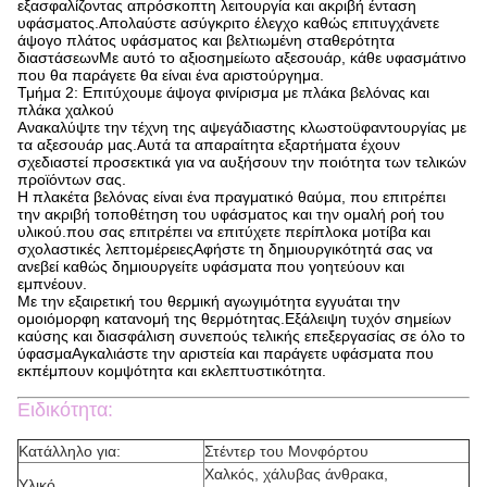
εξασφαλίζοντας απρόσκοπτη λειτουργία και ακριβή ένταση
υφάσματος.Απολαύστε ασύγκριτο έλεγχο καθώς επιτυγχάνετε
άψογο πλάτος υφάσματος και βελτιωμένη σταθερότητα
διαστάσεωνΜε αυτό το αξιοσημείωτο αξεσουάρ, κάθε υφασμάτινο
που θα παράγετε θα είναι ένα αριστούργημα.
Τμήμα 2: Επιτύχουμε άψογα φινίρισμα με πλάκα βελόνας και
πλάκα χαλκού
Ανακαλύψτε την τέχνη της αψεγάδιαστης κλωστοϋφαντουργίας με
τα αξεσουάρ μας.Αυτά τα απαραίτητα εξαρτήματα έχουν
σχεδιαστεί προσεκτικά για να αυξήσουν την ποιότητα των τελικών
προϊόντων σας.
Η πλακέτα βελόνας είναι ένα πραγματικό θαύμα, που επιτρέπει
την ακριβή τοποθέτηση του υφάσματος και την ομαλή ροή του
υλικού.που σας επιτρέπει να επιτύχετε περίπλοκα μοτίβα και
σχολαστικές λεπτομέρειεςΑφήστε τη δημιουργικότητά σας να
ανεβεί καθώς δημιουργείτε υφάσματα που γοητεύουν και
εμπνέουν.
Με την εξαιρετική του θερμική αγωγιμότητα εγγυάται την
ομοιόμορφη κατανομή της θερμότητας.Εξάλειψη τυχόν σημείων
καύσης και διασφάλιση συνεπούς τελικής επεξεργασίας σε όλο το
ύφασμαΑγκαλιάστε την αριστεία και παράγετε υφάσματα που
εκπέμπουν κομψότητα και εκλεπτυστικότητα.
Ειδικότητα:
Κατάλληλο για:
Στέντερ του Μονφόρτου
Χαλκός, χάλυβας άνθρακα,
Υλικό