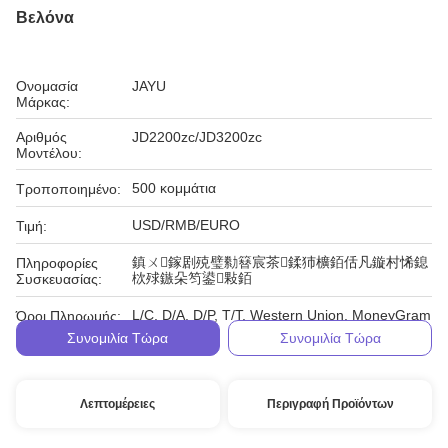
Βελόνα
Ονομασία
JAYU
Μάρκας:
Αριθμός
JD2200zc/JD3200zc
Μοντέλου:
500 κομμάτια
Τροποποιημένο:
USD/RMB/EURO
Τιμή:
鎮ㄨ鎵剧殑璧勬簮宸茶鍒犻櫎銆佸凡鏇村悕鎴
Πληροφορίες
栨殏鏃朵笉鍙敤銆
Συσκευασίας:
L/C, D/A, D/P, T/T, Western Union, MoneyGram
Όροι Πληρωμής:
Συνομιλία Τώρα
Συνομιλία Τώρα
Λεπτομέρειες
Περιγραφή Προϊόντων