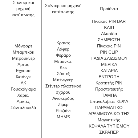
Στέντερ και
Στέντερ και μηχανή
μηχανή
Προϊόντα
εκτύπωσης
εκτύπωσης
Πίνακας PIN BAR
ΚΛΙΠ
Αλυσίδα
ΣΗΜΕΙΩΣΗ
Κραντς
Μόνφορτ
Πίνακας PIN
Λάφερ
Μπαμπκόκ
PIN CLIP
Φεράρο
Μπρούκνερ
ΠΑΔΙΑ ΣΛΙΔΙΣΜΟΥ
Μπιάνκο.
Άρτος
ΜΕΡΙΚΑ
Κκκ
Εχγουα
ΚΑΤΑΡΙΑ
Σάντεξ
Ιλσάνγκ
ΕΝΤΡΟΠΗ
Μπένιγκερ
ΛΚ
Κρατητής PIN
Στέντερ πλαστικού
Γουακάγιαμα
Προστατευτής
σχάρου
Χάρις.
ΠΑΜΠΑ
Αιγόκερδος
Αμντές
Επαναλάβετε ΚΕΦΑ
Ζίμερ
Σάνταλουκλά
ΠΑΡΑΜΑΤΙΚΟ
Ρετζιάνι
ΔΡΑΜΜΟΥΛΙΚΟ ΤΗΣ
MHMS
Μαγνητικής
ΚΕΦΑΛΑ ΤΥΠΙΣΜΟΥ
ΣΚΡΑΠΕΡ