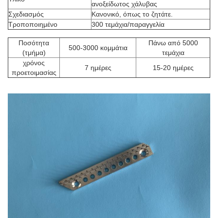
ανοξείδωτος χάλυβας
Σχεδιασμός
Κανονικό, όπως το ζητάτε.
Τροποποιημένο
300 τεμάχια/παραγγελία
Ποσότητα
Πάνω από 5000
500-3000 κομμάτια
(τμήμα)
τεμάχια
χρόνος
7 ημέρες
15-20 ημέρες
προετοιμασίας