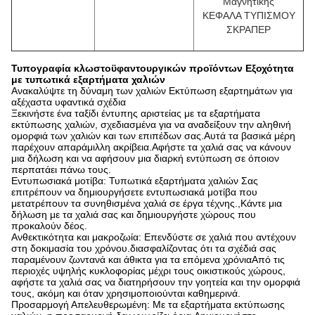
Μαγνητικής
ΚΕΦΑΛΑ ΤΥΠΙΣΜΟΥ
ΣΚΡΑΠΕΡ
Τυπογραφία κλωστοϋφαντουργικών προϊόντων Εξοχότητα
με τυπωτικά εξαρτήματα χαλιών
Ανακαλύψτε τη δύναμη των χαλιών Εκτύπωση εξαρτημάτων για
αξέχαστα υφαντικά σχέδια
Ξεκινήστε ένα ταξίδι έντυπης αριστείας με τα εξαρτήματα
εκτύπωσης χαλιών, σχεδιασμένα για να αναδείξουν την αληθινή
ομορφιά των χαλιών και των επιπέδων σας.Αυτά τα βασικά μέρη
παρέχουν απαράμιλλη ακρίβεια.Αφήστε τα χαλιά σας να κάνουν
μια δήλωση και να αφήσουν μια διαρκή εντύπωση σε όποιον
περπατάει πάνω τους.
Εντυπωσιακά μοτίβα: Τυπωτικά εξαρτήματα χαλιών Σας
επιτρέπουν να δημιουργήσετε εντυπωσιακά μοτίβα που
μετατρέπουν τα συνηθισμένα χαλιά σε έργα τέχνης.,Κάντε μια
δήλωση με τα χαλιά σας και δημιουργήστε χώρους που
προκαλούν δέος.
Ανθεκτικότητα και μακροζωία: Επενδύστε σε χαλιά που αντέχουν
στη δοκιμασία του χρόνου.διασφαλίζοντας ότι τα σχέδιά σας
παραμένουν ζωντανά και άθικτα για τα επόμενα χρόνιαΑπό τις
περιοχές υψηλής κυκλοφορίας μέχρι τους οικιστικούς χώρους,
αφήστε τα χαλιά σας να διατηρήσουν την γοητεία και την ομορφιά
τους, ακόμη και όταν χρησιμοποιούνται καθημερινά.
Προσαρμογή Απελευθερωμένη: Με τα εξαρτήματα εκτύπωσης