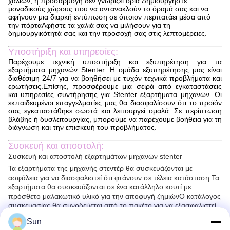
χαλιών, η προσαρμογή δεν γνωρίζει όρια.Δημιουργήστε
μοναδικούς χώρους που να αντανακλούν το όραμά σας και να
αφήνουν μια διαρκή εντύπωση σε όποιον περπατάει μέσα από
την πόρταΑφήστε τα χαλιά σας να μιλήσουν για τη
δημιουργικότητά σας και την προσοχή σας στις λεπτομέρειες.
Υποστήριξη και υπηρεσίες:
Παρέχουμε τεχνική υποστήριξη και εξυπηρέτηση για τα
εξαρτήματα μηχανών Stenter. Η ομάδα εξυπηρέτησης μας είναι
διαθέσιμη 24/7 για να βοηθήσει με τυχόν τεχνικά προβλήματα και
ερωτήσεις.Επίσης, προσφέρουμε μια σειρά από εγκαταστάσεις
και υπηρεσίες συντήρησης για Stenter εξαρτήματα μηχανών. Οι
εκπαιδευμένοι επαγγελματίες μας θα διασφαλίσουν ότι το προϊόν
σας εγκαταστάθηκε σωστά και λειτουργεί ομαλά. Σε περίπτωση
βλάβης ή δυσλειτουργίας, μπορούμε να παρέχουμε βοήθεια για τη
διάγνωση και την επισκευή του προβλήματος.
Συσκευή και αποστολή:
Συσκευή και αποστολή εξαρτημάτων μηχανών stenter
Τα εξαρτήματα της μηχανής στεντέρ θα συσκευάζονται με
ασφάλεια για να διασφαλιστεί ότι φτάνουν σε τέλεια κατάσταση.Τα
εξαρτήματα θα συσκευάζονται σε ένα κατάλληλο κουτί με
πρόσθετο μαλακωτικό υλικό για την αποφυγή ζημιώνΟ κατάλογος
συσκευασίας θα συνοδεύεται από το πακέτο για να εξασφαλιστεί
ότι όλα τα μέρη έχουν καταγραφεί.
Sun
Τα εξαρτήματα της μηχανής stenter θα αποσταλούν μέσω ενός