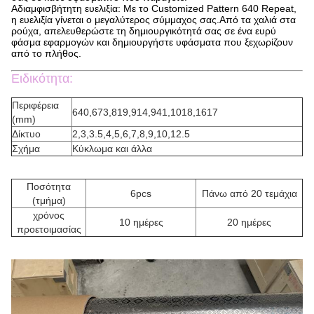
Αδιαμφισβήτητη ευελιξία: Με το Customized Pattern 640 Repeat,
η ευελιξία γίνεται ο μεγαλύτερος σύμμαχος σας.Από τα χαλιά στα
ρούχα, απελευθερώστε τη δημιουργικότητά σας σε ένα ευρύ
φάσμα εφαρμογών και δημιουργήστε υφάσματα που ξεχωρίζουν
από το πλήθος.
Ειδικότητα:
Περιφέρεια
640,673,819,914,941,1018,1617
(mm)
Δίκτυο
2,3,3.5,4,5,6,7,8,9,10,12.5
Σχήμα
Κύκλωμα και άλλα
Ποσότητα
6pcs
Πάνω από 20 τεμάχια
(τμήμα)
χρόνος
10 ημέρες
20 ημέρες
προετοιμασίας