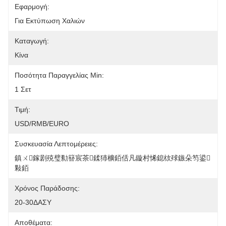
Εφαρμογή:
Για Εκτύπωση Χαλιών
Καταγωγή:
Κίνα
Ποσότητα Παραγγελίας Min:
1 Σετ
Τιμή:
USD/RMB/EURO
Συσκευασία Λεπτομέρειες:
鎮ㄨ鎵剧殑璧勬簮宸茶鍒犻櫎銆佸凡鏇村悕鎴栨殏鏃朵笉鍙
敤銆
Χρόνος Παράδοσης:
20-30ΔΑΣΥ
Αποθέματα: