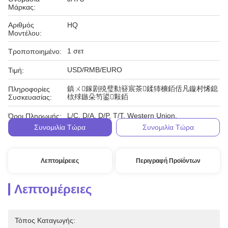
Μάρκας:
Αριθμός
HQ
Μοντέλου:
1 σετ
Τροποποιημένο:
USD/RMB/EURO
Τιμή:
鎮ㄨ鎵剧殑璧勬簮宸茶鍒犻櫎銆佸凡鏇村悕鎴
Πληροφορίες
栨殏鏃朵笉鍙敤銆
Συσκευασίας:
L/C, D/A, D/P, T/T, Western Union,
Όροι Πληρωμής:
Συνομιλία Τώρα
Συνομιλία Τώρα
Λεπτομέρειες
Περιγραφή Προϊόντων
Λεπτομέρειες
Τόπος Καταγωγής: