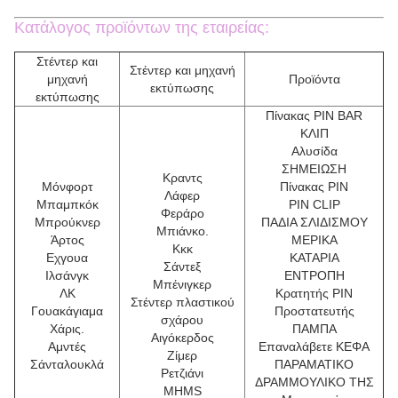
Κατάλογος προϊόντων της εταιρείας:
Στέντερ και
Στέντερ και μηχανή
μηχανή
Προϊόντα
εκτύπωσης
εκτύπωσης
Πίνακας PIN BAR
ΚΛΙΠ
Αλυσίδα
ΣΗΜΕΙΩΣΗ
Κραντς
Μόνφορτ
Πίνακας PIN
Λάφερ
Μπαμπκόκ
PIN CLIP
Φεράρο
Μπρούκνερ
ΠΑΔΙΑ ΣΛΙΔΙΣΜΟΥ
Μπιάνκο.
Άρτος
ΜΕΡΙΚΑ
Κκκ
Εχγουα
ΚΑΤΑΡΙΑ
Σάντεξ
Ιλσάνγκ
ΕΝΤΡΟΠΗ
Μπένιγκερ
ΛΚ
Κρατητής PIN
Στέντερ πλαστικού
Γουακάγιαμα
Προστατευτής
σχάρου
Χάρις.
ΠΑΜΠΑ
Αιγόκερδος
Αμντές
Επαναλάβετε ΚΕΦΑ
Ζίμερ
Σάνταλουκλά
ΠΑΡΑΜΑΤΙΚΟ
Ρετζιάνι
ΔΡΑΜΜΟΥΛΙΚΟ ΤΗΣ
MHMS