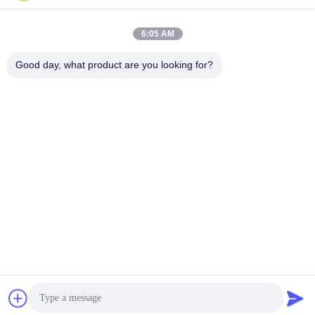
αξιόπιστου ταχυμεταφορέα.Αλλά τα πακέτα θα παραδοθούν
συνήθως μέσα σε 2-10 ημέρες..
6:05 AM
Γενικά ερωτήματα:
Ε. Ποιο είναι το εμπορικό σήμα των εξαρτημάτων μηχανών
Good day, what product are you looking for?
Stenter;
Α1. Το εμπορικό σήμα των εξαρτημάτων μηχανών stenter είναι
Jayu, το οποίο προέρχεται από την Κίνα.
Ε2.Τι κάνει η Stenter Machine Parts;
Α2. Τα εξαρτήματα μηχανών stenter χρησιμοποιούνται για την
παραγωγή υφασμάτων με σταθερό πλάτος.
Ε3. Πώς λειτουργεί το Stenter Machine Parts;
Α3. Τα εξαρτήματα μηχανών stenter λειτουργούν με τέντωμα του
υφάσματος σε κυλίνδρους για να εξασφαλιστεί ομοιότητα
πλάτους.
Ε4 Ποιο είναι το υλικό των εξαρτημάτων μηχανών Stenter;
Α4. Τα εξαρτήματα μηχανής stenter είναι συνήθως
κατασκευασμένα από μέταλλο, όπως αλουμίνιο και ανοξείδωτο
χάλυβα.
Ε. Πού μπορώ να αγοράσω εξαρτήματα μηχανών Stenter;
Α5. Μπορείτε να αγοράσετε εξαρτήματα μηχανών Stenter από την
Jayu, μια εταιρεία με έδρα την Κίνα.