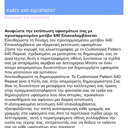
Εισαγωγή του προϊόντος
Ανυψώστε την εκτύπωση υφασμάτων σας με
προσαρμοσμένο μοτίβο 640 Επαναλαμβάνεται
Ελευθερώστε τη δύναμη του προσαρμοσμένου μοτίβου 640
Επαναλαμβάνετε για εξαιρετική εκτύπωση υφασμάτων
Ζήστε την κορυφή της κλωστογραφίας με το Customized Pattern
640 Repeat, σχεδιασμένο να μετατρέπει τις δημιουργίες σας σε
έργα τέχνης.Αυτή η περιστρεφόμενη οθόνη ζωντανεύει τα σχέδιά
σας με απαράμιλλη ακρίβεια και λεπτομέρεια.Μπείτε σε έναν
κόσμο απεριόριστων δυνατοτήτων και δημιουργήστε υφάσματα
που γοητεύουν και εμπνέουν.
Απελευθερώστε τη δημιουργικότητα: Το Customized Pattern 640
Repeat είναι η πύλη σας στην απεριόριστη δημιουργικότητα.Σας
δίνει τη δυνατότητα να μεταφέρετε την καλλιτεχνική σας όραση
στην πραγματικότηταΑφήστε την φαντασία σας να τρέξει και
δημιουργήστε υφάσματα που λένε ιστορίες, προκαλούν
συναισθήματα και αφήνουν μια διαρκή εντύπωση.
Η εξατομικευμένη εκτύπωση 640 επαναλαμβάνεται,
εξασφαλίζοντας την πιστή αναπαραγωγή κάθε γραμμής και
γραμμής στα υφάσματα σας.Από τα περίπλοκα σχέδια μέχρι τις
λεπτομέρειες, αυτή η περιστρεφόμενη οθόνη συλλαμβάνει την
ουσία της τέχνης σας, επιτρέποντάς σας να δείξετε το ταλέντο
σας σε κάθε υφασμάτινο που παράγετε.