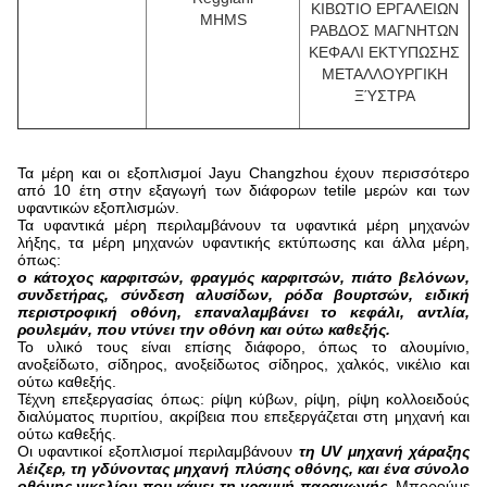
ΚΙΒΩΤΙΟ ΕΡΓΑΛΕΙΩΝ
MHMS
ΡΑΒΔΟΣ ΜΑΓΝΗΤΩΝ
ΚΕΦΑΛΙ ΕΚΤΥΠΩΣΗΣ
ΜΕΤΑΛΛΟΥΡΓΙΚΗ
ΞΎΣΤΡΑ
Τα μέρη και οι εξοπλισμοί Jayu Changzhou έχουν περισσότερο
από 10 έτη στην εξαγωγή των διάφορων tetile μερών και των
υφαντικών εξοπλισμών.
Τα υφαντικά μέρη περιλαμβάνουν τα υφαντικά μέρη μηχανών
λήξης, τα μέρη μηχανών υφαντικής εκτύπωσης και άλλα μέρη,
όπως:
ο κάτοχος καρφιτσών, φραγμός καρφιτσών, πιάτο βελόνων,
συνδετήρας, σύνδεση αλυσίδων, ρόδα βουρτσών, ειδική
περιστροφική οθόνη, επαναλαμβάνει το κεφάλι, αντλία,
ρουλεμάν, που ντύνει την οθόνη και ούτω καθεξής.
Το υλικό τους είναι επίσης διάφορο, όπως το αλουμίνιο,
ανοξείδωτο, σίδηρος, ανοξείδωτος σίδηρος, χαλκός, νικέλιο και
ούτω καθεξής.
Τέχνη επεξεργασίας όπως: ρίψη κύβων, ρίψη, ρίψη κολλοειδούς
διαλύματος πυριτίου, ακρίβεια που επεξεργάζεται στη μηχανή και
ούτω καθεξής.
Οι υφαντικοί εξοπλισμοί περιλαμβάνουν
τη UV μηχανή χάραξης
λέιζερ, τη γδύνοντας μηχανή πλύσης οθόνης, και ένα σύνολο
οθόνης νικελίου που κάνει τη γραμμή παραγωγής
. Μπορούμε