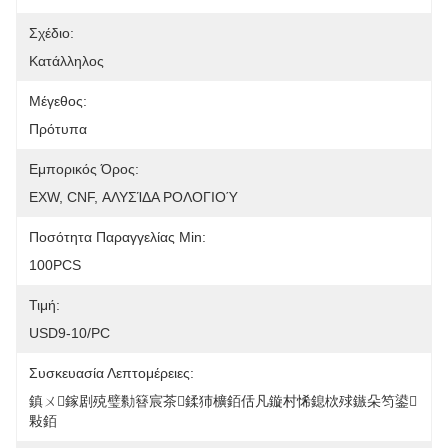
Σχέδιο:
Κατάλληλος
Μέγεθος:
Πρότυπα
Εμπορικός Όρος:
EXW, CNF, ΑΛΥΣΊΔΑ ΡΟΛΟΓΙΟΎ
Ποσότητα Παραγγελίας Min:
100PCS
Τιμή:
USD9-10/PC
Συσκευασία Λεπτομέρειες:
鎮ㄨ鎵剧殑璧勬簮宸茶鍒犻櫎銆佸凡鏇村悕鎴栨殏鏃朵笉鍙
敤銆