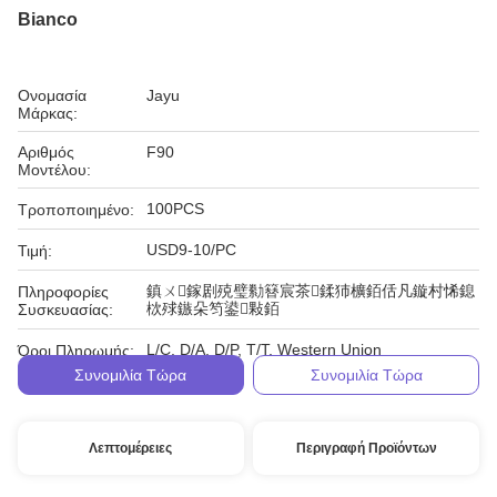
Bianco
Ονομασία
Jayu
Μάρκας:
Αριθμός
F90
Μοντέλου:
100PCS
Τροποποιημένο:
USD9-10/PC
Τιμή:
鎮ㄨ鎵剧殑璧勬簮宸茶鍒犻櫎銆佸凡鏇村悕鎴
Πληροφορίες
栨殏鏃朵笉鍙敤銆
Συσκευασίας:
L/C, D/A, D/P, T/T, Western Union
Όροι Πληρωμής:
Συνομιλία Τώρα
Συνομιλία Τώρα
Λεπτομέρειες
Περιγραφή Προϊόντων