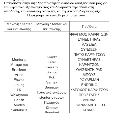
Επενδύστε στην υψηλής ποιότητας αλυσίδα ανοξείδωτου μας για
τον υφαντικό εξοπλισμό σας και δοκιμάστε την αξιόπιστη
απόδοση, την ανώτερη διάρκεια, και τη μακράς διαρκείας αξία.
Παρέχουμε τα κάτωθι μέρη μηχανών:
Μηχανή Stenter
Μηχανή Stenter και
Προϊόντα
και εκτύπωσης
εκτύπωσης
ΦΡΑΓΜΟΣ ΚΑΡΦΙΤΣΩΝ
ΣΥΝΔΕΤΗΡΑΣ
ΑΛΥΣΙΔΑ
ΣΥΝΔΕΣΗ
ΠΙΑΤΟ ΚΑΡΦΙΤΣΩΝ
Krantz
Monforts
ΣΥΝΔΕΤΗΡΑΣ
Lafer
Μπαμπκοκ
ΚΑΡΦΙΤΣΩΝ
Ferraro
Bruckner
ΟΛΙΣΘΗΣΗ PAD
Bianco
Artos
ΜΠΟΥΣ
Kck
Ehwha
ΡΟΥΛΕΜΑΝ
Santex
ILsung
ENDRING
Benniger
LK
ΚΑΤΟΧΟΣ ΚΑΡΦΙΤΣΩΝ
Πλαστικό εγκάρσιο
Wakayama
ΠΡΟΣΤΑΤΗΣ
stenter σχαρών
Harish
ΑΝΤΛΙΑ
Πελαργός
Amdes
ΕΠΑΝΑΛΑΒΕΤΕ ΤΟ
Zimmer
Santalucla
ΚΕΦΑΛΙ
Reggiani