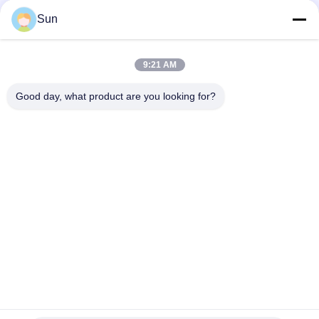
Sun
Γρήγορη επικοινωνία
9:21 AM
Διεύθυνση:
Good day, what product are you looking for?
NO.55 XINSHENG ROAD, DISTRICT WUJIN, CHANGZHOU,
ΕΠΑΡΧΙΑ ΤΖΙΑΝΓΚΣΟΥ
Τηλ.:
86-173-15083001
Ηλεκτρονικό ταχυδρομείο
sun@czjayu.com
Πολιτική μυστικότητας
|
SiteMap
| Καλή ποιότητα της Κίνας
Ανταλλακτικά μηχανών Stenter Προμηθευτής. Πνευματικά