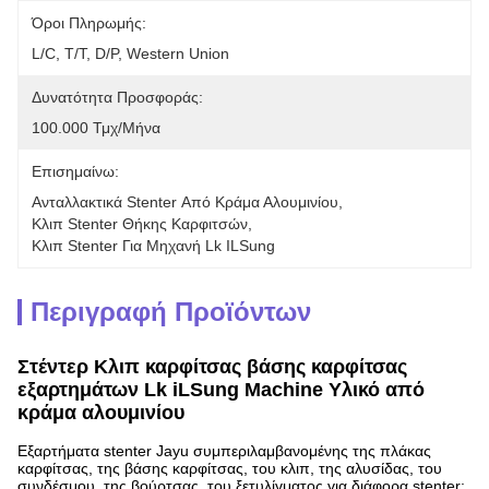
Όροι Πληρωμής:
L/C, T/T, D/P, Western Union
Δυνατότητα Προσφοράς:
100.000 Τμχ/μήνα
Επισημαίνω:
Ανταλλακτικά Stenter Από Κράμα Αλουμινίου
, 
Κλιπ Stenter Θήκης Καρφιτσών
, 
Κλιπ Stenter Για Μηχανή Lk ILSung
Περιγραφή Προϊόντων
Στέντερ Κλιπ καρφίτσας βάσης καρφίτσας
εξαρτημάτων Lk iLSung Machine Υλικό από
κράμα αλουμινίου
Εξαρτήματα stenter Jayu συμπεριλαμβανομένης της πλάκας
καρφίτσας, της βάσης καρφίτσας, του κλιπ, της αλυσίδας, του
συνδέσμου, της βούρτσας, του ξετυλίγματος για διάφορα stenter: