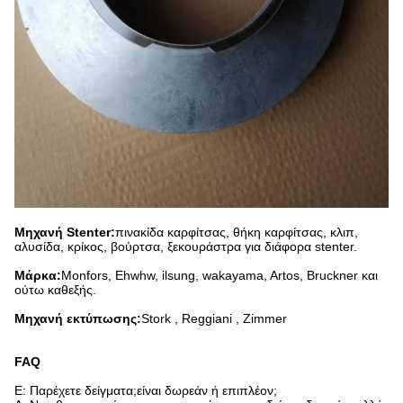
Μηχανή Stenter:
πινακίδα καρφίτσας, θήκη καρφίτσας, κλιπ,
αλυσίδα, κρίκος, βούρτσα, ξεκουράστρα για διάφορα stenter.
Μάρκα:
Monfors, Ehwhw, ilsung, wakayama, Artos, Bruckner και
ούτω καθεξής.
Μηχανή εκτύπωσης:
Stork , Reggiani , Zimmer
FAQ
Ε: Παρέχετε δείγματα;είναι δωρεάν ή επιπλέον;