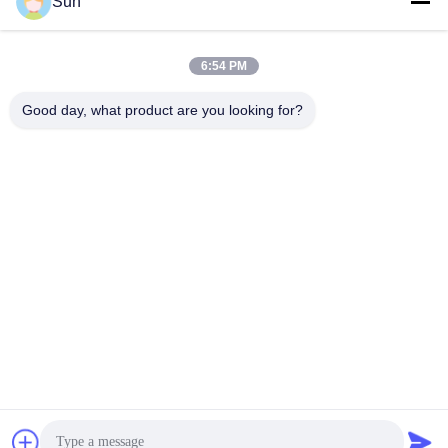
Sun
Γρήγορη επικοινωνία
6:54 PM
Διεύθυνση:
Good day, what product are you looking for?
NO.55 XINSHENG ROAD, DISTRICT WUJIN, CHANGZHOU,
ΕΠΑΡΧΙΑ ΤΖΙΑΝΓΚΣΟΥ
Τηλ.:
86-173-15083001
Ηλεκτρονικό ταχυδρομείο
sun@czjayu.com
Πολιτική μυστικότητας
|
SiteMap
| Καλή ποιότητα της Κίνας
Ανταλλακτικά μηχανών Stenter Προμηθευτής. Πνευματικά
δικαιώματα © 2022-2026 Changzhou Jayu International Trade