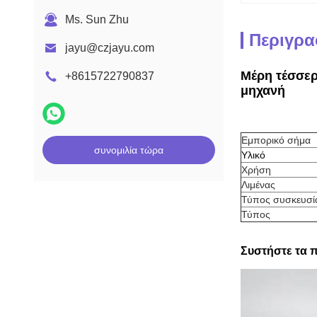
Ms. Sun Zhu
Περιγρα
jayu@czjayu.com
Μέρη τέσσερ
+8615722790837
μηχανή
Εμπορικό σήμα
συνομιλία τώρα
Υλικό
Χρήση
Λιμένας
Τύπος συσκευσί
Τύπος
Συστήστε τα 