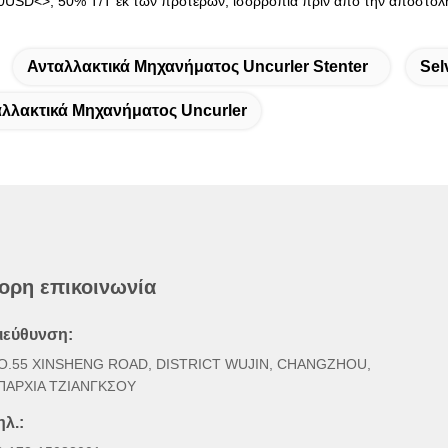
USD<>, 50% T/T εκ των προτέρων, ισορροπία πριν από την αποστολ
Ανταλλακτικά Μηχανήματος Uncurler Stenter
Sel
αλλακτικά Μηχανήματος Uncurler
ορη επικοινωνία
ιεύθυνση:
O.55 XINSHENG ROAD, DISTRICT WUJIN, CHANGZHOU,
ΠΑΡΧΙΑ ΤΖΙΑΝΓΚΣΟΥ
ηλ.: