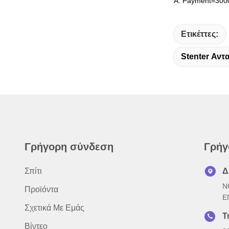
Α: Payment=3000
Ετικέττες:
Stenter Αντ
Γρήγορη σύνδεση
Γρήγ
Σπίτι
Δ
N
Προϊόντα
Ε
Σχετικά Με Εμάς
Τ
Βίντεο