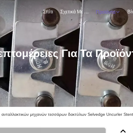
Σπίτι
Σχετικά Με Εμάς
Βί
Προϊόντα
επτομέρειες Για Τα Προϊόν
 ανταλλακτικών μηχανών τεσσάρων δακτύλων Selvedge Uncurler Stent