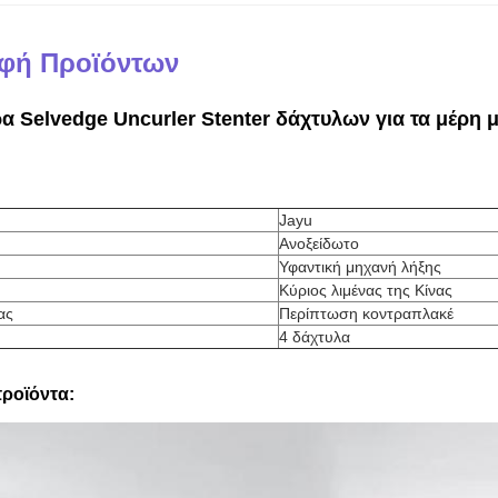
φή Προϊόντων
α Selvedge Uncurler Stenter δάχτυλων για τα μέρη 
Jayu
Ανοξείδωτο
Υφαντική μηχανή λήξης
Κύριος λιμένας της Κίνας
ας
Περίπτωση κοντραπλακέ
4 δάχτυλα
προϊόντα: