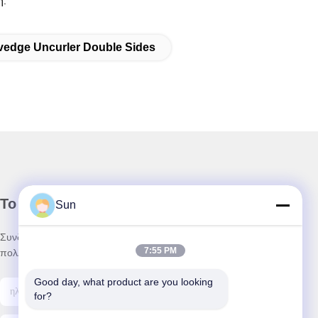
ή.
vedge Uncurler Double Sides
Το Δελτίο Ενημέρωσης
Sun
Συνδρομηθείτε στο ενημερωτικό μας δελτίο για εκπτώσεις και
7:55 PM
πολλά άλλα.
Good day, what product are you looking 
for?