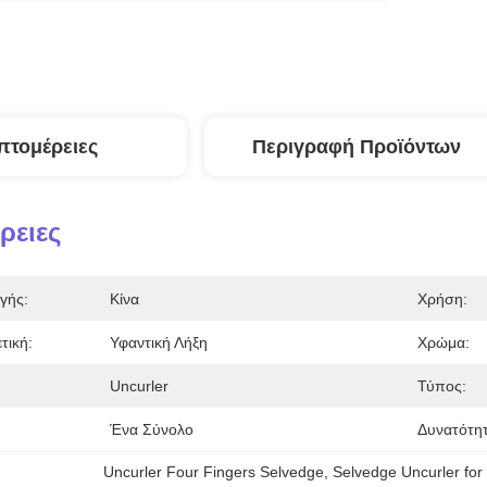
πτομέρειες
Περιγραφή Προϊόντων
ρειες
γής:
Κίνα
Χρήση:
τική:
Υφαντική Λήξη
Χρώμα:
Uncurler
Τύπος:
Ένα Σύνολο
Δυνατότη
Uncurler Four Fingers Selvedge
, 
Selvedge Uncurler for