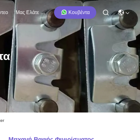
ντεο
Μας Ελάτε Σε Επαφή Με
Κουβέντα
τα
er
Μηχανή Βαφής Φινιρίσματος