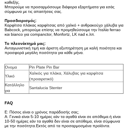
καθεξής.
Μπορούμε να προσαρμόσουμε διάφορα εξαρτήματα για εσάς
σύμφωνα με τις απαιτήσεις σας.
Προσδιορισμός:
Καρφίτσα πλάκας καρφίτσας από χαλκό + ανθρακούχο χάλυβα για
Babcock, μπορούμε επίσης να προμηθεύσουμε την Ιταλία ferrao
και bianco για companctor, Monfortz, LK nad κ.λπ.
Το πλεονέκτημά μας:
Ανταγωνιστική τιμή και άριστη εξυπηρέτηση με καλή ποιότητα και
προσφορά μεγάλη ποσότητα για κάθε μήνα.
Ονομα
Pin Plate Pin Bar
Χαλκός για πλάκα, Χάλυβας για καρφίτσα
Υλικό
(προαιρετικό)
Κατάλληλο
Santalucia Stenter
για
FAQ
Ε: Πόσος είναι ο χρόνος παράδοσής σας;
Α: Γενικά είναι 5-10 ημέρες εάν τα αγαθά είναι σε απόθεμα.ή είναι
10-50 ημέρες εάν τα αγαθά δεν είναι σε απόθεμα, είναι σύμφωνα
με την ποσότητα.Εκτός από τα προσαρμοσμένα προϊόντα.