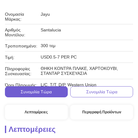
Ονομασία
Jayu
Μάρκας:
Αριθμός
Santalucia
Μοντέλου:
300 τεμ
Τροποποιημένο:
USD0.5-7 PER PC
Τιμή:
ΘΗΚΗ ΚΟΝΤΡΑ ΠΛΑΚΕ, ΧΑΡΤΟΚΟΥΒΙ,
Πληροφορίες
ΣΤΑΝΤΑΡ ΣΥΣΚΕΥΑΣΙΑ
Συσκευασίας:
L/C, T/T, D/P, Western Union
Όροι Πληρωμής:
Συνομιλία Τώρα
Συνομιλία Τώρα
Λεπτομέρειες
Περιγραφή Προϊόντων
Λεπτομέρειες