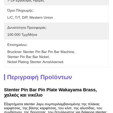
7-14 Εργάσιμες Ημέρες
Όροι Πληρωμής:
L/C, T/T, D/P, Western Union
Δυνατότητα Προσφοράς:
100.000 Τμχ/μήνα
Επισημαίνω:
Bruckner Stenter Pin Bar Pin Bar Machine
, 
Stenter Pin Bar Bar Nickel
, 
Nickel Plating Stenter Ανταλλακτικά
Περιγραφή Προϊόντων
Stenter Pin Bar Pin Plate Wakayama Brass,
χαλκός και νικέλιο
Εξαρτήματα stenter Jayu συμπεριλαμβανομένης της πλάκας
καρφίτσας, της βάσης καρφίτσας, του κλιπ, της αλυσίδας, του
συνδέσμου, της βούρτσας, του ξετυλίγματος για διάφορα stenter: