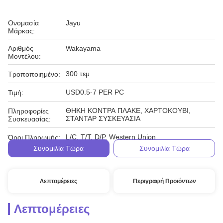
Ονομασία
Jayu
Μάρκας:
Αριθμός
Wakayama
Μοντέλου:
300 τεμ
Τροποποιημένο:
USD0.5-7 PER PC
Τιμή:
ΘΗΚΗ ΚΟΝΤΡΑ ΠΛΑΚΕ, ΧΑΡΤΟΚΟΥΒΙ,
Πληροφορίες
ΣΤΑΝΤΑΡ ΣΥΣΚΕΥΑΣΙΑ
Συσκευασίας:
L/C, T/T, D/P, Western Union
Όροι Πληρωμής:
Συνομιλία Τώρα
Συνομιλία Τώρα
Λεπτομέρειες
Περιγραφή Προϊόντων
Λεπτομέρειες