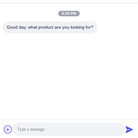
Γρήγορη επικοινωνία
8:29 PM
Διεύθυνση:
Good day, what product are you looking for?
NO.55 XINSHENG ROAD, DISTRICT WUJIN, CHANGZHOU,
ΕΠΑΡΧΙΑ ΤΖΙΑΝΓΚΣΟΥ
Τηλ.:
86-173-15083001
Ηλεκτρονικό ταχυδρομείο
sun@czjayu.com
Πολιτική μυστικότητας
|
SiteMap
| Καλή ποιότητα της Κίνας
Ανταλλακτικά μηχανών Stenter Προμηθευτής. Πνευματικά
δικαιώματα © 2022-2026 Changzhou Jayu International Trade
Co., Ltd . Διατηρούνται όλα τα πνευματικά δικαιώματα.