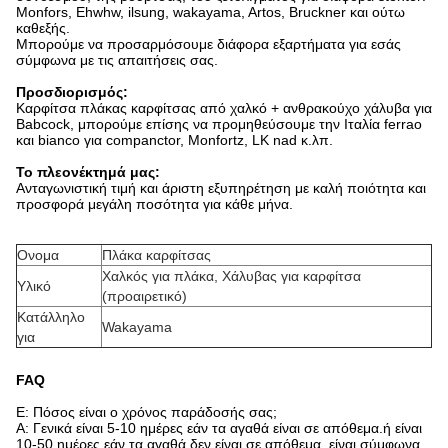
Monfors, Ehwhw, ilsung, wakayama, Artos, Bruckner και ούτω
καθεξής.
Μπορούμε να προσαρμόσουμε διάφορα εξαρτήματα για εσάς
σύμφωνα με τις απαιτήσεις σας.
Προσδιορισμός:
Καρφίτσα πλάκας καρφίτσας από χαλκό + ανθρακούχο χάλυβα για
Babcock, μπορούμε επίσης να προμηθεύσουμε την Ιταλία ferrao
και bianco για companctor, Monfortz, LK nad κ.λπ.
Το πλεονέκτημά μας:
Ανταγωνιστική τιμή και άριστη εξυπηρέτηση με καλή ποιότητα και
προσφορά μεγάλη ποσότητα για κάθε μήνα.
Ονομα
Πλάκα καρφίτσας
Χαλκός για πλάκα, Χάλυβας για καρφίτσα
Υλικό
(προαιρετικό)
Κατάλληλο
Wakayama
για
FAQ
Ε: Πόσος είναι ο χρόνος παράδοσής σας;
Α: Γενικά είναι 5-10 ημέρες εάν τα αγαθά είναι σε απόθεμα.ή είναι
10-50 ημέρες εάν τα αγαθά δεν είναι σε απόθεμα, είναι σύμφωνα