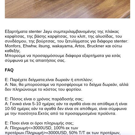
Εξαρτήματα stenter Jayu συμπεριλαμβανομένης της πλάκας
καρφίτσας, της βάσης καρφίτσας, του κλιπ, της αλυσίδας, του
συνδέσμου, της βούρτσας, του ξετυλίγματος για διάφορα stenter:
Monfors, Ehwhw, ilsung, wakayama, Artos, Bruckner και ούτω
καθεξής.
Μπορούμε να προσαρμόσουμε διάφορα εξαρτήματα για εσάς
σύμφωνα με τις απαιτήσεις σας.
FAQ
Ε: Παρέχετε δείγματα;είναι δωρεάν ή επιπλέον;
Α: Ναι, θα μπορούσαμε να προσφέρουμε το δείγμα δωρεάν, αλλά
δεν πληρώνουμε το κόστος του φορτίου.
Ε: Πόσος είναι ο χρόνος παράδοσής σας;
Α: Γενικά είναι 5-10 ημέρες εάν τα αγαθά είναι σε απόθεμα.ή είναι
10-50 ημέρες εάν τα αγαθά δεν είναι σε απόθεμα, είναι σύμφωνα
με την ποσότητα.Εκτός από τα προσαρμοσμένα προϊόντα.
Ε: Ποιοι είναι οι όροι πληρωμής σας;
Α: Πληρωμή<=3000USD, 100% εκ των
προτέρων.Πληρωμή>=3000USD, 50% T/T εκ των προτέρων,