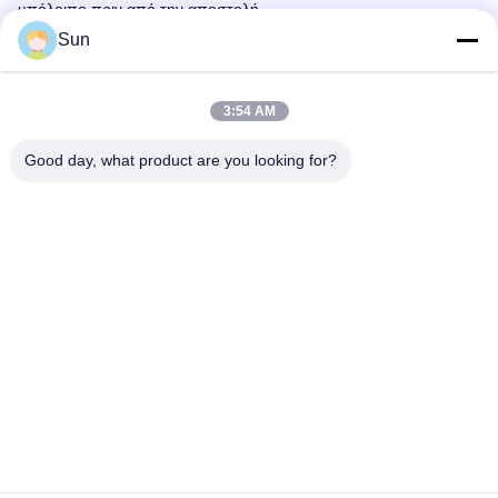
υπόλοιπο πριν από την αποστολή.
Sun
Ετικέττες:
Βιομηχανικό Κλιπ Stenter
3:54 AM
Υλικό Αλουμινίου Με Κλιπ Stenter
Good day, what product are you looking for?
Κλιπ Stenter Από Αλουμίνιο
Γρήγορη επικοινωνία
Διεύθυνση:
NO.55 XINSHENG ROAD, DISTRICT WUJIN, CHANGZHOU,
ΕΠΑΡΧΙΑ ΤΖΙΑΝΓΚΣΟΥ
Τηλ.: