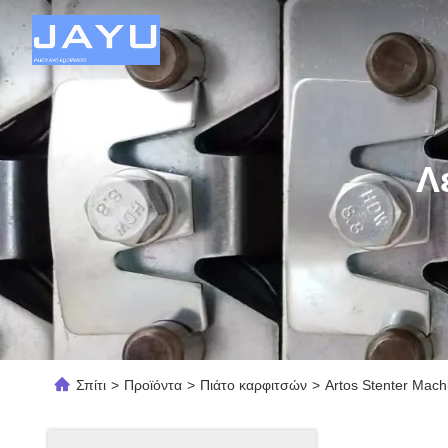
Λ
Σπίτι
>
Προϊόντα
>
Πιάτο καρφιτσών
>
Artos Stenter Mach