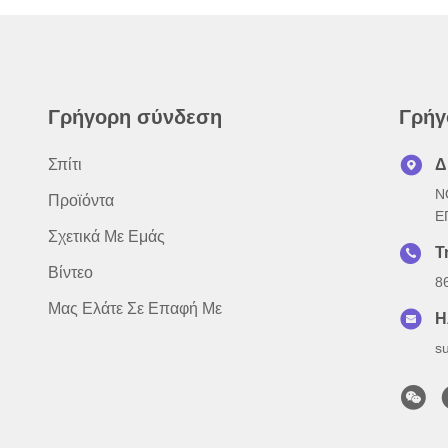
Γρήγορη σύνδεση
Γρήγ
Σπίτι
Δ
N
Προϊόντα
Ε
Σχετικά Με Εμάς
Τ
Βίντεο
8
Μας Ελάτε Σε Επαφή Με
Η
s