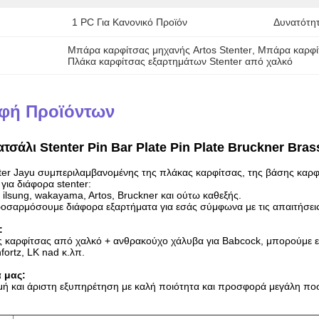
1 PC Για Κανονικό Προϊόν
Δυνατότη
Μπάρα καρφίτσας μηχανής Artos Stenter
, 
Μπάρα καρφίτ
Πλάκα καρφίτσας εξαρτημάτων Stenter από χαλκό
φή Προϊόντων
τσάλι Stenter Pin Bar Plate Pin Plate Bruckner Brass
ter Jayu συμπεριλαμβανομένης της πλάκας καρφίτσας, της βάσης καρφί
 για διάφορα stenter:
ilsung, wakayama, Artos, Bruckner και ούτω καθεξής.
σαρμόσουμε διάφορα εξαρτήματα για εσάς σύμφωνα με τις απαιτήσεις
:
 καρφίτσας από χαλκό + ανθρακούχο χάλυβα για Babcock, μπορούμε επί
ortz, LK nad κ.λπ.
 μας:
ιμή και άριστη εξυπηρέτηση με καλή ποιότητα και προσφορά μεγάλη ποσ