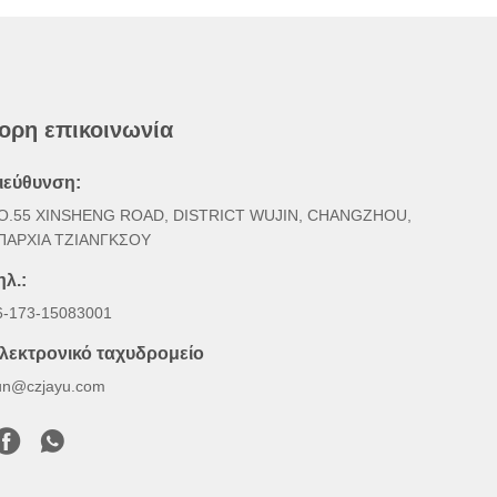
ορη επικοινωνία
ιεύθυνση:
O.55 XINSHENG ROAD, DISTRICT WUJIN, CHANGZHOU,
ΠΑΡΧΙΑ ΤΖΙΑΝΓΚΣΟΥ
ηλ.:
6-173-15083001
λεκτρονικό ταχυδρομείο
un@czjayu.com