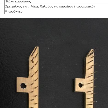
Πλάκα καρφίτσας
Ορείχαλκος για πλάκα, Χάλυβας για καρφίτσα (προαιρετικό)
Μπρούκνερ