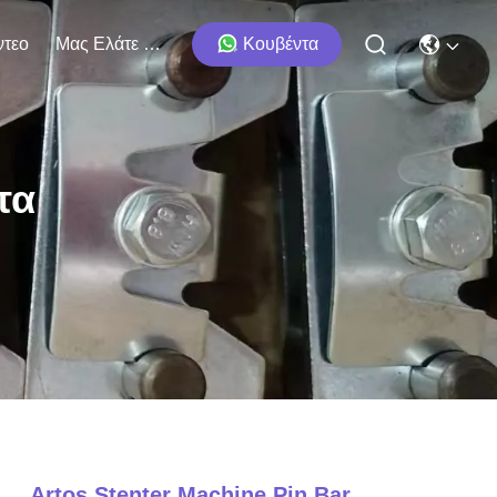
ντεο
Μας Ελάτε Σε Επαφή Με
Κουβέντα
τα
Artos Stenter Machine Pin Bar