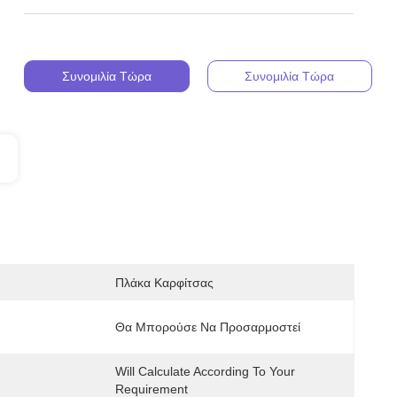
Συνομιλία Τώρα
Συνομιλία Τώρα
Πλάκα Καρφίτσας
Θα Μπορούσε Να Προσαρμοστεί
Will Calculate According To Your 
Requirement