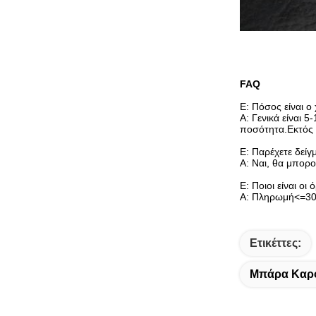
FAQ
Ε: Πόσος είναι 
Α: Γενικά είναι 
ποσότητα.Εκτός
Ε: Παρέχετε δείγ
Α: Ναι, θα μπορ
Ε: Ποιοι είναι ο
Α: Πληρωμή<=30
Ετικέττες:
Μπάρα Καρφ