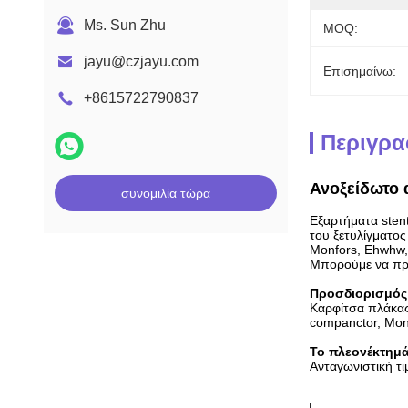
Ms. Sun Zhu
MOQ:
jayu@czjayu.com
Επισημαίνω:
+8615722790837
Περιγρα
Ανοξείδωτο α
συνομιλία τώρα
Εξαρτήματα sten
του ξετυλίγματος
Monfors, Ehwhw, 
Μπορούμε να προ
Προσδιορισμός
Καρφίτσα πλάκας
companctor, Monf
Το πλεονέκτημά
Ανταγωνιστική τ