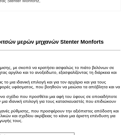
σας Stenter Monfortz
, 
φιτσών μερών μηχανών Stenter Monforts
θμισης, με σκοπό να κρατήσει ασφαλώς το πιάτο βελόνων σε
ς αργίλιο και το ανοξείδωτο, εξασφαλίζοντας τη διάρκεια και
το μια ιδανική επιλογή και για τον αρχάριο και για τους
εταφορές υφάσματος, που βοηθούν να μειώσει τα απόβλητα και να
ρονο σχέδιο που προσθέτει μια αφή του ύφους σε οποιαδήποτε
ν μια ιδανική επιλογή για τους κατασκευαστές που επιδιώκουν
μηχανές ρύθμισης, που προσφέρουν την αξιόπιστες απόδοση και
ικών και σχεδίου ακρίβειας το κάνει μια άριστη επένδυση για
αγωγής τους.