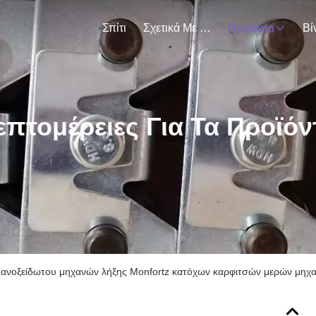
Σπίτι
Σχετικά Με Εμάς
Βί
Προϊόντα
επτομέρειες Για Τα Προϊόν
 ανοξείδωτου μηχανών λήξης Monfortz κατόχων καρφιτσών μερών μηχα