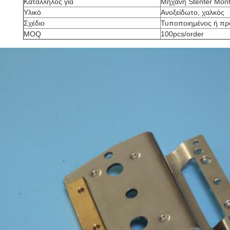
Κατάλληλος για
Μηχανή Stenter Monf
Υλικό
Ανοξείδωτο, χαλκός
Σχέδιο
Τυποποιημένος ή π
MOQ
100pcs/order