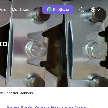
ντεο
Μας Ελάτε Σε Επαφή Με
Κουβέντα
τα
νών Stenter Monforts
Υλικό Ανοξείδωτου Μηχανών Λήξης