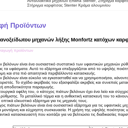
Ανταλλακτικά μηχανών Ehwha Stenter
, 
Στήριγμα καρφίτ
Στήριγμα καρφίτσας Stenter Κράμα αλουμινίου
φή Προϊόντων
 ανοξείδωτου μηχανών λήξης Monfortz κατόχων καρ
σαγωγή προϊόντων
ν βελόνων είναι ένα ουσιαστικό συστατικό των υφαντικών μηχανών ρύ
ς τα υφάσματα. Αυτό το εξάρτημα επεξεργάζεται από το υψηλής ποιότητα
μη και στα πιό απαιτητικά περιβάλλοντα κατασκευής.
 βελόνων είναι εύκολο να εγκατασταθεί και να χρησιμοποιήσει, κάνοντας 
ιριστές. Το σχέδιο ακρίβειάς του εξασφαλίζει ακριβείς και συνεπείς μ
νική αποδοτικότητα παραγωγής.
τουργικά οφέλη του, ο κάτοχος πιάτων βελόνων έχει ένα λείο και σύγχ
ρύθμισης. Το μεταλλικό τέρμα και η ανθεκτική κατασκευή του το κάνου
ι οπτικά ελκυστικό εξάρτημα για τις μηχανές τους.
χος πιάτων βελόνων είναι ένα ουσιαστικό εξάρτημα για τις υφαντικές 
ια μοντέρνη και εύχρηστη συσκευασία. Η χρήση της υψηλής ποιότητας υλ
τικό κατασκευαστή που κοιτάζει για να βελτιώσει τις διαδικασίες παρ