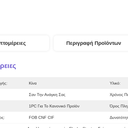
πτομέρειες
Περιγραφή Προϊόντων
ρειες
γής:
Κίνα
Υλικό:
Σαν Την Ανάγκη Σας
Χρόνος Π
1PC Για Το Κανονικό Προϊόν
Όρος Πλη
ος:
FOB CNF CIF
Δυνατότη