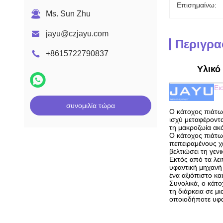
Επισημαίνω:
Ms. Sun Zhu
jayu@czjayu.com
Περιγρα
+8615722790837
Υλικό
Ει
συνομιλία τώρα
Ο κάτοχος πιάτω
ισχύ μεταφέροντα
τη μακροζωία ακό
Ο κάτοχος πιάτων
πεπειραμένους χε
βελτιώσει τη γε
Εκτός από τα λει
υφαντική μηχανή 
ένα αξιόπιστο κα
Συνολικά, ο κάτο
τη διάρκεια σε μ
οποιοδήποτε υφαν