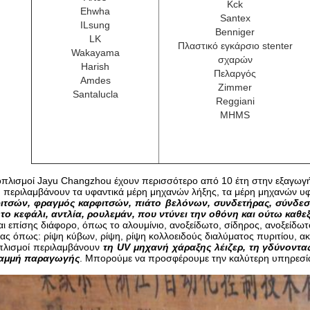
Kck
Ehwha
Santex
ILsung
Benniger
LK
Πλαστικό εγκάρσιο stenter
Wakayama
σχαρών
Harish
Πελαργός
Amdes
Zimmer
Santalucla
Reggiani
MHMS
εξοπλισμοί Jayu Changzhou έχουν περισσότερο από 10 έτη στην εξαγωγή
η περιλαμβάνουν τα υφαντικά μέρη μηχανών λήξης, τα μέρη μηχανών υ
ιτσών, φραγμός καρφιτσών, πιάτο βελόνων, συνδετήρας, σύνδεσ
ο κεφάλι, αντλία, ρουλεμάν, που ντύνει την οθόνη και ούτω καθεξ
ναι επίσης διάφορο, όπως το αλουμίνιο, ανοξείδωτο, σίδηρος, ανοξείδωτ
ας όπως: ρίψη κύβων, ρίψη, ρίψη κολλοειδούς διαλύματος πυριτίου, ακ
οπλισμοί περιλαμβάνουν
τη UV μηχανή χάραξης λέιζερ, τη γδύνοντα
ραμμή παραγωγής
. Μπορούμε να προσφέρουμε την καλύτερη υπηρεσί