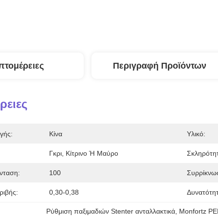
πτομέρειες
Περιγραφή Προϊόντων
ρειες
γής:
Κίνα
Υλικό:
Γκρι, Κίτρινο Ή Μαύρο
Σκληρότητ
νταση:
100
Συρρίκνω
ριβής:
0,30-0,38
Δυνατότη
Ρύθμιση παξιμαδιών Stenter ανταλλακτικά
, 
Monfortz P