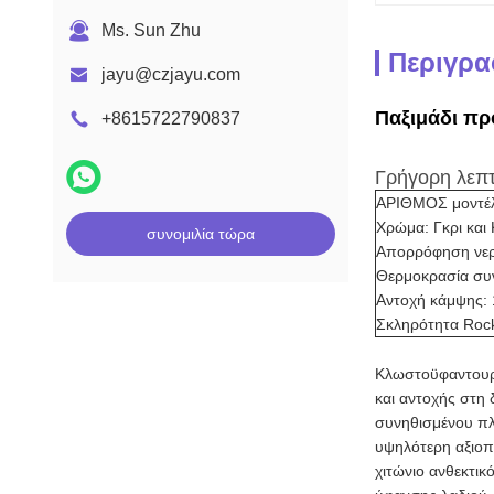
Ms. Sun Zhu
Περιγρα
jayu@czjayu.com
Παξιμάδι πρ
+8615722790837
Γρήγορη λεπτ
ΑΡΙΘΜΟΣ μοντέ
Χρώμα: Γκρι και 
συνομιλία τώρα
Απορρόφηση νερ
Θερμοκρασία συ
Αντοχή κάμψης:
Σκληρότητα Rock
Κλωστοϋφαντουργ
και αντοχής στη 
συνηθισμένου π
υψηλότερη αξιοπι
χιτώνιο ανθεκτικ