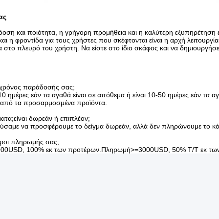
ας
δοση και ποιότητα, η γρήγορη προμήθεια και η καλύτερη εξυπηρέτηση είν
και η φροντίδα για τους χρήστες που σκέφτονται είναι η αρχή λειτουργία
α στο πλευρό του χρήστη. Να είστε στο ίδιο σκάφος και να δημιουργήσ
ο χρόνος παράδοσής σας;
5-10 ημέρες εάν τα αγαθά είναι σε απόθεμα.ή είναι 10-50 ημέρες εάν τα 
 από τα προσαρμοσμένα προϊόντα.
ματα;είναι δωρεάν ή επιπλέον;
ούσαμε να προσφέρουμε το δείγμα δωρεάν, αλλά δεν πληρώνουμε το κό
ι όροι πληρωμής σας;
00USD, 100% εκ των προτέρων.Πληρωμή>=3000USD, 50% T/T εκ των 
Τυπική Περιστροφική Οθόνη Υφασμάτων JAYU
λα Εξαρτήματα Μηχανών Υφασμάτων
Περιστροφική