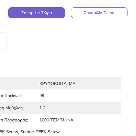
Συνομιλία Τώρα
Συνομιλία Τώρα
ΚΡΥΦΟΚΟΙΤΑΓΜΑ
α Rockwell:
99
ση Μούχλας:
1.2
τα Προσφοράς:
1000 ΤΕΜ/ΜΗΝΑ
EEK Screw
, 
Stenter PEEK Screw