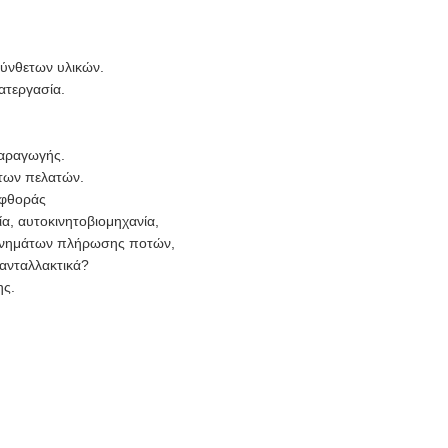
σύνθετων υλικών.
ατεργασία.
παραγωγής.
 των πελατών.
 φθοράς
α, αυτοκινητοβιομηχανία,
χανημάτων πλήρωσης ποτών,
 ανταλλακτικά?
ης.