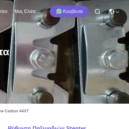
ντεο
Μας Ελάτε Σε Επαφή Με
Κουβέντα
τα
rew Carbon 44X7
Ρύθμιση Παξιμαδιών Stenter