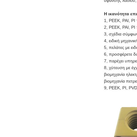
ύφανσης λαδιού,
Η ικανότητα επ
1, PEEK, PAI, P
2, PEEK, PAI, PI
3, σχέδια σύμφω
4, ειδική μηχανι
5, πελάτες με ε
6, προσφέρετε δ
7, παρέχει υπηρ
8, χύτευση με έγ
βιομηχανία ηλεκ
βιομηχανία πετρε
9, PEEK, PI, PV