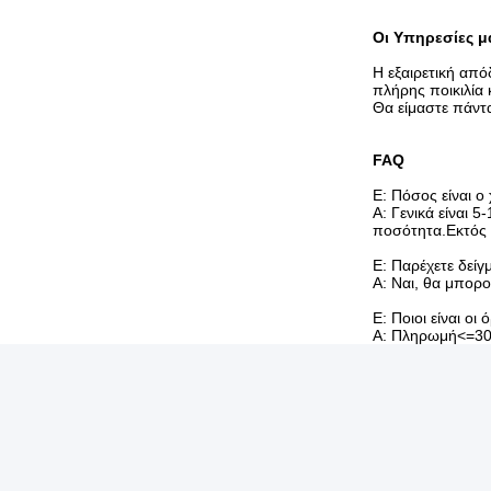
Οι Υπηρεσίες μ
Η εξαιρετική από
πλήρης ποικιλία 
Θα είμαστε πάντ
FAQ
Ε: Πόσος είναι 
Α: Γενικά είναι 
ποσότητα.Εκτός
Ε: Παρέχετε δείγ
Α: Ναι, θα μπορ
Ε: Ποιοι είναι ο
Α: Πληρωμή<=30
Ετικέττες:
1018 Ανώμα