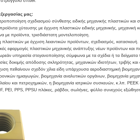
 στρογγυλό σπαθί.
εξεργασίας μας:
I τροποποίηση σχεδιασμού σύνθεσης ειδικής μηχανικής πλαστικών και 
 προϊόντα χύτευσης με έγχυση πλαστικών ειδικής μηχανικής, μηχανική κ
να με προϊόντα, τρισδιάστατη μοντελοποίηση.
κή πλαστικών με έγχυση λειαντικών προϊόντων, σχεδιασμός, κατασκευή.
ιδικές εφαρμογές πλαστικών μηχανικής ανάπτυξης νέων προϊόντων και 
ωρεάν υπηρεσία στεγανοποίησης σύμφωνα με τα σχέδια ή τα δείγματα
εσίες δοκιμής απόδοσης σκληρότητας, μηχανικών ιδιοτήτων, τριβής και
χυση πεθαίνουν σχεδόν χίλια είδη υπάρχουσα αεροδιαστημική βιομηχανί
τρονικών ημιαγωγών, βιομηχανία αναλυτικών οργάνων, βιομηχανία μη
λαίου και πετροχημικών, η βιομηχανία ιατρικών συσκευών, κ.λπ. PEEK
DF, PEI, PPS, PPSU πλάκες, ράβδοι, σωλήνες, φύλλο συνεχούς εξώθησ