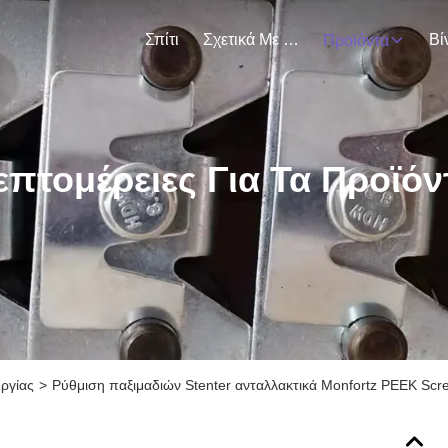
Σπίτι
Σχετικά Με Εμάς
Βί
Προϊόντα
επτομέρειες Για Τα Προϊόν
ργίας
>
Ρύθμιση παξιμαδιών Stenter ανταλλακτικά Monfortz PEEK Sc