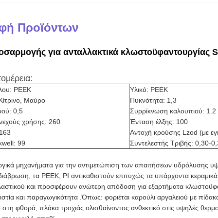
φή Προϊόντων
οσαρμογής για ανταλλακτικά κλωστοϋφαντουργίας S
ομέρεια:
λου: PEEK
Υλικό: PEEK
Κίτρινο, Μαύρο
Πυκνότητα: 1,3
ού: 0,5
Συρρίκνωση καλουπιού: 1.2
νεχούς χρήσης: 260
Ένταση έλξης: 100
 163
Αντοχή κρούσης Lzod (με ε
well: 99
Συντελεστής Τριβής: 0,30-0
ικά μηχανήματα για την αντιμετώπιση των απαιτήσεων υδρόλυσης υψη
διάβρωση, τα PEEK, PI αντικαθιστούν επιτυχώς τα υπάρχοντα κεραμικά,
λαστικού και προσφέρουν ανώτερη απόδοση για εξαρτήματα κλωστοϋφ
στία και παραγωγικότητα .Όπως: φοριέται καρούλι αργαλειού με πίδακ
ό στη φθορά, πλάκα τροχιάς ολισθαίνοντος ανθεκτικό στις υψηλές θερμ