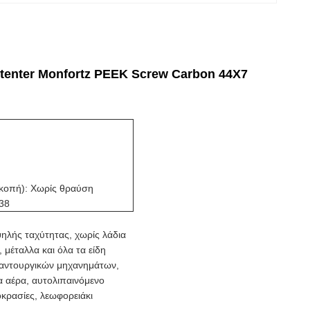
tenter Monfortz PEEK Screw Carbon 44X7
γκοπή): Χωρίς θραύση
,38
λής ταχύτητας, χωρίς λάδια
 μέταλλα και όλα τα είδη
αντουργικών μηχανημάτων,
α αέρα, αυτολιπαινόμενο
οκρασίες, λεωφορειάκι