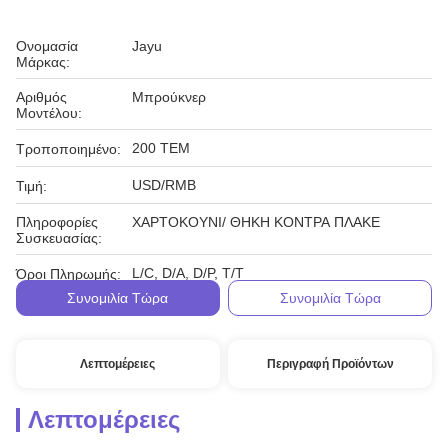
Ονομασία
Jayu
Μάρκας:
Αριθμός
Μπρούκνερ
Μοντέλου:
200 ΤΕΜ
Τροποποιημένο:
USD/RMB
Τιμή:
Πληροφορίες
ΧΑΡΤΟΚΟΥΝΙ/ ΘΗΚΗ ΚΟΝΤΡΑ ΠΛΑΚΕ
Συσκευασίας:
L/C, D/A, D/P, T/T
Όροι Πληρωμής:
Συνομιλία Τώρα
Συνομιλία Τώρα
Λεπτομέρειες
Περιγραφή Προϊόντων
Λεπτομέρειες