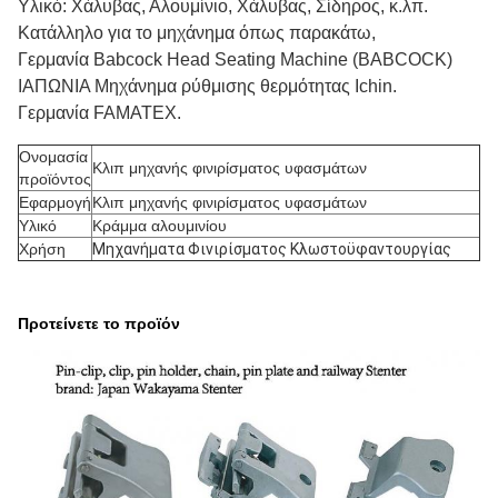
Υλικό: Χάλυβας, Αλουμίνιο, Χάλυβας, Σίδηρος, κ.λπ.
Κατάλληλο για το μηχάνημα όπως παρακάτω,
Γερμανία Babcock Head Seating Machine (BABCOCK)
ΙΑΠΩΝΙΑ Μηχάνημα ρύθμισης θερμότητας Ichin.
Γερμανία FAMATEX.
Ονομασία
Κλιπ μηχανής φινιρίσματος υφασμάτων
προϊόντος
Εφαρμογή
Κλιπ μηχανής φινιρίσματος υφασμάτων
Υλικό
Κράμμα αλουμινίου
Χρήση
Μηχανήματα Φινιρίσματος Κλωστοϋφαντουργίας
Προτείνετε το προϊόν