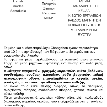
Harish
ΑΝΤΛΙΑ
Πελαργός
Amdes
ΕΠΑΝΑΛΑΒΕΤΕ ΤΟ
Zimmer
Santalucla
ΚΕΦΑΛΙ
Reggiani
ΚΙΒΩΤΙΟ ΕΡΓΑΛΕΙΩΝ
MHMS
ΡΑΒΔΟΣ ΜΑΓΝΗΤΩΝ
ΚΕΦΑΛΙ ΕΚΤΥΠΩΣΗΣ
ΜΕΤΑΛΛΟΥΡΓΙΚΗ
ΞΎΣΤΡΑ
Τα μέρη και οι εξοπλισμοί Jayu Changzhou έχουν περισσότερο
από 10 έτη στην εξαγωγή των διάφορων tetile μερών και των
υφαντικών εξοπλισμών.
Τα υφαντικά μέρη περιλαμβάνουν τα υφαντικά μέρη μηχανών
λήξης, τα μέρη μηχανών υφαντικής εκτύπωσης και άλλα μέρη,
όπως:
ο κάτοχος καρφιτσών, φραγμός καρφιτσών, πιάτο βελόνων,
συνδετήρας, σύνδεση αλυσίδων, ρόδα βουρτσών, ειδική
περιστροφική οθόνη, επαναλαμβάνει το κεφάλι, αντλία,
ρουλεμάν, που ντύνει την οθόνη και ούτω καθεξής.
Το υλικό τους είναι επίσης διάφορο, όπως το αλουμίνιο,
ανοξείδωτο, σίδηρος, ανοξείδωτος σίδηρος, χαλκός, νικέλιο και
ούτω καθεξής.
Τέχνη επεξεργασίας όπως: ρίψη κύβων, ρίψη, ρίψη κολλοειδούς
διαλύματος πυριτίου, ακρίβεια που επεξεργάζεται στη μηχανή και
ούτω καθεξής.