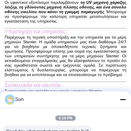
Οι υφαντικοί εξοπλισμοί περιλαμβάνουν
τη UV μηχανή χάραξης
λέιζερ, τη γδύνοντας μηχανή πλύσης οθόνης, και ένα σύνολο
οθόνης νικελίου που κάνει τη γραμμή παραγωγής
. Μπορούμε
να προσφέρουμε την καλύτερη υπηρεσία μεταπωλήσεων και
εγκατάσταση της υπηρεσίας.
Υποστήριξη και υπηρεσίες:
Παρέχουμε τη τεχνική υποστήριξη και την υπηρεσία για τα μέρη
μηχανών Stenter. Η ομάδα υπηρεσιών μας είναι διαθέσιμο 24/7
για να βοηθήσει με οποιεσδήποτε τεχνικές ζητήματα και
ερωτήσεις. Προσφέρουμε επίσης μια σειρά της εγκατάστασης και
των υπηρεσιών συντήρησης για τα μέρη μηχανών Stenter. Οι
εκπαιδευμένοι επαγγελματίες μας θα εξασφαλίσουν το προϊόν ότι
σας εγκαθίσταται σωστά και τρέχοντας ομαλά. Σε περίπτωση
ελαττώματος ή δυσλειτουργίας, μπορούμε να παρέχουμε τη
βοήθεια για να εντοπίσουμε και να επισκευάσουμε το πρόβλημα.
Συσκευασία και ναυτιλία:
Συσκευασία και ναυτιλία των μερών μηχανών Stenter
Τα μέρη της μηχανής stenter θα συσκευαστούν ασφαλώς για να
Sun
εξασφαλίσουν ότι φθάνουν στον τέλειο όρο. Τα μέρη θα
συσκευαστούν σε ένα κατάλληλο κιβώτιο μεγέθους με τη μείωση
του υλικού που προστίθεται για να αποτρέψει τη ζημία. Ένας
6:18 PM
κατάλογος συσκευασίας θα περιληφθεί με τη συσκευασία για να
εξασφαλίσει ότι όλα τα μέρη λογαριάζονται τον ξέν.
Τα μέρη της μηχανής stenter θα σταλούν μέσω ενός αξιόπιστου