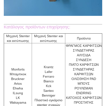
Κατάλογος προϊόντων επιχείρησης:
Μηχανή Stenter
Μηχανή Stenter και
Προϊόντα
και εκτύπωσης
εκτύπωσης
ΦΡΑΓΜΟΣ ΚΑΡΦΙΤΣΩΝ
ΣΥΝΔΕΤΗΡΑΣ
ΑΛΥΣΙΔΑ
ΣΥΝΔΕΣΗ
ΠΙΑΤΟ ΚΑΡΦΙΤΣΩΝ
Krantz
Monforts
ΣΥΝΔΕΤΗΡΑΣ
Lafer
Μπαμπκοκ
ΚΑΡΦΙΤΣΩΝ
Ferraro
Bruckner
ΟΛΙΣΘΗΣΗ PAD
Bianco
Artos
ΜΠΟΥΣ
Kck
Ehwha
ΡΟΥΛΕΜΑΝ
Santex
ILsung
ENDRING
Benniger
LK
ΚΑΤΟΧΟΣ ΚΑΡΦΙΤΣΩΝ
Πλαστικό εγκάρσιο
Wakayama
ΠΡΟΣΤΑΤΗΣ
stenter σχαρών