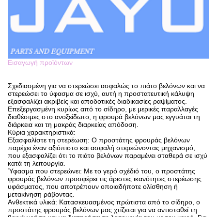
Εισαγωγή προϊόντων
Σχεδιασμένη για να στερεώσει ασφαλώς το πιάτο βελόνων και να
στερεώσει το ύφασμα σε ισχύ, αυτή η προστατευτική κάλυψη
εξασφαλίζει ακριβείς και αποδοτικές διαδικασίες ραψίματος.
Επεξεργασμένη κυρίως από το σίδηρο, με μερικές παραλλαγές
διαθέσιμες στο ανοξείδωτο, η φρουρά βελόνων μας εγγυάται τη
διάρκεια και τη μακράς διαρκείας απόδοση.
Κύρια χαρακτηριστικά:
Εξασφαλίστε τη στερέωση: Ο προστάτης φρουράς βελόνων
παρέχει έναν αξιόπιστο και ασφαλή στερεώνοντας μηχανισμό,
που εξασφαλίζει ότι το πιάτο βελόνων παραμένει σταθερά σε ισχύ
κατά τη λειτουργία.
Ύφασμα που στερεώνει: Με το γερό σχέδιό του, ο προστάτης
φρουράς βελόνων προσφέρει τις άριστες ικανότητες στερέωσης
υφάσματος, που αποτρέπουν οποιαδήποτε ολίσθηση ή
μετακίνηση ράβοντας.
Ανθεκτικά υλικά: Κατασκευασμένος πρώτιστα από το σίδηρο, ο
προστάτης φρουράς βελόνων μας χτίζεται για να αντισταθεί τη