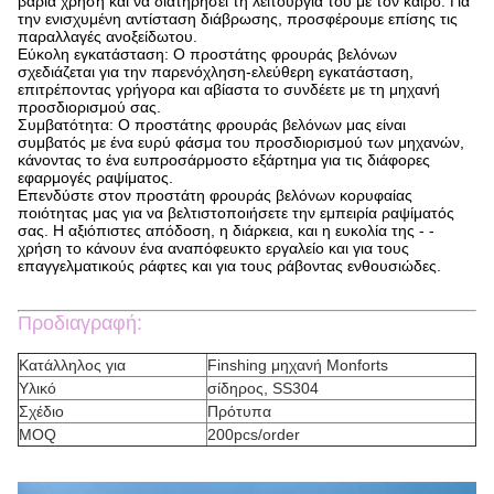
βαριά χρήση και να διατηρήσει τη λειτουργία του με τον καιρό. Για
την ενισχυμένη αντίσταση διάβρωσης, προσφέρουμε επίσης τις
παραλλαγές ανοξείδωτου.
Εύκολη εγκατάσταση: Ο προστάτης φρουράς βελόνων
σχεδιάζεται για την παρενόχληση-ελεύθερη εγκατάσταση,
επιτρέποντας γρήγορα και αβίαστα το συνδέετε με τη μηχανή
προσδιορισμού σας.
Συμβατότητα: Ο προστάτης φρουράς βελόνων μας είναι
συμβατός με ένα ευρύ φάσμα του προσδιορισμού των μηχανών,
κάνοντας το ένα ευπροσάρμοστο εξάρτημα για τις διάφορες
εφαρμογές ραψίματος.
Επενδύστε στον προστάτη φρουράς βελόνων κορυφαίας
ποιότητας μας για να βελτιστοποιήσετε την εμπειρία ραψίματός
σας. Η αξιόπιστες απόδοση, η διάρκεια, και η ευκολία της - -
χρήση το κάνουν ένα αναπόφευκτο εργαλείο και για τους
επαγγελματικούς ράφτες και για τους ράβοντας ενθουσιώδες.
Προδιαγραφή:
Κατάλληλος για
Finshing μηχανή Monforts
Υλικό
σίδηρος, SS304
Σχέδιο
Πρότυπα
MOQ
200pcs/order